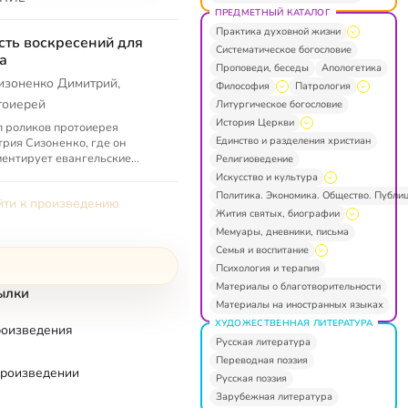
ПРЕДМЕТНЫЙ КАТАЛОГ
Практика духовной жизни
ть воскресений для
Систематическое богословие
а
Проповеди, беседы
Апологетика
изоненко Димитрий,
Философия
Патрология
тоиерей
Литургическое богословие
История Церкви
 роликов протоиерея
Единство и разделения христиан
рия Сизоненко, где он
ентирует евангельские
Религиоведение
ия великопостных
Искусство и культура
ресений
Политика. Экономика. Общество. Публи
ти к произведению
Жития святых, биографии
Мемуары, дневники, письма
Семья и воспитание
Психология и терапия
Материалы о благотворительности
ылки
Материалы на иностранных языках
ХУДОЖЕСТВЕННАЯ ЛИТЕРАТУРА
роизведения
Русская литература
Переводная поэзия
произведении
Русская поэзия
Зарубежная литература