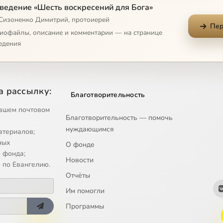
ведение «Шесть воскресений для Бога»
 Сизоненко Димитрий, протоиерей
Пер
диофайлы, описание и комментарии — на странице
едения
а рассылку:
Благотворительность
ашем почтовом
Благотворительность — помочь
нуждающимся
атериалов;
ных
О фонде
 фонда;
Новости
 по Евангелию.
Отчёты
Им помогли
Программы