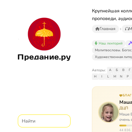
Крупнейшая колле
проповеди, аудио
Главная
М
Наш лекторий
Молитвословы. Богос
Предание.ру
Художественная лите
Авторы:
А
Б
В
Г
H
I
L
M
N
P
БЛА
Маша
ДЦП
Маше Б
очень 
ходит, 
44 836,