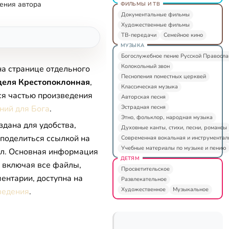
ения автора
ФИЛЬМЫ И ТВ
Документальные фильмы
Художественные фильмы
ТВ-передачи
Семейное кино
МУЗЫКА
Богослужебное пение Русской Правосл
Колокольный звон
на странице отдельного
Песнопения поместных церквей
деля Крестопоклонная
,
Классическая музыка
ся частью произведения
Авторская песня
Эстрадная песня
ний для Бога
.
Этно, фольклор, народная музыка
здана для удобства,
Духовные канты, стихи, песни, романсы
 поделиться ссылкой на
Современная вокальная и инструментал
Учебные материалы по музыке и пению
л. Основная информация
ДЕТЯМ
, включая все файлы,
Просветительское
ентарии, доступна на
Развлекательное
Художественное
Музыкальное
ведения
.