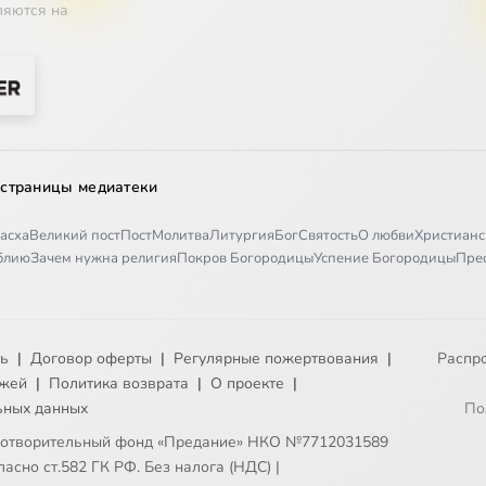
ляются на
 страницы медиатеки
асха
Великий пост
Пост
Молитва
Литургия
Бог
Святость
О любви
Христианс
иблию
Зачем нужна религия
Покров Богородицы
Успение Богородицы
Пре
ть
|
Договор оферты
|
Регулярные пожертвования
|
Распр
ежей
|
Политика возврата
|
О проекте
|
ьных данных
По
готворительный фонд «Предание» НКО №7712031589
асно ст.582 ГК РФ. Без налога (НДС)
|