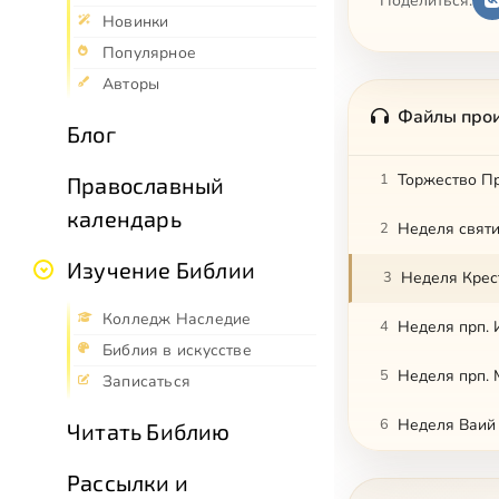
Поделиться:
Новинки
Популярное
Авторы
Файлы про
Блог
1
Торжество П
Православный
календарь
2
Неделя свят
Изучение Библии
3
Неделя Крес
Колледж Наследие
4
Неделя прп. 
Библия в искусстве
5
Неделя прп. 
Записаться
6
Неделя Ваий
Читать Библию
Рассылки и