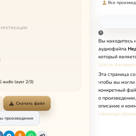
Все произвед
СКРЕТИЗАЦИИ
Вы находитесь 
аудиофайла
Не
который являет
Е
Шесть воскресе
Эта страница со
audio layer 2/3)
чтобы вы могли
конкретный фай
о произведении
Скачать файл
описание и комм
странице произ
ы произведения