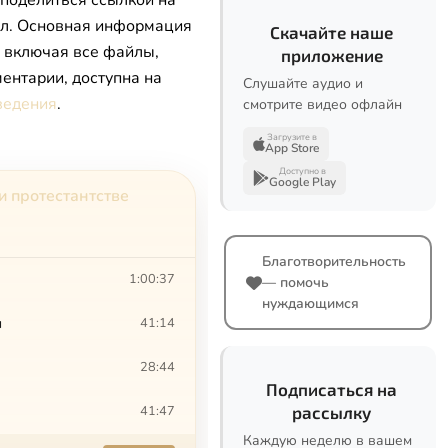
 поделиться ссылкой на
л. Основная информация
Скачайте наше
, включая все файлы,
приложение
ентарии, доступна на
Слушайте аудио и
ведения
.
смотрите видео офлайн
Загрузите в
App Store
Доступно в
Google Play
и протестантстве
Благотворительность
1:00:37
— помочь
нуждающимся
и
41:14
28:44
Подписаться на
41:47
рассылку
Каждую неделю в вашем