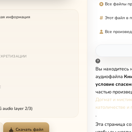
Все файлы п
кая информация
Этот файл в 
Все произвед
СКРЕТИЗАЦИИ
Вы находитесь 
аудиофайла
Кни
условие спасен
Е
частью произве
Догмат и мистик
католичестве и 
audio layer 2/3)
.
Эта страница со
Скачать файл