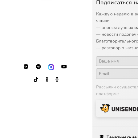
Подписаться н
Каждую неделю в в
ящике:
— анонсы лучших м
— новости подопеч
Благотворительного
— разговор о жизни
Рассылки осуществ
платформе
Тематические