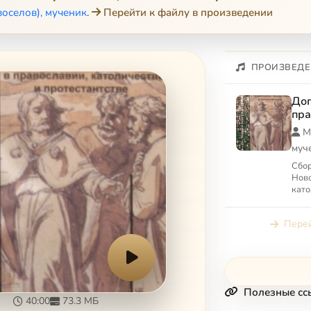
оселов), мученик
.
Перейти к файлу в произведении
ПРОИЗВЕДЕ
Дог
пра
кат
М
про
муч
Сбор
Ново
като
Книг
прав
Перей
прот
Полезные сс
40:00
73.3 МБ