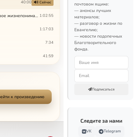
40:00
Сейчас
почтовом ящике:
— анонсы лучших
Книга 3. Спасение и вера по учению католическому и протестантскому. I. Правовое жизнепонимание в католичестве и протестантстве
1:02:55
материалов;
— разговор о жизни по
1:17:03
Евангелию;
— новости подопечных
7:34
Благотворительного
фонда.
41:59
44:52
Подписаться
ейти к произведению
Следите за нами
VK
Telegram