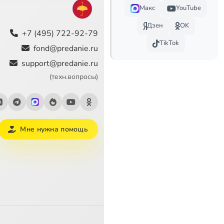
Макс
YouTube
Дзен
OK
+7 (495) 722-92-79
TikTok
fond@predanie.ru
support@predanie.ru
(техн.вопросы)
Мне нужна помощь