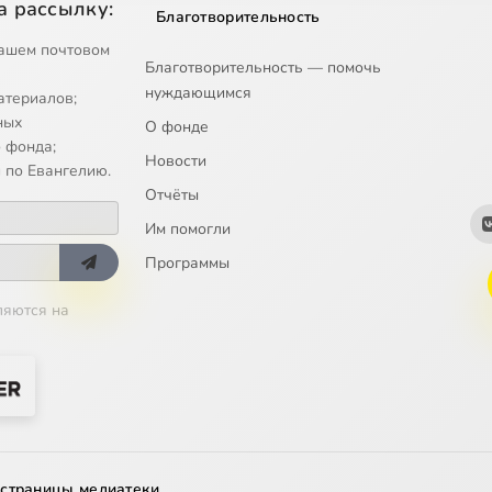
а рассылку:
Благотворительность
ашем почтовом
Благотворительность — помочь
нуждающимся
атериалов;
ных
О фонде
 фонда;
Новости
 по Евангелию.
Отчёты
Им помогли
Программы
ляются на
 страницы медиатеки