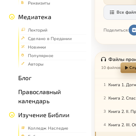
Реквизиты
Все файл
Медиатека
Поделиться:
Лекторий
Сделано в Предании
Новинки
Популярное
Файлы про
Авторы
10 файлов
Слу
Блог
1
Книга 1. Догм
Православный
2
Книга 2. Спа
календарь
3
Книга 2. II.
Изучение Библии
4
Книга 2. III.
Колледж Наследие