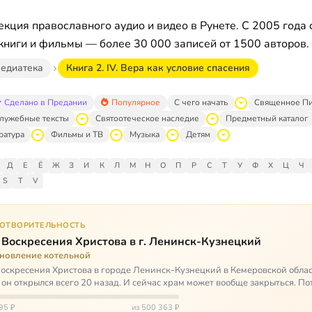
кция православного аудио и видео в Рунете. С 2005 года 
книги и фильмы — более 30 000 записей от 1500 авторов.
едиатека
Книга 2. IV. Вера как условие спасения
Сделано в Предании
Популярное
С чего начать
Священное П
лужебные тексты
Святоотеческое наследие
Предметный каталог
ратура
Фильмы и ТВ
Музыка
Детям
Д
Е
Ё
Ж
З
И
К
Л
М
Н
О
П
Р
С
Т
У
Ф
Х
Ц
Ч
S
T
V
ГОТВОРИТЕЛЬНОСТЬ
 Воскресения Христова в г. Ленинск-Кузнецкий
ановление котельной
оскресения Христова в городе Ленинск-Кузнецкий в Кемеровской облас
 он открылся всего 20 назад. И сейчас храм может вообще закрыться. Пот
ь,…
95 ₽
из 500 363 ₽