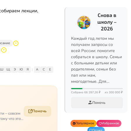
собираем лекции,
Снова в
школу –
2026
Каждый год летом мы
исание
получаем запросы со
всей России: помогите
собраться в школу. Семьи
с больными детьми или
родителями, семьи без
Ш
Щ
Э
Ю
Я
|
A
C
E
пап или мам,
многодетные. Для…
Собрано 66 287,26 ₽
из 300 000 ₽
Помочь
Помочь
ти – совсем
ому что это
Популярное
Избранное
Позже