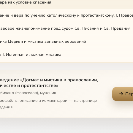
 Вера как условие спасения
 Правовое жизнепонимание пред судом Св. Писания и Св. Предания
тика Церкви и мистика западных верований
ь I. Истинная и ложная мистика
ть II. Характерные черты из жизни и учения католических святых
ведение «Догмат и мистика в православии,
честве и протестантстве»
Михаил (Новоселов), мученик
Пер
диофайлы, описание и комментарии — на странице
едения