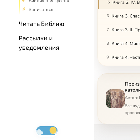
Библия в искусстве
5
Книга 2. IV.
Записаться
6
Читать Библию
7
Книга 3. II.
Рассылки и
8
Книга 4. Мис
уведомления
9
Книга 4. Част
10
Книга 4. Час
Произ
католи
Автор: 
Все ау
произв