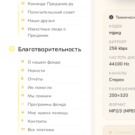
Команда Предание.ру
Попечительский совет
Техничес
Наши друзья
КОДЕК
Известные люди о
mjpeg
Предании
БИТРЕЙТ
256 kbps
Благотворительность
ЧАСТОТА ДИ
О нашем фонде
44100 Hz
Новости
КАНАЛЫ
Отчёты
Стерео
Им помогли
РАЗРЕШЕНИ
200×320
Мы помним
Программы фонда
ФОРМАТ
MP2/3 (MPEG 
Мне нужна помощь
Контакты
Все платежи
Слушать