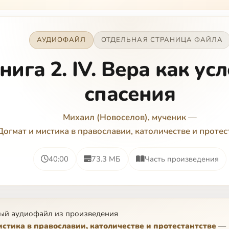
АУДИОФАЙЛ
ОТДЕЛЬНАЯ СТРАНИЦА ФАЙЛА
нига 2. IV. Вера как ус
спасения
Михаил (Новоселов), мученик
—
Догмат и мистика в православии, католичестве и протес
40:00
73.3 МБ
Часть произведения
ый аудиофайл из произведения
истика в православии, католичестве и протестантстве
—