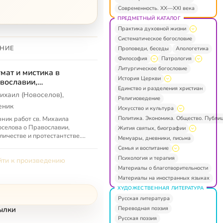
Современность. XX—XXI века
ПРЕДМЕТНЫЙ КАТАЛОГ
Практика духовной жизни
Систематическое богословие
НИЕ
Проповеди, беседы
Апологетика
Философия
Патрология
Литургическое богословие
мат и мистика в
История Церкви
вославии,
Единство и разделения христиан
оличестве и
ихаил (Новоселов),
Религиоведение
тестантстве
еник
Искусство и культура
Политика. Экономика. Общество. Публи
ник работ св. Михаила
селова о Православии,
Жития святых, биографии
личестве и протестантстве.
Мемуары, дневники, письма
а «Догмат и мистика в
Семья и воспитание
ославии, католичестве и
Психология и терапия
ти к произведению
естантств...
Материалы о благотворительности
Материалы на иностранных языках
ХУДОЖЕСТВЕННАЯ ЛИТЕРАТУРА
Русская литература
Переводная поэзия
ылки
Русская поэзия