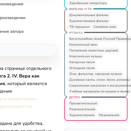
Зарубежная литература
роизведения
ФИЛЬМЫ И ТВ
Документальные фильмы
произведении
Художественные фильмы
ТВ-передачи
Семейное кино
ения автора
МУЗЫКА
Богослужебное пение Русской Правосл
Колокольный звон
Песнопения поместных церквей
Классическая музыка
Авторская песня
на странице отдельного
Эстрадная песня
Этно, фольклор, народная музыка
га 2. IV. Вера как
Духовные канты, стихи, песни, романсы
ия
, который является
Современная вокальная и инструментал
дения
Учебные материалы по музыке и пению
ДЕТЯМ
а в православии,
Просветительское
протестантстве
Развлекательное
Художественное
Музыкальное
здана для удобства,