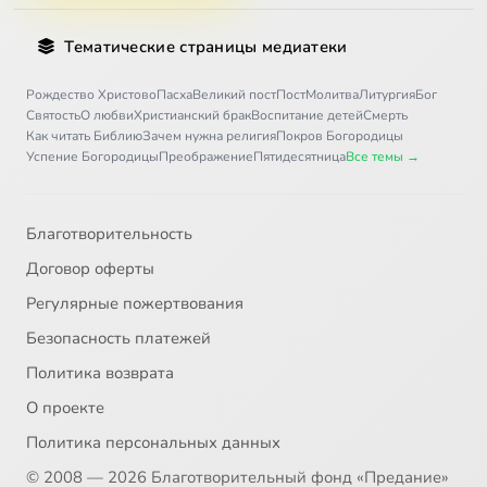
Тематические страницы медиатеки
Рождество Христово
Пасха
Великий пост
Пост
Молитва
Литургия
Бог
Святость
О любви
Христианский брак
Воспитание детей
Смерть
Как читать Библию
Зачем нужна религия
Покров Богородицы
Успение Богородицы
Преображение
Пятидесятница
Все темы →
Благотворительность
Договор оферты
Регулярные пожертвования
Безопасность платежей
Политика возврата
О проекте
Политика персональных данных
© 2008 — 2026 Благотворительный фонд «Предание»