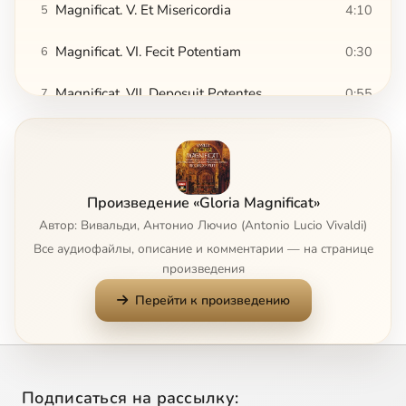
Magnificat. V. Et Misericordia
4:10
5
Magnificat. VI. Fecit Potentiam
0:30
6
Magnificat. VII. Deposuit Potentes
0:55
7
Magnificat. VIII. Esurientes
2:01
8
Magnificat. IX. Suscepit Israel
1:01
9
Произведение «Gloria Magnificat»
Magnificat. X. Sicut Locutus
2:36
10
Автор: Вивальди, Антонио Лючио (Antonio Lucio Vivaldi)
Все аудиофайлы, описание и комментарии — на странице
Magnificat. XI. Gloria
2:16
11
произведения
Перейти к произведению
Gloria. I. Gloria In Excelsis Deo
14:04
12
Gloria. II. Et In Terra Pax Hominibus
4:39
13
Gloria. III. Laudamus Te
2:15
14
Подписаться на рассылку: