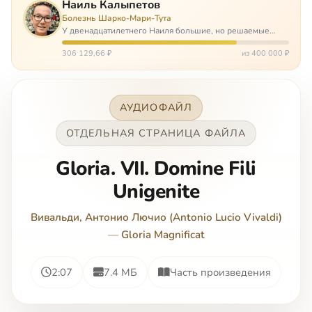
Наиль Калыпетов
Болезнь Шарко-Мари-Тута
У двенадцатилетнего Наиля большие, но решаемые
проблемы. Он болен редкой болезнью, которая ставит
перед ним множество непростых задача, угрожая в
306 129,66 ₽
из 400 000 ₽
противном случае парализацией и да…
АУДИОФАЙЛ
ОТДЕЛЬНАЯ СТРАНИЦА ФАЙЛА
Gloria. VII. Domine Fili
Unigenite
Вивальди, Антонио Лючио (Antonio Lucio Vivaldi)
—
Gloria Magnificat
2:07
7.4 МБ
Часть произведения