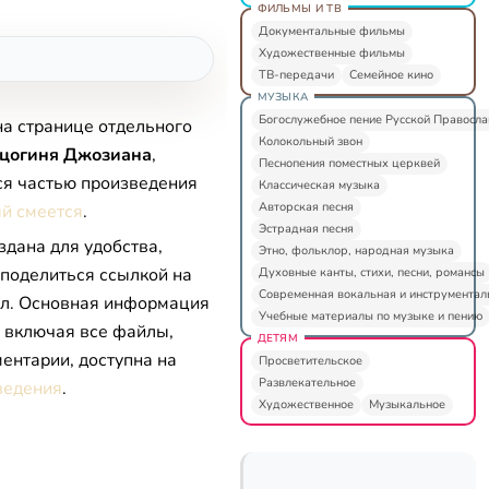
ФИЛЬМЫ И ТВ
Документальные фильмы
Художественные фильмы
ТВ-передачи
Семейное кино
МУЗЫКА
Богослужебное пение Русской Правосл
на странице отдельного
Колокольный звон
рцогиня Джозиана
,
Песнопения поместных церквей
ся частью произведения
Классическая музыка
Авторская песня
ый смеется
.
Эстрадная песня
здана для удобства,
Этно, фольклор, народная музыка
 поделиться ссылкой на
Духовные канты, стихи, песни, романсы
Современная вокальная и инструментал
л. Основная информация
Учебные материалы по музыке и пению
, включая все файлы,
ДЕТЯМ
ентарии, доступна на
Просветительское
Развлекательное
ведения
.
Художественное
Музыкальное