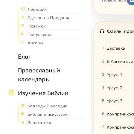
Поделиться:
Лекторий
Сделано в Предании
Новинки
Файлы про
Популярное
Авторы
1
Заставка
Блог
2
В Англии всё
Православный
3
Урсус, 1
календарь
4
Урсус, 2
Изучение Библии
5
Урсус, 3
Колледж Наследие
6
Компрачикосы
Библия в искусстве
Записаться
7
Компрачикосы