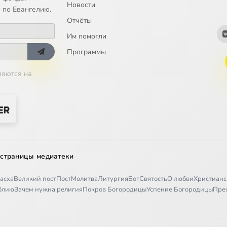
Новости
чи, не похожей на другие
 по Евангелию.
Отчёты
Им помогли
 на помощь ветра
Программы
ляются на
ужас
предостерегает
я дикарка
 страницы медиатеки
асха
Великий пост
Пост
Молитва
Литургия
Бог
Святость
О любви
Христианс
рифом
иблию
Зачем нужна религия
Покров Богородицы
Успение Богородицы
Пре
 с ночным мраком