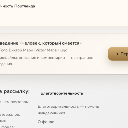
чность Портленда
ведение «Человек, который смеется»
Гюго Виктор Мари (Victor Marie Hugo)
Пер
бретенное людьми
диофайлы, описание и комментарии — на странице
едения
 с ночью
онечность Портленда
а рассылку:
Благотворительность
ависящие от человеческой воли
ашем почтовом
Благотворительность — помочь
рвых силуэтов
нуждающимся
атериалов;
ые люди на тревожном море
ных
О фонде
 фонда;