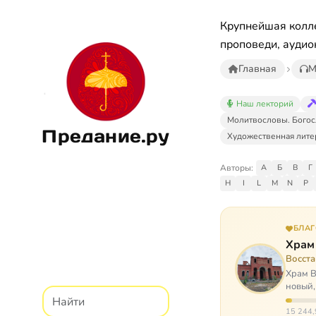
Крупнейшая колле
проповеди, аудио
Главная
М
Наш лекторий
Молитвословы. Богос
Предание.ру
Художественная лите
Авторы:
А
Б
В
Г
H
I
L
M
N
P
БЛА
Храм
Восст
Храм В
новый,
Сибир
15 244,