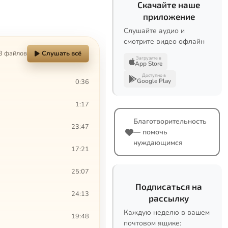
Скачайте наше
приложение
Слушайте аудио и
смотрите видео офлайн
3 файлов
Слушать всё
Загрузите в
App Store
Доступно в
Google Play
0:36
1:17
Благотворительность
23:47
— помочь
нуждающимся
17:21
25:07
Подписаться на
24:13
рассылку
Каждую неделю в вашем
19:48
почтовом ящике: