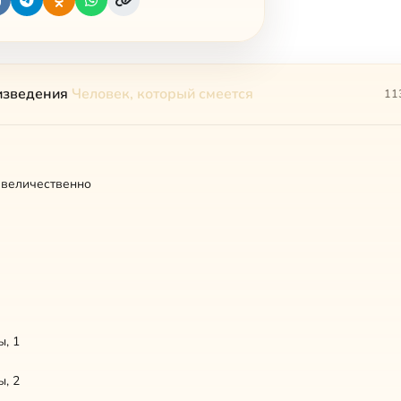
изведения
Человек, который смеется
11
 величественно
, 1
, 2