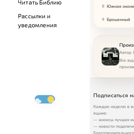
Читать Библию
8
Южная оконе
Рассылки и
9
Брошенный
уведомления
10
Один
Произ
11
Вопросы
Автор: 
12
Дерево, изо
Все ау
произв
13
Битва смерти
14
Северная ок
Подписаться н
15
Законы, не з
Каждую неделю в в
16
Обрисовка пе
ящике:
— анонсы лучших м
17
Встревоженн
— новости подопеч
Благотворительного