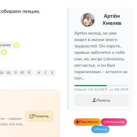
собираем лекции,
Артём
Хмелев
Артём молод, но уже
видел в жизни много
исание
трудностей. Он сирота,
привык заботится о себе
сам, но, когда случилось
несчастье, и он был
парализован – остался на
Ш
Щ
Э
Ю
Я
|
A
C
E
поп…
Собрано 245 623,68 ₽
из 406 350 ₽
Помочь
Помочь
ти – совсем
Популярное
Избранное
ому что это
Позже