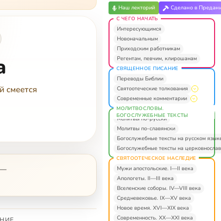
Наш лекторий
Сделано в Предан
С ЧЕГО НАЧАТЬ
Интересующимся
Новоначальным
Приходским работникам
а
Регентам, певчим, клирошанам
СВЯЩЕННОЕ ПИСАНИЕ
Переводы Библии
й смеется
Святоотеческие толкования
Современные комментарии
МОЛИТВОСЛОВЫ.
БОГОСЛУЖЕБНЫЕ ТЕКСТЫ
Молитвы по-русски
Молитвы по-славянски
Богослужебные тексты на русском язык
Богослужебные тексты на церковнослав
СВЯТООТЕЧЕСКОЕ НАСЛЕДИЕ
—
Мужи апостольские. I—II века
Апологеты. II—III века
Вселенские соборы. IV—VIII века
Средневековье. IX—XV века
Новое время. XVI—XIX века
Современность. XX—XXI века
НИЕ