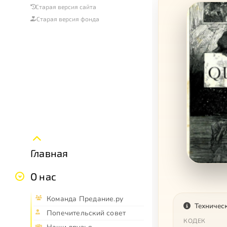
Старая версия сайта
Старая версия фонда
Главная
О нас
Команда Предание.ру
Техничес
Попечительский совет
КОДЕК