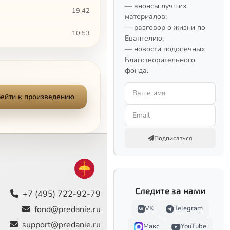
— анонсы лучших
19:42
материалов;
— разговор о жизни по
10:53
Евангелию;
— новости подопечных
16:51
Благотворительного
фонда.
4:52
ейти к произведению
16:25
20:37
Подписаться
14:56
10:27
Следите за нами
15:15
+7 (495) 722-92-79
fond@predanie.ru
VK
Telegram
11:24
support@predanie.ru
Макс
YouTube