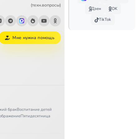
24:16
(техн.вопросы)
Дзен
OK
5:55
TikTok
5:10
Мне нужна помощь
12:36
9:41
3:41
11:34
7:48
кий брак
Воспитание детей
12:00
ображение
Пятидесятница
3:24