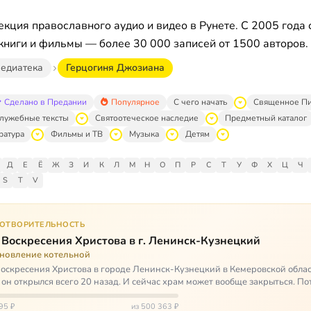
кция православного аудио и видео в Рунете. С 2005 года 
книги и фильмы — более 30 000 записей от 1500 авторов.
едиатека
Герцогиня Джозиана
Сделано в Предании
Популярное
С чего начать
Священное П
лужебные тексты
Святоотеческое наследие
Предметный каталог
ратура
Фильмы и ТВ
Музыка
Детям
Д
Е
Ё
Ж
З
И
К
Л
М
Н
О
П
Р
С
Т
У
Ф
Х
Ц
Ч
S
T
V
ГОТВОРИТЕЛЬНОСТЬ
 Воскресения Христова в г. Ленинск-Кузнецкий
ановление котельной
оскресения Христова в городе Ленинск-Кузнецкий в Кемеровской облас
 он открылся всего 20 назад. И сейчас храм может вообще закрыться. Пот
ь,…
95 ₽
из 500 363 ₽