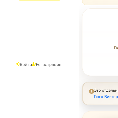
Г
Войти
Регистрация
Это отдель
Гюго Виктор 