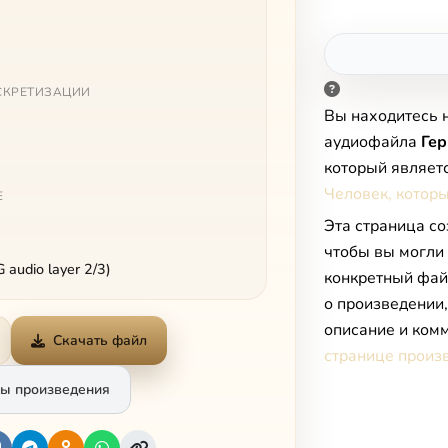
СКРЕТИЗАЦИИ
Вы находитесь 
аудиофайла
Ге
который являет
Человек, котор
Е
Эта страница со
чтобы вы могли
audio layer 2/3)
конкретный фай
о произведении
описание и комм
Скачать файл
странице произ
ы произведения