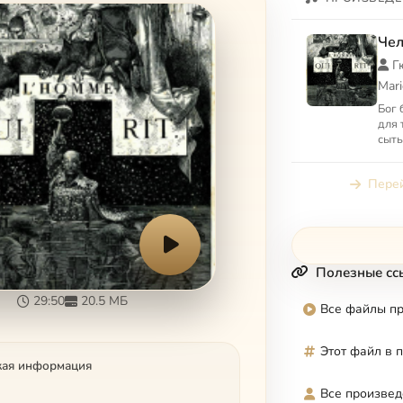
Чел
Г
Mari
Бог 
для 
сыты
вы н
мира
Перей
Полезные сс
29:50
20.5 МБ
Все файлы п
Этот файл в 
кая информация
Все произвед