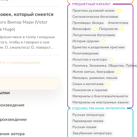
ПРЕДМЕТНЫЙ КАТАЛОГ
Практика духовной жизни
овек, который смеется
Систематическое богословие
юго Виктор Мари (Victor
Проповеди, беседы
Апологетика
e Hugo)
Философия
Патрология
Литургическое богословие
бросил меня в толпу голодных
История Церкви
того, чтобы я говорил о них
м. О, сжальтесь! О, поверьте,
Единство и разделения христиан
е знаете того гибельного
Религиоведение
, к которому будто...
Искусство и культура
ти к произведению
Политика. Экономика. Общество. Публи
Жития святых, биографии
Мемуары, дневники, письма
Семья и воспитание
Психология и терапия
ылки
Материалы о благотворительности
Материалы на иностранных языках
роизведения
ХУДОЖЕСТВЕННАЯ ЛИТЕРАТУРА
Русская литература
произведении
Переводная поэзия
Русская поэзия
Зарубежная литература
ения автора