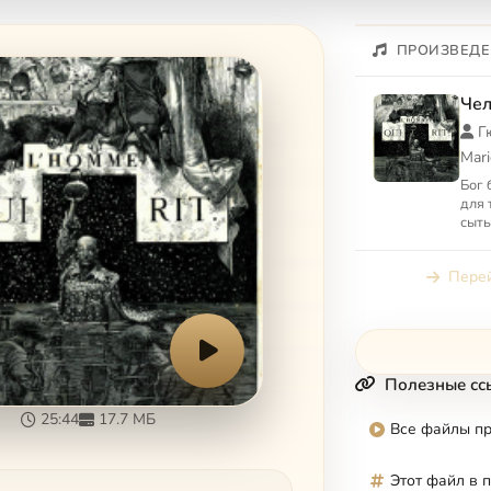
ПРОИЗВЕДЕ
Чел
Г
Mari
Бог 
для 
сыты
вы н
мира
Перей
Полезные сс
25:44
17.7 МБ
Все файлы п
Этот файл в 