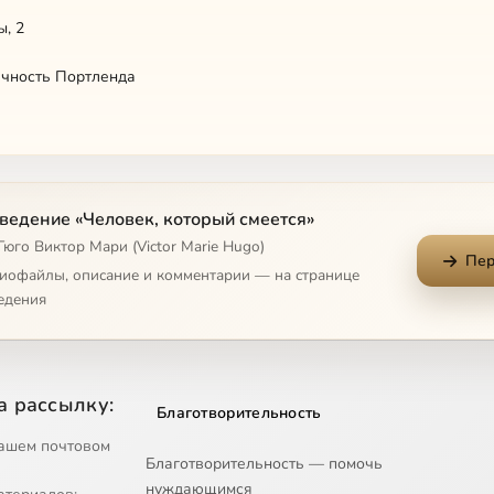
, 2
чность Портленда
ведение «Человек, который смеется»
Гюго Виктор Мари (Victor Marie Hugo)
Пер
бретенное людьми
диофайлы, описание и комментарии — на странице
едения
 с ночью
онечность Портленда
а рассылку:
Благотворительность
ависящие от человеческой воли
ашем почтовом
Благотворительность — помочь
рвых силуэтов
нуждающимся