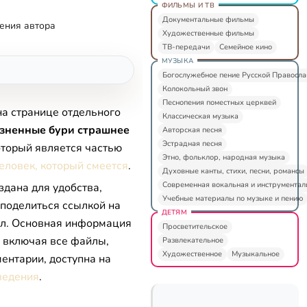
ФИЛЬМЫ И ТВ
Документальные фильмы
ения автора
Художественные фильмы
ТВ-передачи
Семейное кино
МУЗЫКА
Богослужебное пение Русской Правосл
Колокольный звон
Песнопения поместных церквей
на странице отдельного
Классическая музыка
зненные бури страшнее
Авторская песня
Эстрадная песня
который является частью
Этно, фольклор, народная музыка
еловек, который смеется
.
Духовные канты, стихи, песни, романсы
Современная вокальная и инструментал
здана для удобства,
Учебные материалы по музыке и пению
 поделиться ссылкой на
ДЕТЯМ
л. Основная информация
Просветительское
, включая все файлы,
Развлекательное
Художественное
Музыкальное
ентарии, доступна на
ведения
.