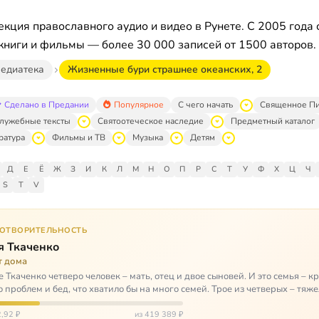
кция православного аудио и видео в Рунете. С 2005 года 
книги и фильмы — более 30 000 записей от 1500 авторов.
едиатека
Жизненные бури страшнее океанских, 2
Сделано в Предании
Популярное
С чего начать
Священное П
лужебные тексты
Святоотеческое наследие
Предметный каталог
ратура
Фильмы и ТВ
Музыка
Детям
Д
Е
Ё
Ж
З
И
К
Л
М
Н
О
П
Р
С
Т
У
Ф
Х
Ц
Ч
S
T
V
ГОТВОРИТЕЛЬНОСТЬ
я Ткаченко
т дома
е Ткаченко четверо человек – мать, отец и двое сыновей. И это семья – кр
о проблем и бед, что хватило бы на много семей. Трое из четверых – тяж
,92 ₽
из 419 389 ₽