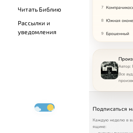
7
Компрачикосы
Читать Библию
8
Южная оконе
Рассылки и
уведомления
9
Брошенный
10
Один
Произ
11
Вопросы
Автор: 
12
Дерево, изо
Все ау
произв
13
Битва смерти
14
Северная ок
Подписаться н
15
Законы, не з
Каждую неделю в в
16
Обрисовка пе
ящике: