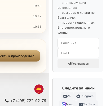
— анонсы лучших
19:48
материалов;
— разговор о жизни по
19:42
Евангелию;
— новости подопечных
10:53
Благотворительного
фонда.
16:51
4:52
ейти к произведению
16:25
Подписаться
20:37
14:56
Следите за нами
10:27
VK
Telegram
15:15
+7 (495) 722-92-79
Макс
YouTube