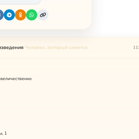
изведения
Человек, который смеется
11
 величественно
, 1