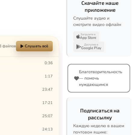
Скачайте наше
приложение
Слушайте аудио и
смотрите видео офлайн
Загрузите в
App Store
Доступно в
3 файлов
Слушать всё
Google Play
0:36
Благотворительность
1:17
— помочь
нуждающимся
23:47
17:21
Подписаться на
25:07
рассылку
Каждую неделю в вашем
24:13
почтовом ящике: