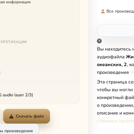
кая информация
Все произвед
СКРЕТИЗАЦИИ
Вы находитесь 
аудиофайла
Жи
океанских, 2
, 
произведения
Ч
Е
Эта страница со
чтобы вы могли
audio layer 2/3)
конкретный фай
о произведении
описание и комм
Скачать файл
странице произ
ы произведения