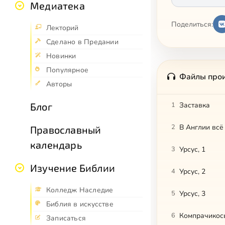
Медиатека
Поделиться:
Лекторий
Сделано в Предании
Новинки
Популярное
Файлы про
Авторы
Блог
1
Заставка
2
В Англии всё
Православный
календарь
3
Урсус, 1
Изучение Библии
4
Урсус, 2
Колледж Наследие
5
Урсус, 3
Библия в искусстве
6
Компрачикосы
Записаться