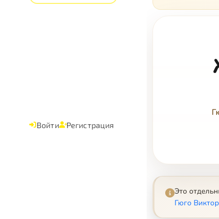
Г
Войти
Регистрация
Это отдель
Гюго Виктор 