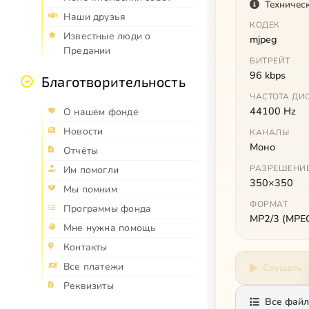
Техничес
Наши друзья
КОДЕК
Известные люди о
mjpeg
Предании
БИТРЕЙТ
96 kbps
Благотворительность
ЧАСТОТА ДИ
44100 Hz
О нашем фонде
Новости
КАНАЛЫ
Моно
Отчёты
РАЗРЕШЕНИ
Им помогли
350×350
Мы помним
ФОРМАТ
Программы фонда
MP2/3 (MPEG 
Мне нужна помощь
Контакты
Все платежи
Слушать
Реквизиты
Все файл