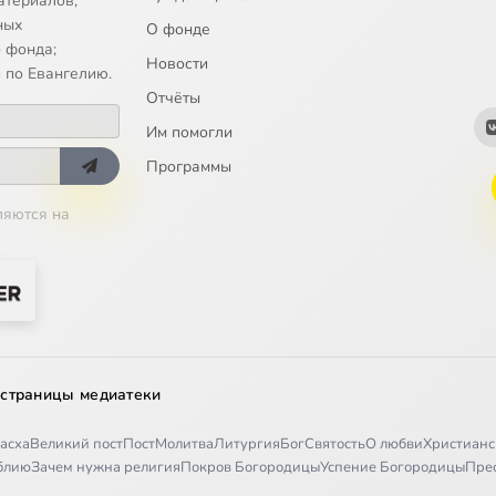
атериалов;
ые люди на тревожном море
ных
О фонде
 фонда;
Новости
чи, не похожей на другие
 по Евангелию.
Отчёты
Им помогли
 на помощь ветра
Программы
ляются на
ужас
предостерегает
я дикарка
 страницы медиатеки
асха
Великий пост
Пост
Молитва
Литургия
Бог
Святость
О любви
Христианс
рифом
иблию
Зачем нужна религия
Покров Богородицы
Успение Богородицы
Пре