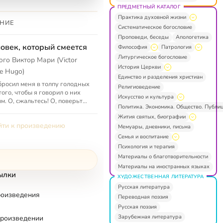
ПРЕДМЕТНЫЙ КАТАЛОГ
Практика духовной жизни
НИЕ
Систематическое богословие
Проповеди, беседы
Апологетика
овек, который смеется
Философия
Патрология
Литургическое богословие
юго Виктор Мари (Victor
История Церкви
e Hugo)
Единство и разделения христиан
бросил меня в толпу голодных
Религиоведение
того, чтобы я говорил о них
Искусство и культура
м. О, сжальтесь! О, поверьте,
Политика. Экономика. Общество. Публи
е знаете того гибельного
Жития святых, биографии
, к которому будто...
ти к произведению
Мемуары, дневники, письма
Семья и воспитание
Психология и терапия
Материалы о благотворительности
Материалы на иностранных языках
ылки
ХУДОЖЕСТВЕННАЯ ЛИТЕРАТУРА
Русская литература
роизведения
Переводная поэзия
Русская поэзия
Зарубежная литература
произведении