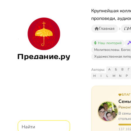
Крупнейшая колле
проповеди, аудио
Главная
М
Наш лекторий
Молитвословы. Богос
Предание.ру
Художественная лите
Авторы:
А
Б
В
Г
H
I
L
M
N
P
БЛА
Семь
Ремон
В семь
стольк
137 182