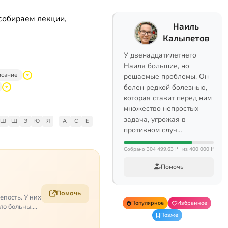
собираем лекции,
Наиль
Калыпетов
У двенадцатилетнего
Наиля большие, но
исание
решаемые проблемы. Он
болен редкой болезнью,
которая ставит перед ним
множество непростых
задача, угрожая в
Ш
Щ
Э
Ю
Я
|
A
C
E
противном случ…
Собрано 304 499,63 ₽
из 400 000 ₽
Помочь
Помочь
епость. У них
Популярное
Избранное
ело больны.…
Позже