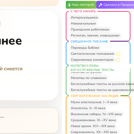
Наш лекторий
Сделано в Предан
С ЧЕГО НАЧАТЬ
Интересующимся
Новоначальным
Приходским работникам
шнее
Регентам, певчим, клирошанам
СВЯЩЕННОЕ ПИСАНИЕ
Переводы Библии
Святоотеческие толкования
Современные комментарии
МОЛИТВОСЛОВЫ.
й смеется
БОГОСЛУЖЕБНЫЕ ТЕКСТЫ
Молитвы по-русски
Молитвы по-славянски
Богослужебные тексты на русском язык
Богослужебные тексты на церковнослав
СВЯТООТЕЧЕСКОЕ НАСЛЕДИЕ
Мужи апостольские. I—II века
Апологеты. II—III века
Вселенские соборы. IV—VIII века
—
Средневековье. IX—XV века
Новое время. XVI—XIX века
Современность. XX—XXI века