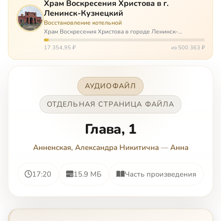
Храм Воскресения Христова в г.
Ленинск-Кузнецкий
Восстановление котельной
Храм Воскресения Христова в городе Ленинск-
Кузнецкий в Кемеровской области – совсем новый, он
открылся всего 20 назад. И сейчас храм может вообще
17 354,95 ₽
из 500 363 ₽
закрыться. Потому что это Сибирь,…
АУДИОФАЙЛ
ОТДЕЛЬНАЯ СТРАНИЦА ФАЙЛА
Глава, 1
Анненская, Александра Никитична
—
Анна
17:20
15.9 МБ
Часть произведения