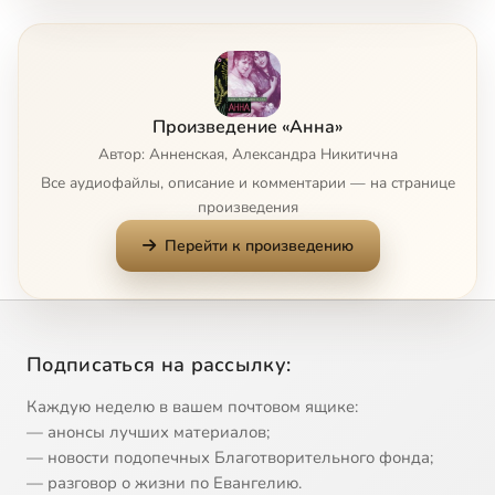
Глава, 8
13:46
8
Глава, 9
29:07
9
Произведение «Анна»
Глава, 10
23:47
10
Автор: Анненская, Александра Никитична
Все аудиофайлы, описание и комментарии — на странице
Глава, 11
10:11
11
произведения
Перейти к произведению
Глава, 12
13:02
12
Глава, 13
25:36
13
Глава, 14
17:26
14
Подписаться на рассылку:
Глава, 15
11:56
15
Каждую неделю в вашем почтовом ящике:
— анонсы лучших материалов;
Об авторе
4:05
16
— новости подопечных Благотворительного фонда;
— разговор о жизни по Евангелию.