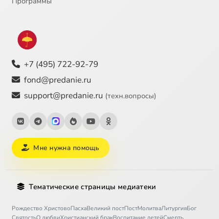
Программы
+7 (495) 722-92-79
fond@predanie.ru
support@predanie.ru
(техн.вопросы)
Мне нужна помощь
Тематические страницы медиатеки
Рождество Христово
Пасха
Великий пост
Пост
Молитва
Литургия
Бог
Святость
О любви
Христианский брак
Воспитание детей
Смерть