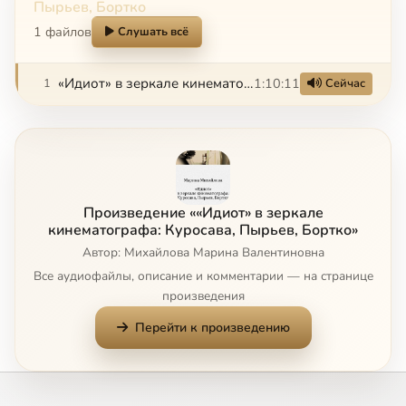
Пырьев, Бортко
1 файлов
Слушать всё
«Идиот» в зеркале кинематографа: Куросава, Пырьев, Бортко
1:10:11
1
Сейчас
Произведение ««Идиот» в зеркале
кинематографа: Куросава, Пырьев, Бортко»
Автор: Михайлова Марина Валентиновна
Все аудиофайлы, описание и комментарии — на странице
произведения
Перейти к произведению