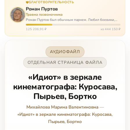
БЛАГОТВОРИТЕЛЬНОСТЬ
Роман Пуртов
Травма позвоночника
Роман Пуртов был обычным парнем. Любил боевики,
хорошие автомобили, был не дурак поиграть в комп,
любил жену и обожал дочь. А потом, будучи
125 206,91 ₽
из 444 150 ₽
пассажиром, разбился в автоаварии и тепе…
АУДИОФАЙЛ
ОТДЕЛЬНАЯ СТРАНИЦА ФАЙЛА
«Идиот» в зеркале
кинематографа: Куросава,
Пырьев, Бортко
Михайлова Марина Валентиновна
—
«Идиот» в зеркале кинематографа: Куросава,
Пырьев, Бортко