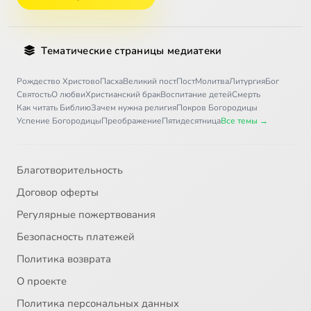
Тематические страницы медиатеки
Рождество Христово
Пасха
Великий пост
Пост
Молитва
Литургия
Бог
Святость
О любви
Христианский брак
Воспитание детей
Смерть
Как читать Библию
Зачем нужна религия
Покров Богородицы
Успение Богородицы
Преображение
Пятидесятница
Все темы →
Благотворительность
Договор оферты
Регулярные пожертвования
Безопасность платежей
Политика возврата
О проекте
Политика персональных данных