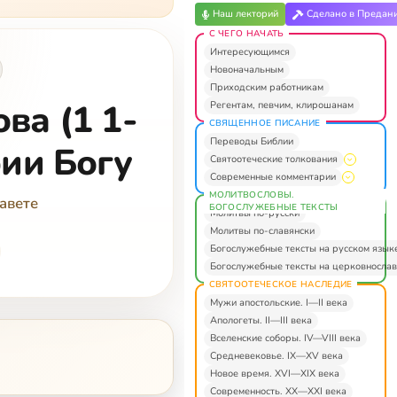
Наш лекторий
Сделано в Предан
С ЧЕГО НАЧАТЬ
Интересующимся
Новоначальным
Приходским работникам
ва (1 1-
Регентам, певчим, клирошанам
СВЯЩЕННОЕ ПИСАНИЕ
Переводы Библии
рии Богу
Святоотеческие толкования
Современные комментарии
МОЛИТВОСЛОВЫ.
авете
БОГОСЛУЖЕБНЫЕ ТЕКСТЫ
Молитвы по-русски
Молитвы по-славянски
Богослужебные тексты на русском язык
Богослужебные тексты на церковнослав
СВЯТООТЕЧЕСКОЕ НАСЛЕДИЕ
Мужи апостольские. I—II века
Апологеты. II—III века
Вселенские соборы. IV—VIII века
Средневековье. IX—XV века
Новое время. XVI—XIX века
Современность. XX—XXI века