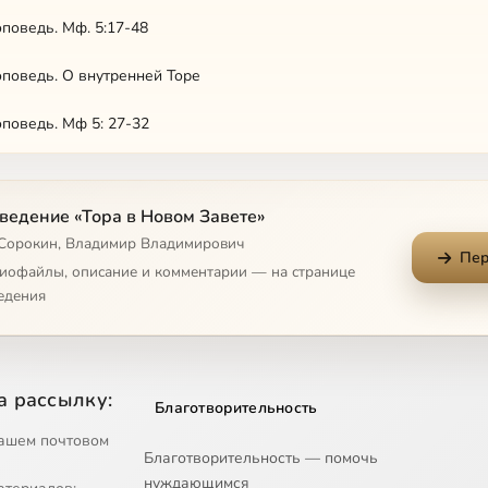
поведь. Мф. 5:17-48
поведь. О внутренней Торе
поведь. Мф 5: 27-32
поведь. Мф. 5: 33-36
ведение «Тора в Новом Завете»
поведь. Мф. 5: 38-48
 Сорокин, Владимир Владимирович
Пер
поведь. Мф. 5: 43-48
диофайлы, описание и комментарии — на странице
едения
поведь. Мф. 6
поведь. О молитве
а рассылку:
Благотворительность
поведь. Отче наш, 1
ашем почтовом
Благотворительность — помочь
поведь. Отче наш, 2
нуждающимся