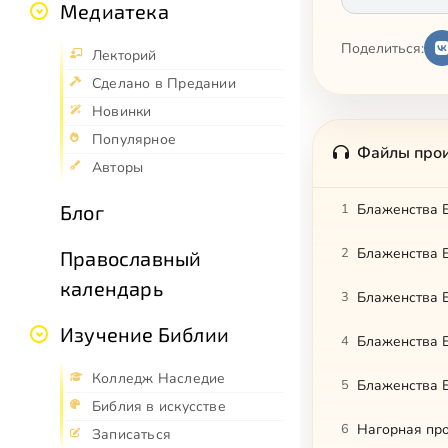
Медиатека
Поделиться:
Лекторий
Сделано в Предании
Новинки
Популярное
Файлы про
Авторы
Блог
1
Блаженства Е
2
Блаженства Е
Православный
календарь
3
Блаженства Е
Изучение Библии
4
Блаженства Е
Колледж Наследие
5
Блаженства Е
Библия в искусстве
6
Нагорная про
Записаться