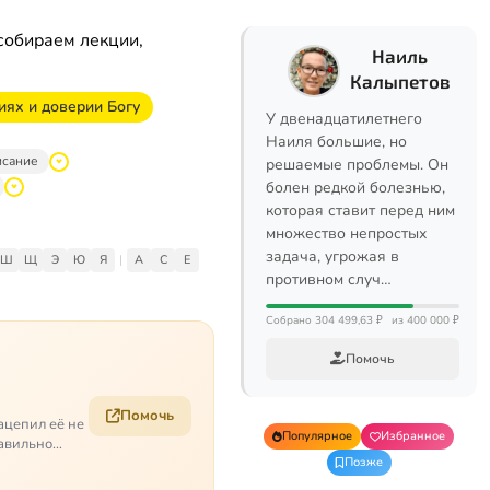
собираем лекции,
Наиль
Калыпетов
иях и доверии Богу
У двенадцатилетнего
Наиля большие, но
исание
решаемые проблемы. Он
болен редкой болезнью,
которая ставит перед ним
множество непростых
задача, угрожая в
Ш
Щ
Э
Ю
Я
|
A
C
E
противном случ…
Собрано 304 499,63 ₽
из 400 000 ₽
Помочь
Помочь
ацепил её не
Популярное
Избранное
равильно
Позже