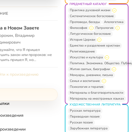
ПРЕДМЕТНЫЙ КАТАЛОГ
Практика духовной жизни
НИЕ
Систематическое богословие
Проповеди, беседы
Апологетика
а в Новом Завете
Философия
Патрология
Литургическое богословие
орокин, Владимир
История Церкви
димирович
Единство и разделения христиан
думайте, что Я пришел
Религиоведение
шить закон или пророков: не
Искусство и культура
шить пришел Я, но
Политика. Экономика. Общество. Публи
лнить. Ибо истинно говорю
Жития святых, биографии
 доколе не прейдет небо и
ти к произведению
, ни ...
Мемуары, дневники, письма
Семья и воспитание
Психология и терапия
Материалы о благотворительности
Материалы на иностранных языках
ылки
ХУДОЖЕСТВЕННАЯ ЛИТЕРАТУРА
Русская литература
роизведения
Переводная поэзия
Русская поэзия
Зарубежная литература
произведении