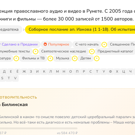
кция православного аудио и видео в Рунете. С 2005 года 
книги и фильмы — более 30 000 записей от 1500 авторов.
едиатека
Соборное послание ап. Иакова (1 1-18). Об испытан
Сделано в Предании
Популярное
С чего начать
Священное П
лужебные тексты
Святоотеческое наследие
Предметный каталог
ратура
Фильмы и ТВ
Музыка
Детям
Д
Е
Ё
Ж
З
И
К
Л
М
Н
О
П
Р
С
Т
У
Ф
Х
Ц
Ч
S
T
V
ГОТВОРИТЕЛЬНОСТЬ
 Билинская
илинской в каком-то смысле повезло: детский церебральный паралич з
сильно. Но всё-таки есть диагноз и есть немалые проблемы – Маша неп
и от т…
37 ₽
из 584 470 ₽