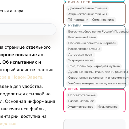
ФИЛЬМЫ И ТВ
Документальные фильмы
ения автора
Художественные фильмы
ТВ-передачи
Семейное кино
МУЗЫКА
Богослужебное пение Русской Правосл
Колокольный звон
Песнопения поместных церквей
на странице отдельного
Классическая музыка
орное послание ап.
Авторская песня
Эстрадная песня
). Об испытаниях и
Этно, фольклор, народная музыка
который является частью
Духовные канты, стихи, песни, романсы
ора в Новом Завете
.
Современная вокальная и инструментал
Учебные материалы по музыке и пению
здана для удобства,
ДЕТЯМ
 поделиться ссылкой на
Просветительское
л. Основная информация
Развлекательное
Художественное
Музыкальное
, включая все файлы,
ентарии, доступна на
ведения
.