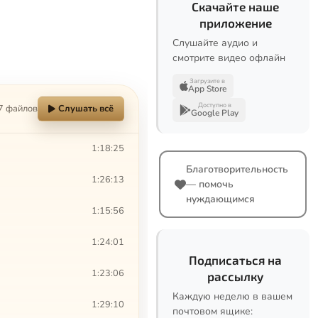
Скачайте наше
приложение
Слушайте аудио и
смотрите видео офлайн
Загрузите в
App Store
Доступно в
7 файлов
Слушать всё
Google Play
1:18:25
Благотворительность
1:26:13
— помочь
нуждающимся
1:15:56
1:24:01
Подписаться на
1:23:06
рассылку
Каждую неделю в вашем
1:29:10
почтовом ящике: