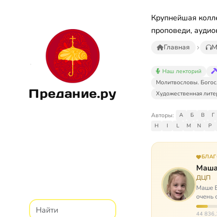
Крупнейшая колле
проповеди, аудио
Главная
М
Наш лекторий
Молитвословы. Богос
Предание.ру
Художественная лите
Авторы:
А
Б
В
Г
H
I
L
M
N
P
БЛА
Маша
ДЦП
Маше Б
очень 
ходит, 
44 836,