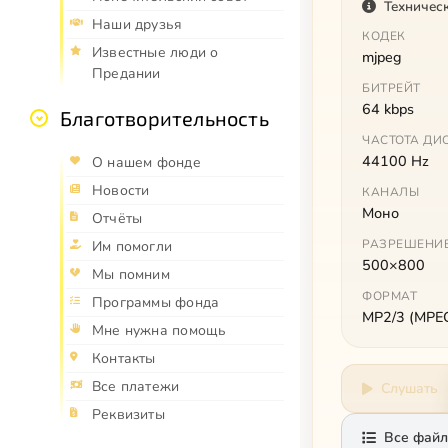
Техничес
Наши друзья
КОДЕК
Известные люди о
mjpeg
Предании
БИТРЕЙТ
64 kbps
Благотворительность
ЧАСТОТА ДИ
44100 Hz
О нашем фонде
Новости
КАНАЛЫ
Моно
Отчёты
РАЗРЕШЕНИ
Им помогли
500×800
Мы помним
ФОРМАТ
Программы фонда
MP2/3 (MPEG 
Мне нужна помощь
Контакты
Все платежи
Слушать
Реквизиты
Все файл