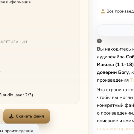
кая информация
Все произвед
СКРЕТИЗАЦИИ
Вы находитесь 
аудиофайла
Соб
Иакова (1 1-18
доверии Богу
, 
Е
произведения
Т
Эта страница со
audio layer 2/3)
чтобы вы могли
конкретный фай
о произведении
Скачать файл
описание и комм
странице произ
ы произведения