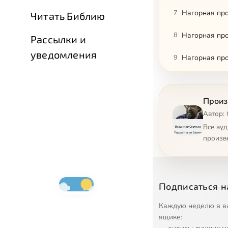
7
Нагорная про
Читать Библию
8
Нагорная про
Рассылки и
уведомления
9
Нагорная про
10
Нагорная про
Произ
11
Нагорная про
Автор:
12
Нагорная про
Все ау
произв
13
Нагорная про
14
Нагорная про
Подписаться н
15
Нагорная про
Каждую неделю в в
16
Нагорная про
ящике: