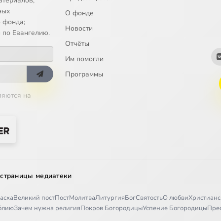
атериалов;
поведь. Отче наш. Хлеб насущный
ных
О фонде
 фонда;
Новости
поведь. Молитва Отче наш. О прощении долгов
 по Евангелию.
Отчёты
поведь. Мф. 6: 14-16. О прощении грехов и посте
Им помогли
поведь. Мф. 6: 16-18. О посте
Программы
ляются на
оповедь. О сокровище
поведь. О цельном оке. Мф. 6: 22-23
поведь. Ищите же прежде Царства Божия и правды Его
поведь. Мф. 7. Не судите, чтобы не быть судимыми
 страницы медиатеки
асха
Великий пост
Пост
Молитва
Литургия
Бог
Святость
О любви
Христианс
поведь. Мф. 7: 7-11
иблию
Зачем нужна религия
Покров Богородицы
Успение Богородицы
Пре