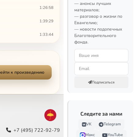
— анонсы лучших
1:26:58
материалов;
— разговор о жизни по
1:39:29
Евангелию;
— новости подопечных
1:33:44
Благотворительного
фонда.
1:29:40
1:35:04
ейти к произведению
1:10:56
Подписаться
1:40:59
2:09:23
Следите за нами
1:49:08
VK
Telegram
1:34:34
+7 (495) 722-92-79
Макс
YouTube