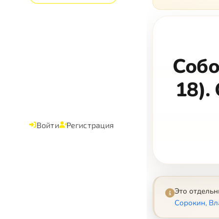
Собо
18).
Войти
Регистрация
Это отдель
Сорокин, В