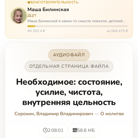
БЛАГОТВОРИТЕЛЬНОСТЬ
Маша Билинская
ДЦП
Маше Билинской в каком-то смысле повезло: детский
церебральный паралич зацепил её не очень сильно. Но
всё-таки есть диагноз и есть немалые проблемы – Маша
48 392,4 ₽
из 584 470 ₽
неправильно ходит, и от т…
АУДИОФАЙЛ
ОТДЕЛЬНАЯ СТРАНИЦА ФАЙЛА
Необходимое: состояние,
усилие, чистота,
внутренняя цельность
Сорокин, Владимир Владимирович
—
О молитве
2:08:01
58.8 МБ