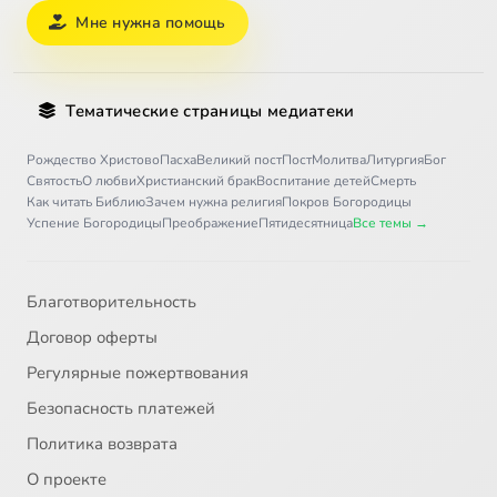
Мне нужна помощь
Тематические страницы медиатеки
Рождество Христово
Пасха
Великий пост
Пост
Молитва
Литургия
Бог
Святость
О любви
Христианский брак
Воспитание детей
Смерть
Как читать Библию
Зачем нужна религия
Покров Богородицы
Успение Богородицы
Преображение
Пятидесятница
Все темы →
Благотворительность
Договор оферты
Регулярные пожертвования
Безопасность платежей
Политика возврата
О проекте