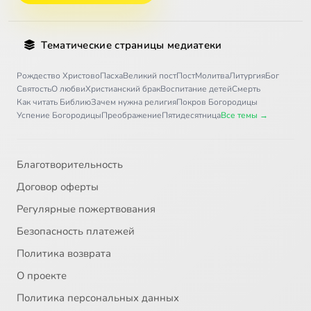
Тематические страницы медиатеки
Рождество Христово
Пасха
Великий пост
Пост
Молитва
Литургия
Бог
Святость
О любви
Христианский брак
Воспитание детей
Смерть
Как читать Библию
Зачем нужна религия
Покров Богородицы
Успение Богородицы
Преображение
Пятидесятница
Все темы →
Благотворительность
Договор оферты
Регулярные пожертвования
Безопасность платежей
Политика возврата
О проекте
Политика персональных данных