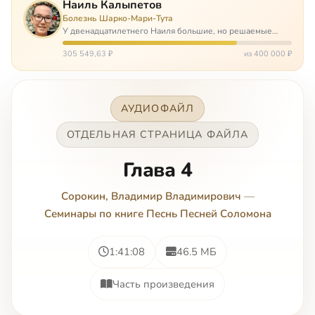
Наиль Калыпетов
Болезнь Шарко-Мари-Тута
У двенадцатилетнего Наиля большие, но решаемые
проблемы. Он болен редкой болезнью, которая ставит
перед ним множество непростых задача, угрожая в
305 549,63 ₽
из 400 000 ₽
противном случае парализацией и да…
АУДИОФАЙЛ
ОТДЕЛЬНАЯ СТРАНИЦА ФАЙЛА
Глава 4
Сорокин, Владимир Владимирович
—
Семинары по книге Песнь Песней Соломона
1:41:08
46.5 МБ
Часть произведения