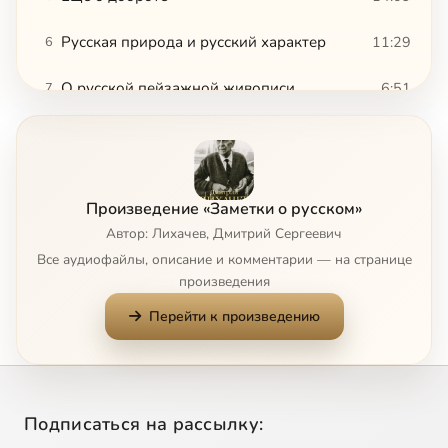
Русская природа и русский характер
11:29
6
О русской пейзажной живописи
6:51
7
Природа других стран
10:43
8
Ночь в Пасанаури
13:39
9
Произведение «Заметки о русском»
Ансамбли памятников искусства
4:06
10
Автор: Лихачев, Дмитрий Сергеевич
Все аудиофайлы, описание и комментарии — на странице
Сады и парки
17:47
11
произведения
Перейти к произведению
Природа России и Пушкин
11:04
12
Национальный идеал и национальная действительность
14:41
13
Патриотизм против национализма
20:46
14
Подписаться на рассылку: