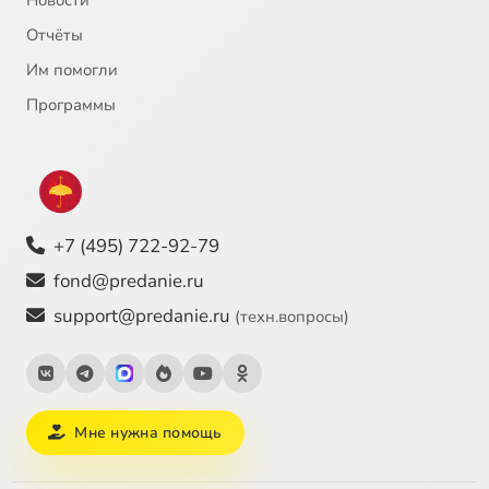
Крым
5:09
25
Отчёты
Им помогли
Гимназия Человеколюбивого общества
3:22
26
Сейчас
Программы
Гимназия и реальное училище К. И. Мая
4:59
27
Уроки рисования в училище Мая
1:38
28
Умный «ручной труд»
1:38
29
+7 (495) 722-92-79
Внешние впечатления
3:08
30
fond@predanie.ru
support@predanie.ru
(техн.вопросы)
Жизнь в Первой государственной типографии
4:35
31
Школа Лентовской
6:19
32
Университет
16:41
33
Мне нужна помощь
Соловки
10:20
34