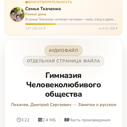
БЛАГОТВОРИТЕЛЬНОСТЬ
Семья Ткаченко
Ремонт дома
В семье Ткаченко четверо человек – мать, отец и двое
сыновей. И это семья – крепость. У них столько проблем
и бед, что хватило бы на много семей. Трое из четверых
137 182,92 ₽
из 419 389 ₽
– тяжело больны.…
АУДИОФАЙЛ
ОТДЕЛЬНАЯ СТРАНИЦА ФАЙЛА
Гимназия
Человеколюбивого
общества
Лихачев, Дмитрий Сергеевич
—
Заметки о русском
3:22
2.4 МБ
Часть произведения