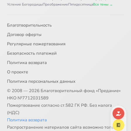
Подвиг
0:34
37
Успение Богородицы
Преображение
Пятидесятница
Все темы →
Помощник
36:07
38
Благотворительность
Модернизм
0:44
39
Договор оферты
Цитата
1:55
40
Регулярные пожертвования
Безопасность платежей
Берега
1:06
41
Политика возврата
Наш ответ
2:20
42
О проекте
Политика персональных данных
Море
0:54
43
© 2008 — 2026 Благотворительный фонд «Предание»
Крещенское
3:00
44
НКО №7712031589
Пожертвование согласно ст.582 ГК РФ. Без налога
Пасха
10:52
45
(НДС)
Политика возврата
Пещь
14:51
46
Распространение материалов сайта возможно только в