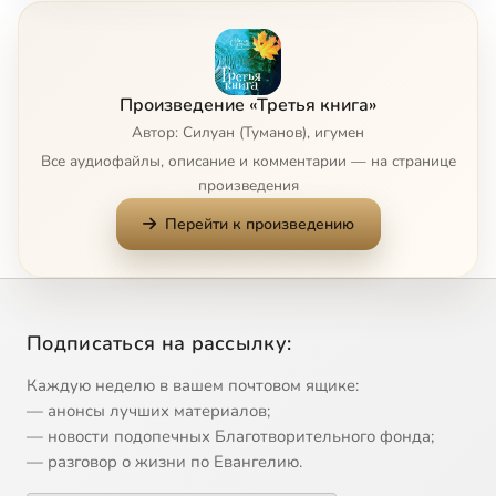
Немощь
0:56
8
Беседы
1:01:20
9
Произведение «Третья книга»
Грех № 4
3:31
10
Автор: Силуан (Туманов), игумен
Все аудиофайлы, описание и комментарии — на странице
"Ближний, тушёный в овощах"
2:02
11
произведения
Перейти к произведению
Маечка
2:38
12
Пряник
3:12
13
Пастух
9:00
14
Подписаться на рассылку:
Спасатели
3:53
15
Каждую неделю в вашем почтовом ящике:
— анонсы лучших материалов;
Слуга антихриста
3:32
16
— новости подопечных Благотворительного фонда;
— разговор о жизни по Евангелию.
Порча
7:08
17