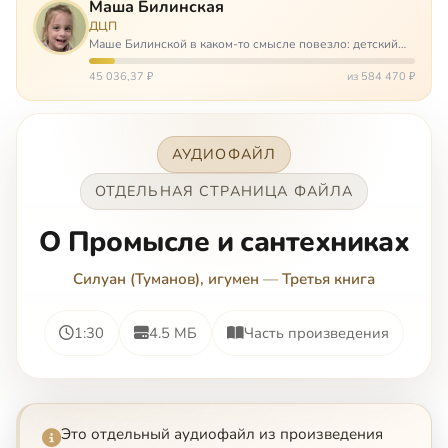
Маша Билинская
ДЦП
Маше Билинской в каком-то смысле повезло: детский
церебральный паралич зацепил её не очень сильно. Но
всё-таки есть диагноз и есть немалые проблемы – Маша
45 036,37 ₽
из 584 470 ₽
неправильно ходит, и от т…
АУДИОФАЙЛ
ОТДЕЛЬНАЯ СТРАНИЦА ФАЙЛА
О Промысле и сантехниках
Силуан (Туманов), игумен
—
Третья книга
1:30
4.5 МБ
Часть произведения
Это отдельный аудиофайл из произведения