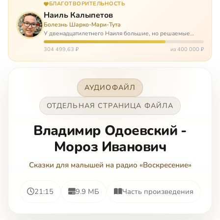
БЛАГОТВОРИТЕЛЬНОСТЬ
Наиль Калыпетов
Болезнь Шарко-Мари-Тута
У двенадцатилетнего Наиля большие, но решаемые
проблемы. Он болен редкой болезнью, которая ставит
перед ним множество непростых задача, угрожая в
304 499,63 ₽
из 400 000 ₽
противном случае парализацией и да…
АУДИОФАЙЛ
ОТДЕЛЬНАЯ СТРАНИЦА ФАЙЛА
Владимир Одоевский -
Мороз Иванович
Сказки для малышей на радио «Воскресение»
21:15
9.9 МБ
Часть произведения