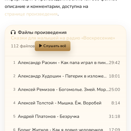
описание и комментарии, доступна на
странице произведения
.
Файлы произведения
Сказки для малышей на радио «Воскресение»
112 файлов
Слушать всё
Александр Раскин - Как папа играл в пинг-понг. Леонид Ленч - Как я был учителем
29:42
1
Александр Худошин - Патерик в изложении для детей
18:01
2
Алексей Ремизов - Богомолье. Змей. Морщинка
25:00
3
Алексей Толстой - Мышка. Ёж. Воробей
8:14
4
Андрей Платонов - Безручка
31:18
5
Борис Житков - Как я ловил человечков
17:09
6