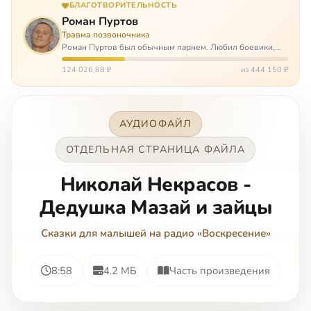
БЛАГОТВОРИТЕЛЬНОСТЬ
Роман Пуртов
Травма позвоночника
Роман Пуртов был обычным парнем. Любил боевики,
хорошие автомобили, был не дурак поиграть в комп,
любил жену и обожал дочь. А потом, будучи
124 026,88 ₽
из 444 150 ₽
пассажиром, разбился в автоаварии и тепе…
АУДИОФАЙЛ
ОТДЕЛЬНАЯ СТРАНИЦА ФАЙЛА
Николай Некрасов -
Дедушка Мазай и зайцы
Сказки для малышей на радио «Воскресение»
8:58
4.2 МБ
Часть произведения