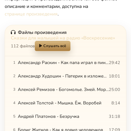
описание и комментарии, доступна на
странице произведения
.
Файлы произведения
Сказки для малышей на радио «Воскресение»
112 файлов
Слушать всё
Александр Раскин - Как папа играл в пинг-понг. Леонид Ленч - Как я был учителем
29:42
1
Александр Худошин - Патерик в изложении для детей
18:01
2
Алексей Ремизов - Богомолье. Змей. Морщинка
25:00
3
Алексей Толстой - Мышка. Ёж. Воробей
8:14
4
Андрей Платонов - Безручка
31:18
5
Борис Житков - Как я ловил человечков
17:09
6