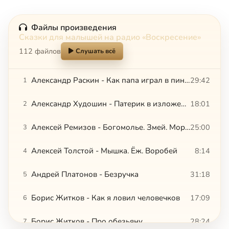
Файлы произведения
Сказки для малышей на радио «Воскресение»
112 файлов
Слушать всё
Александр Раскин - Как папа играл в пинг-понг. Леонид Ленч - Как я был учителем
29:42
1
Александр Худошин - Патерик в изложении для детей
18:01
2
Алексей Ремизов - Богомолье. Змей. Морщинка
25:00
3
Алексей Толстой - Мышка. Ёж. Воробей
8:14
4
Андрей Платонов - Безручка
31:18
5
Борис Житков - Как я ловил человечков
17:09
6
Борис Житков - Про обезьяну
28:24
7