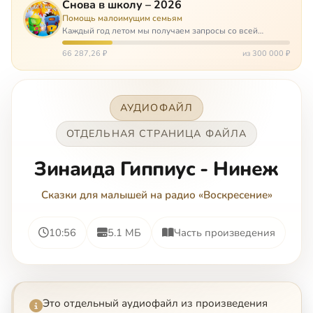
Снова в школу – 2026
Помощь малоимущим семьям
Каждый год летом мы получаем запросы со всей
России: помогите собраться в школу. Семьи с больными
детьми или родителями, семьи без пап или мам,
66 287,26 ₽
из 300 000 ₽
многодетные. Для многих из них покуп…
АУДИОФАЙЛ
ОТДЕЛЬНАЯ СТРАНИЦА ФАЙЛА
Зинаида Гиппиус - Нинеж
Сказки для малышей на радио «Воскресение»
10:56
5.1 МБ
Часть произведения
Это отдельный аудиофайл из произведения