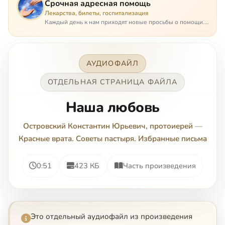
Срочная адресная помощь
Лекарства, билеты, госпитализация
Каждый день к нам приходят новые просьбы о помощи.
Часто оказывается, что помощь нужна даже не сегодня –
она нужна была вчера: в приеме лекарств образовался
недопустимый, опасный п…
АУДИОФАЙЛ
ОТДЕЛЬНАЯ СТРАНИЦА ФАЙЛА
Наша любовь
Островский Константин Юрьевич, протоиерей
—
Красные врата. Советы пастыря. Избранные письма
0:51
423 КБ
Часть произведения
Это отдельный аудиофайл из произведения