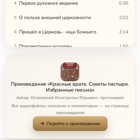
Первое духовное видение
0:30
4
О пользе внешней церковности
2:02
5
Пришёл в Церковь - ищи Божьего
2:14
6
Предвестники молитвы
1:50
7
Начало молитвы
3:00
8
Как бороться с унынием
1:59
9
Произведение «Красные врата. Советы пастыря.
Православие - не религия запретов
1:21
10
Избранные письма»
Автор: Островский Константин Юрьевич, протоиерей
Люби - и делай, что хочешь
1:22
11
Все аудиофайлы, описание и комментарии — на странице
произведения
Почему Бог не снимает с нас цепи
2:20
12
Перейти к произведению
Подвиг должен быть свободным
1:26
13