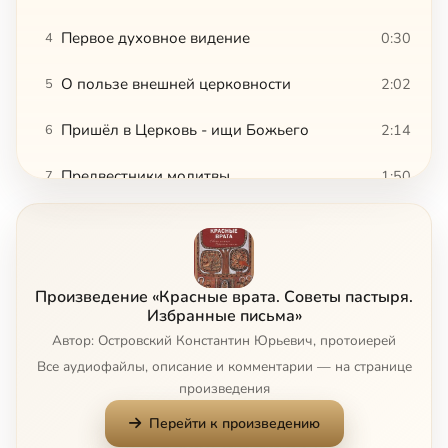
Первое духовное видение
0:30
4
О пользе внешней церковности
2:02
5
Пришёл в Церковь - ищи Божьего
2:14
6
Предвестники молитвы
1:50
7
Начало молитвы
3:00
8
Как бороться с унынием
1:59
9
Произведение «Красные врата. Советы пастыря.
Православие - не религия запретов
1:21
10
Избранные письма»
Автор: Островский Константин Юрьевич, протоиерей
Люби - и делай, что хочешь
1:22
11
Все аудиофайлы, описание и комментарии — на странице
произведения
Почему Бог не снимает с нас цепи
2:20
12
Перейти к произведению