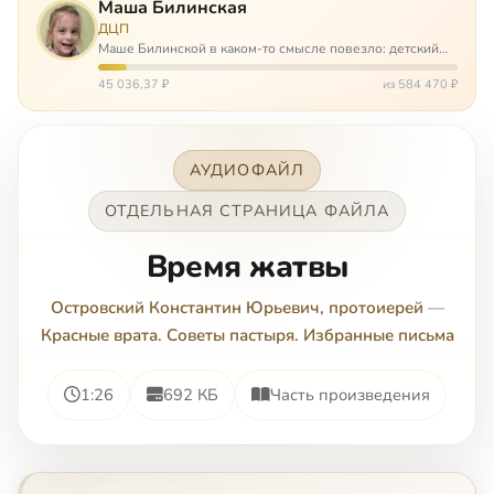
Маша Билинская
ДЦП
Маше Билинской в каком-то смысле повезло: детский
церебральный паралич зацепил её не очень сильно. Но
всё-таки есть диагноз и есть немалые проблемы – Маша
45 036,37 ₽
из 584 470 ₽
неправильно ходит, и от т…
АУДИОФАЙЛ
ОТДЕЛЬНАЯ СТРАНИЦА ФАЙЛА
Время жатвы
Островский Константин Юрьевич, протоиерей
—
Красные врата. Советы пастыря. Избранные письма
1:26
692 КБ
Часть произведения