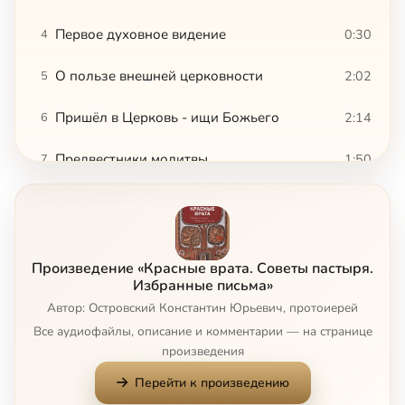
Первое духовное видение
0:30
4
О пользе внешней церковности
2:02
5
Пришёл в Церковь - ищи Божьего
2:14
6
Предвестники молитвы
1:50
7
Начало молитвы
3:00
8
Как бороться с унынием
1:59
9
Произведение «Красные врата. Советы пастыря.
Православие - не религия запретов
1:21
10
Избранные письма»
Автор: Островский Константин Юрьевич, протоиерей
Люби - и делай, что хочешь
1:22
11
Все аудиофайлы, описание и комментарии — на странице
произведения
Почему Бог не снимает с нас цепи
2:20
12
Перейти к произведению