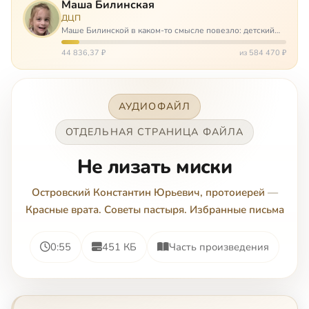
Маша Билинская
ДЦП
Маше Билинской в каком-то смысле повезло: детский
церебральный паралич зацепил её не очень сильно. Но
всё-таки есть диагноз и есть немалые проблемы – Маша
44 836,37 ₽
из 584 470 ₽
неправильно ходит, и от т…
АУДИОФАЙЛ
ОТДЕЛЬНАЯ СТРАНИЦА ФАЙЛА
Не лизать миски
Островский Константин Юрьевич, протоиерей
—
Красные врата. Советы пастыря. Избранные письма
0:55
451 КБ
Часть произведения