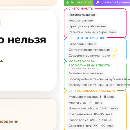
Наш лекторий
Сделано в Предан
С ЧЕГО НАЧАТЬ
Интересующимся
Новоначальным
Приходским работникам
Регентам, певчим, клирошанам
о нельзя
СВЯЩЕННОЕ ПИСАНИЕ
Переводы Библии
Святоотеческие толкования
—
Современные комментарии
ма
МОЛИТВОСЛОВЫ.
БОГОСЛУЖЕБНЫЕ ТЕКСТЫ
Молитвы по-русски
Молитвы по-славянски
Богослужебные тексты на русском язык
Богослужебные тексты на церковнослав
СВЯТООТЕЧЕСКОЕ НАСЛЕДИЕ
Мужи апостольские. I—II века
Апологеты. II—III века
Вселенские соборы. IV—VIII века
Средневековье. IX—XV века
Новое время. XVI—XIX века
зведении
Современность. XX—XXI века