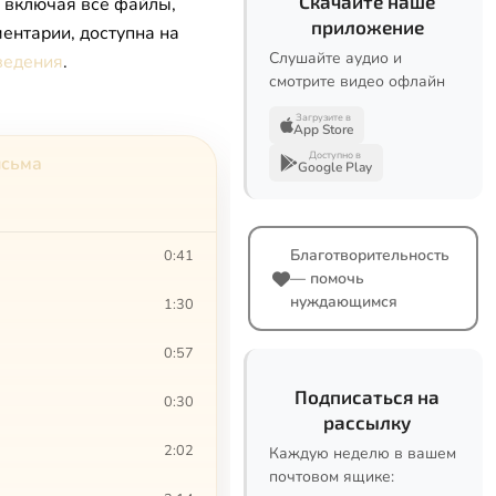
Скачайте наше
, включая все файлы,
приложение
ентарии, доступна на
Слушайте аудио и
ведения
.
смотрите видео офлайн
Загрузите в
App Store
Доступно в
исьма
Google Play
Благотворительность
0:41
— помочь
нуждающимся
1:30
0:57
Подписаться на
0:30
рассылку
2:02
Каждую неделю в вашем
почтовом ящике: