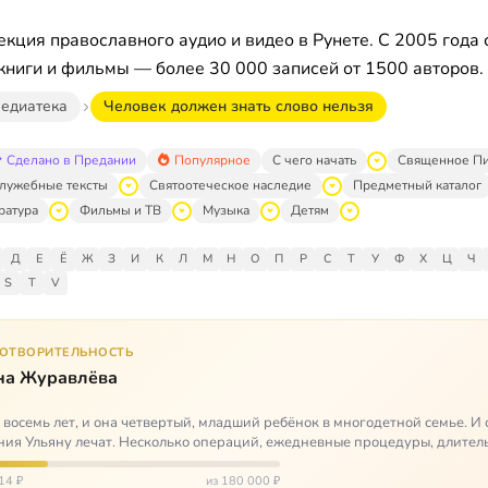
кция православного аудио и видео в Рунете. С 2005 года 
книги и фильмы — более 30 000 записей от 1500 авторов.
едиатека
Человек должен знать слово нельзя
Сделано в Предании
Популярное
С чего начать
Священное П
лужебные тексты
Святоотеческое наследие
Предметный каталог
ратура
Фильмы и ТВ
Музыка
Детям
Д
Е
Ё
Ж
З
И
К
Л
М
Н
О
П
Р
С
Т
У
Ф
Х
Ц
Ч
S
T
V
ГОТВОРИТЕЛЬНОСТЬ
на Журавлёва
 восемь лет, и она четвертый, младший ребёнок в многодетной семье. И 
ия Ульяну лечат. Несколько операций, ежедневные процедуры, длител
итации и беско…
14 ₽
из 180 000 ₽