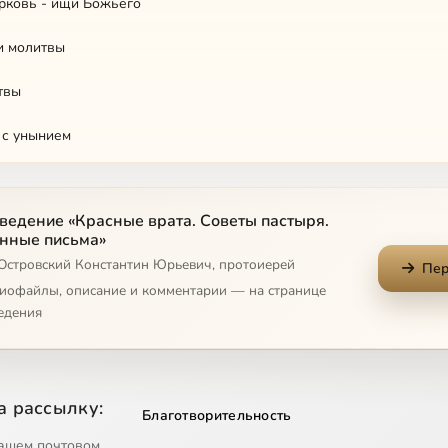
рковь - ищи Божьего
и молитвы
твы
 с унынием
- не религия запретов
ведение «Красные врата. Советы пастыря.
ай, что хочешь
нные письма»
 Островский Константин Юрьевич, протоиерей
е снимает с нас цепи
Пер
диофайлы, описание и комментарии — на странице
ен быть свободным
едения
р
рядности
а рассылку:
Благотворительность
ас, а не мы для обрядов
ашем почтовом