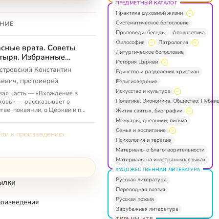
ПРЕДМЕТНЫЙ КАТАЛОГ
Практика духовной жизни
Систематическое богословие
НИЕ
Проповеди, беседы
Апологетика
Философия
Патрология
сные врата. Советы
Литургическое богословие
тыря. Избранные
История Церкви
ьма
стровский Константин
Единство и разделения христиан
евич, протоиерей
Религиоведение
Искусство и культура
ая часть — «Вхождение в
Политика. Экономика. Общество. Публи
овь» — рассказывает о
тве, покаянии, о Церкви и пр.;
Жития святых, биографии
ая часть — «Отец в
Мемуары, дневники, письма
енном доступе» —
Семья и воспитание
ти к произведению
авлена из пис...
Психология и терапия
Материалы о благотворительности
Материалы на иностранных языках
ХУДОЖЕСТВЕННАЯ ЛИТЕРАТУРА
Русская литература
ылки
Переводная поэзия
Русская поэзия
роизведения
Зарубежная литература
ФИЛЬМЫ И ТВ