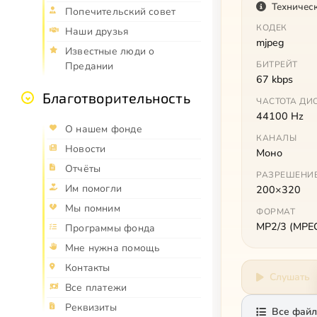
Техничес
Попечительский совет
КОДЕК
Наши друзья
mjpeg
Известные люди о
БИТРЕЙТ
Предании
67 kbps
Благотворительность
ЧАСТОТА ДИ
44100 Hz
О нашем фонде
КАНАЛЫ
Новости
Моно
Отчёты
РАЗРЕШЕНИ
Им помогли
200×320
Мы помним
ФОРМАТ
MP2/3 (MPEG 
Программы фонда
Мне нужна помощь
Контакты
Слушать
Все платежи
Реквизиты
Все файл