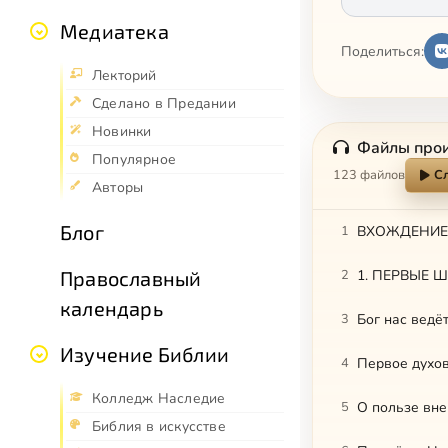
Медиатека
Поделиться:
Лекторий
Сделано в Предании
Новинки
Файлы про
Популярное
123 файлов
С
Авторы
Блог
1
ВХОЖДЕНИЕ 
2
1. ПЕРВЫЕ Ш
Православный
календарь
3
Бог нас ведё
Изучение Библии
4
Первое духо
Колледж Наследие
5
О пользе вн
Библия в искусстве