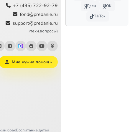
+7 (495) 722-92-79
Дзен
OK
1:28
fond@predanie.ru
TikTok
support@predanie.ru
1:22
(техн.вопросы)
3:01
2:30
Мне нужна помощь
1:13
2:32
1:33
1:38
1:55
1:24
кий брак
Воспитание детей