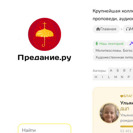
Крупнейшая колле
проповеди, аудио
Главная
М
Наш лекторий
Молитвословы. Богос
Предание.ру
Художественная лите
Авторы:
А
Б
В
Г
H
I
L
M
N
P
БЛА
Улья
ДЦП
Ульяне
рожден
реабил
52 401,