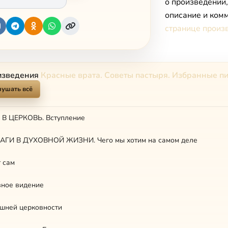
о произведении
описание и комм
странице произ
изведения
Красные врата. Советы пастыря. Избранные п
лушать всё
В ЦЕРКОВЬ. Вступление
АГИ В ДУХОВНОЙ ЖИЗНИ. Чего мы хотим на самом деле
т сам
вное видение
ешней церковности