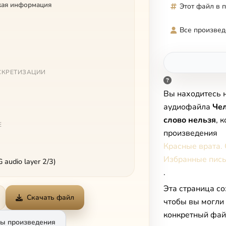
кая информация
Этот файл в 
Все произвед
СКРЕТИЗАЦИИ
Вы находитесь 
аудиофайла
Чел
слово нельзя
, 
Е
произведения
Красные врата.
Избранные пис
audio layer 2/3)
.
Эта страница со
Скачать файл
чтобы вы могли
конкретный фай
ы произведения