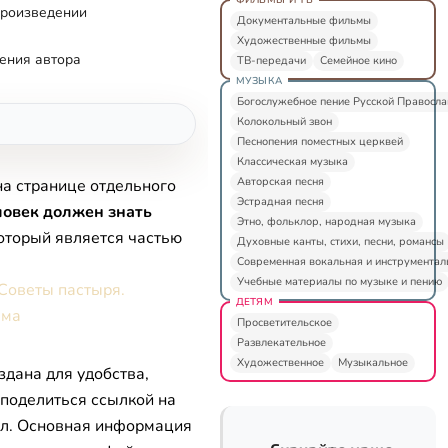
произведении
Документальные фильмы
Художественные фильмы
ения автора
ТВ-передачи
Семейное кино
МУЗЫКА
Богослужебное пение Русской Правосл
Колокольный звон
Песнопения поместных церквей
Классическая музыка
Авторская песня
на странице отдельного
Эстрадная песня
овек должен знать
Этно, фольклор, народная музыка
который является частью
Духовные канты, стихи, песни, романсы
Современная вокальная и инструментал
Учебные материалы по музыке и пению
 Советы пастыря.
ДЕТЯМ
ьма
Просветительское
Развлекательное
Художественное
Музыкальное
здана для удобства,
 поделиться ссылкой на
л. Основная информация