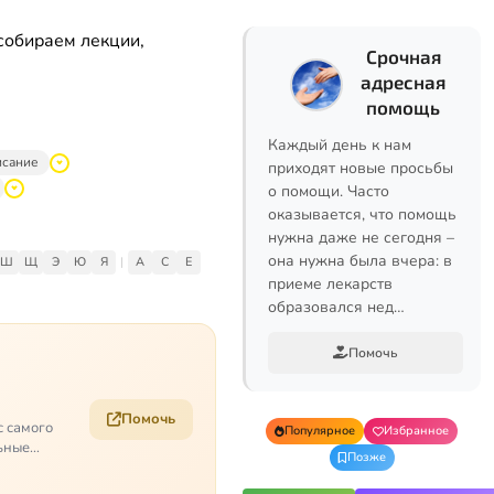
собираем лекции,
Срочная
адресная
помощь
Каждый день к нам
исание
приходят новые просьбы
о помощи. Часто
оказывается, что помощь
нужна даже не сегодня –
она нужна была вчера: в
Ш
Щ
Э
Ю
Я
|
A
C
E
приеме лекарств
образовался нед…
Помочь
Помочь
с самого
Популярное
Избранное
ьные
Позже