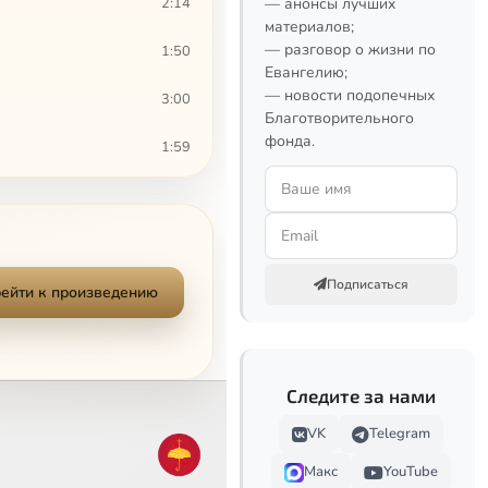
2:14
— анонсы лучших
материалов;
— разговор о жизни по
1:50
Евангелию;
— новости подопечных
3:00
Благотворительного
фонда.
1:59
1:21
1:22
Подписаться
2:20
ейти к произведению
1:26
2:21
Следите за нами
VK
Telegram
1:47
Макс
YouTube
1:15