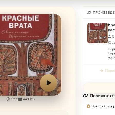
ПРОИЗВЕДЕ
Кра
пас
пис
О
Юрь
Перв
Церк
моли
втор
удал
Перей
сост
Полезные сс
0:55
449 КБ
Все файлы п