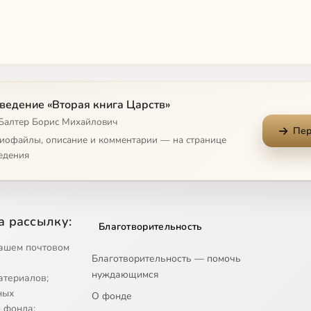
ведение «Вторая книга Царств»
 Балтер Борис Михайлович
Пер
диофайлы, описание и комментарии — на странице
едения
а рассылку:
Благотворительность
ашем почтовом
Благотворительность — помочь
нуждающимся
атериалов;
ных
О фонде
 фонда;