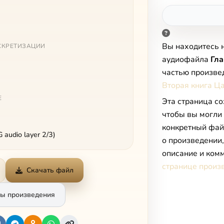
Вы находитесь 
СКРЕТИЗАЦИИ
аудиофайла
Гла
частью произве
Вторая книга Ц
Е
Эта страница со
чтобы вы могли
конкретный фай
audio layer 2/3)
о произведении
описание и комм
странице произ
Скачать файл
ы произведения