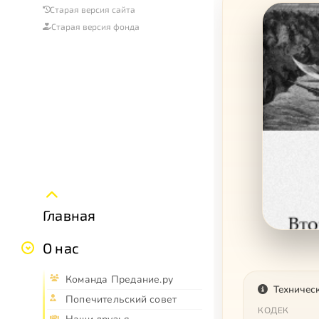
Старая версия сайта
Старая версия фонда
Главная
О нас
Команда Предание.ру
Техничес
Попечительский совет
КОДЕК