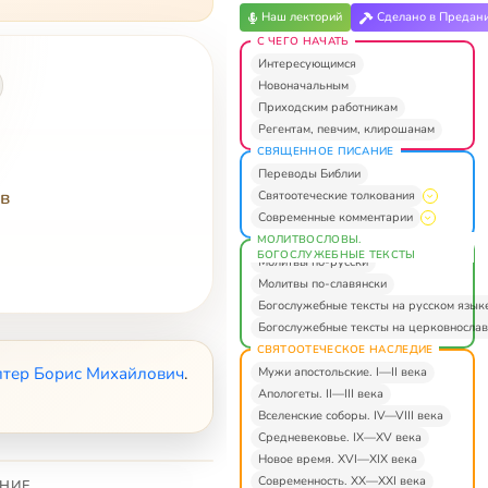
Наш лекторий
Сделано в Предан
С ЧЕГО НАЧАТЬ
Интересующимся
Новоначальным
Приходским работникам
Регентам, певчим, клирошанам
СВЯЩЕННОЕ ПИСАНИЕ
Переводы Библии
тв
Святоотеческие толкования
Современные комментарии
МОЛИТВОСЛОВЫ.
БОГОСЛУЖЕБНЫЕ ТЕКСТЫ
Молитвы по-русски
Молитвы по-славянски
Богослужебные тексты на русском язык
Богослужебные тексты на церковнослав
СВЯТООТЕЧЕСКОЕ НАСЛЕДИЕ
лтер Борис Михайлович
.
Мужи апостольские. I—II века
Апологеты. II—III века
Вселенские соборы. IV—VIII века
Средневековье. IX—XV века
Новое время. XVI—XIX века
Современность. XX—XXI века
НИЕ