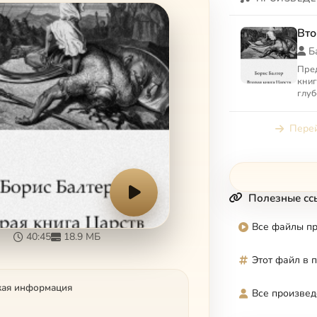
Вто
Б
Пред
книг
глуб
хри
Пис
Перей
авра
Полезные сс
Все файлы п
40:45
18.9 МБ
Этот файл в 
кая информация
Все произвед