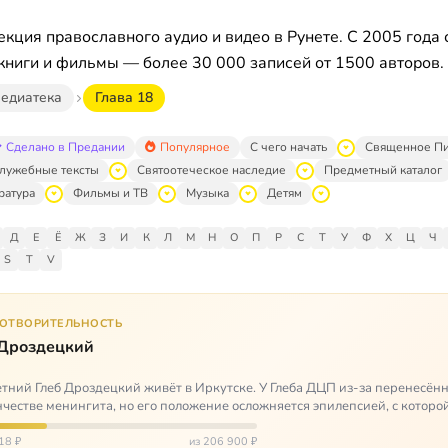
кция православного аудио и видео в Рунете. С 2005 года 
книги и фильмы — более 30 000 записей от 1500 авторов.
едиатека
Глава 18
Сделано в Предании
Популярное
С чего начать
Священное П
лужебные тексты
Святоотеческое наследие
Предметный каталог
ратура
Фильмы и ТВ
Музыка
Детям
Д
Е
Ё
Ж
З
И
К
Л
М
Н
О
П
Р
С
Т
У
Ф
Х
Ц
Ч
S
T
V
ГОТВОРИТЕЛЬНОСТЬ
 Дроздецкий
тний Глеб Дроздецкий живёт в Иркутске. У Глеба ДЦП из-за перенесённ
честве менингита, но его положение осложняется эпилепсией, с которо
 была невозмож…
18 ₽
из 206 900 ₽