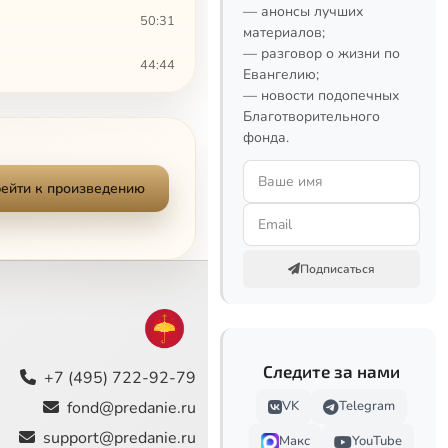
— анонсы лучших
50:31
материалов;
— разговор о жизни по
44:44
Евангелию;
— новости подопечных
42:17
Благотворительного
фонда.
19:47
ейти к произведению
50:31
57:33
Подписаться
41:45
41:34
Следите за нами
45:00
+7 (495) 722-92-79
fond@predanie.ru
VK
Telegram
40:55
support@predanie.ru
Макс
YouTube