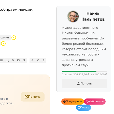
собираем лекции,
Наиль
Калыпетов
У двенадцатилетнего
Наиля большие, но
исание
решаемые проблемы. Он
болен редкой болезнью,
которая ставит перед ним
множество непростых
задача, угрожая в
Ш
Щ
Э
Ю
Я
|
A
C
E
противном случ…
Собрано 306 329,66 ₽
из 400 000 ₽
Помочь
Помочь
ого в
Популярное
Избранное
й долгое
Позже