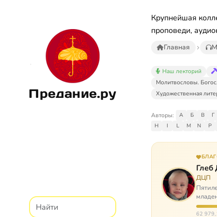
Крупнейшая колле
проповеди, аудио
Главная
М
Наш лекторий
Молитвословы. Богос
Предание.ру
Художественная лите
Авторы:
А
Б
В
Г
H
I
L
M
N
P
БЛА
Глеб
ДЦП
Пятиле
младен
время
62 979,