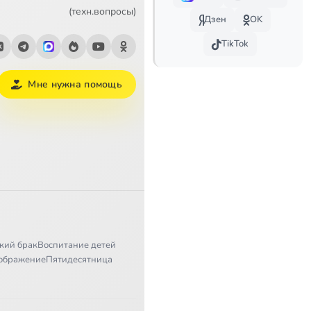
38:39
(техн.вопросы)
Дзен
OK
40:45
Сейчас
TikTok
49:46
Мне нужна помощь
43:15
47:15
43:03
46:36
51:09
кий брак
Воспитание детей
31:21
ображение
Пятидесятница