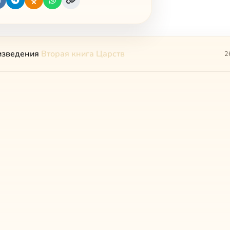
изведения
Вторая книга Царств
2