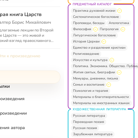
ПРЕДМЕТНЫЙ КАТАЛОГ
Практика духовной жизни
рая книга Царств
Систематическое богословие
алтер Борис Михайлович
Проповеди, беседы
Апологетика
Философия
Патрология
лагаемые лекции по Второй
е Царств — это живой и
Литургическое богословие
окий взгляд православного
История Церкви
стианина на Священное
Единство и разделения христиан
ание, принадлежащее двум
Религиоведение
ти к произведению
амичес...
Искусство и культура
Политика. Экономика. Общество. Публи
Жития святых, биографии
Мемуары, дневники, письма
Семья и воспитание
ылки
Психология и терапия
Материалы о благотворительности
роизведения
Материалы на иностранных языках
ХУДОЖЕСТВЕННАЯ ЛИТЕРАТУРА
произведении
Русская литература
Переводная поэзия
ения автора
Русская поэзия
Зарубежная литература