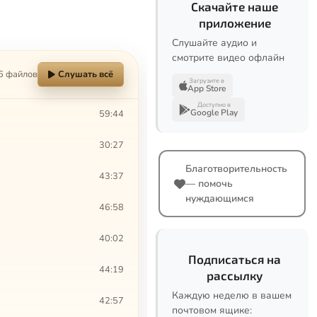
Скачайте наше
приложение
Слушайте аудио и
смотрите видео офлайн
6 файлов
Слушать всё
Загрузите в
App Store
Доступно в
Google Play
59:44
30:27
Благотворительность
43:37
— помочь
нуждающимся
46:58
40:02
Подписаться на
44:19
рассылку
Каждую неделю в вашем
42:57
почтовом ящике: