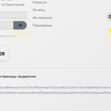
Новости
 по Евангелию.
Отчёты
Им помогли
Программы
ляются на
 страницы медиатеки
асха
Великий пост
Пост
Молитва
Литургия
Бог
Святость
О любви
Христианс
иблию
Зачем нужна религия
Покров Богородицы
Успение Богородицы
Пре