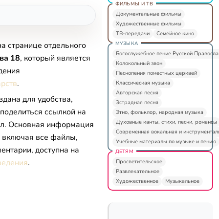
ФИЛЬМЫ И ТВ
Документальные фильмы
Художественные фильмы
ТВ-передачи
Семейное кино
МУЗЫКА
на странице отдельного
Богослужебное пение Русской Правосл
ва 18
, который является
Колокольный звон
дения
Песнопения поместных церквей
арств
.
Классическая музыка
Авторская песня
здана для удобства,
Эстрадная песня
 поделиться ссылкой на
Этно, фольклор, народная музыка
Духовные канты, стихи, песни, романсы
л. Основная информация
Современная вокальная и инструментал
, включая все файлы,
Учебные материалы по музыке и пению
ентарии, доступна на
ДЕТЯМ
ведения
.
Просветительское
Развлекательное
Художественное
Музыкальное