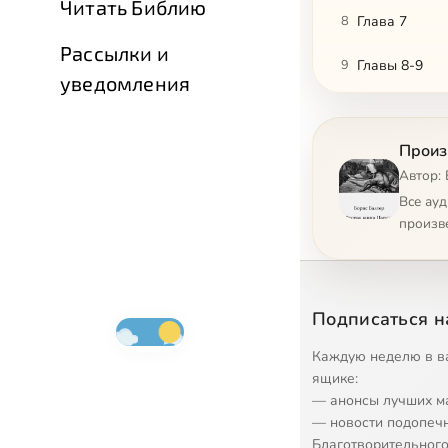
Читать Библию
8
Глава 7
Рассылки и
9
Главы 8-9
уведомления
10
Глава 10
Произ
11
Глава 11, 1
Автор:
12
Глава 11, 2
Все ау
произв
13
Глава 12
14
Глава 13
Подписаться н
15
Глава 14
Каждую неделю в в
16
Глава 15
ящике:
— анонсы лучших м
17
Глава 16
— новости подопеч
Благотворительного