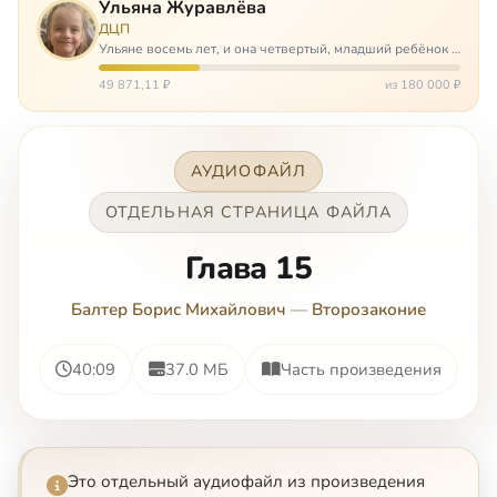
Ульяна Журавлёва
ДЦП
Ульяне восемь лет, и она четвертый, младший ребёнок в
многодетной семье. И с самого рождения Ульяну лечат.
Несколько операций, ежедневные процедуры,
49 871,11 ₽
из 180 000 ₽
длительные реабилитации и беско…
АУДИОФАЙЛ
ОТДЕЛЬНАЯ СТРАНИЦА ФАЙЛА
Глава 15
Балтер Борис Михайлович
—
Второзаконие
40:09
37.0 МБ
Часть произведения
Это отдельный аудиофайл из произведения