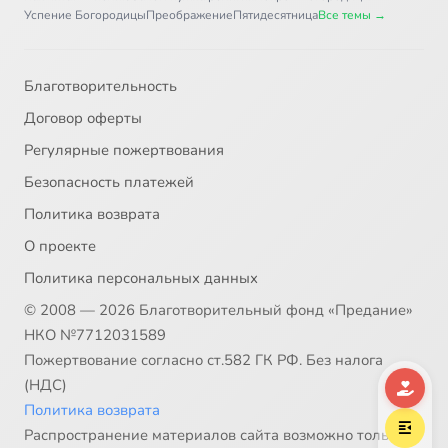
Глава 18
47:38
37
Успение Богородицы
Преображение
Пятидесятница
Все темы →
Глава 20
37:26
38
Благотворительность
Глава 21, стихи 1-9
41:42
39
Договор оферты
Глава 21, стихи 10-23
41:10
40
Регулярные пожертвования
Безопасность платежей
Глава 22
35:36
41
Политика возврата
Глава 23
39:05
42
О проекте
Политика персональных данных
Глава 24
40:07
43
© 2008 — 2026 Благотворительный фонд «Предание»
Глава 25
26:48
44
НКО №7712031589
Пожертвование согласно ст.582 ГК РФ. Без налога
Глава 26, стихи 1-14
37:32
45
(НДС)
Политика возврата
Глава 26, стихи 15-19
45:28
46
Распространение материалов сайта возможно только в