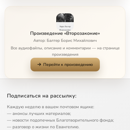
Глава 4, стихи 8-24
20:05
8
Глава 4, стихи 25-31
33:03
9
Произведение «Второзаконие»
Глава 4, стихи 32-49
35:12
10
Автор: Балтер Борис Михайлович
Все аудиофайлы, описание и комментарии — на странице
Глава 5, стихи 1-33
45:11
11
произведения
Перейти к произведению
Глава 5, стихи 1-11
37:59
12
Сейчас
Глава 5, стихи 12-21
42:18
13
Глава 6, стихи 1-10
32:15
14
Подписаться на рассылку:
Глава 6, стихи 10-19
44:56
15
Каждую неделю в вашем почтовом ящике:
— анонсы лучших материалов;
Глава 6, стихи 20-25
31:23
16
— новости подопечных Благотворительного фонда;
— разговор о жизни по Евангелию.