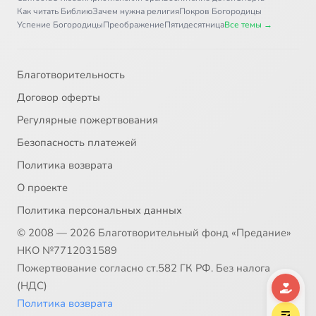
Как читать Библию
Зачем нужна религия
Покров Богородицы
Глава 18
47:38
37
Успение Богородицы
Преображение
Пятидесятница
Все темы →
Глава 20
37:26
38
Благотворительность
Глава 21, стихи 1-9
41:42
39
Договор оферты
Глава 21, стихи 10-23
41:10
40
Регулярные пожертвования
Безопасность платежей
Глава 22
35:36
41
Политика возврата
Глава 23
39:05
42
О проекте
Политика персональных данных
Глава 24
40:07
43
© 2008 — 2026 Благотворительный фонд «Предание»
Глава 25
26:48
44
НКО №7712031589
Пожертвование согласно ст.582 ГК РФ. Без налога
Глава 26, стихи 1-14
37:32
45
(НДС)
Политика возврата
Глава 26, стихи 15-19
45:28
46