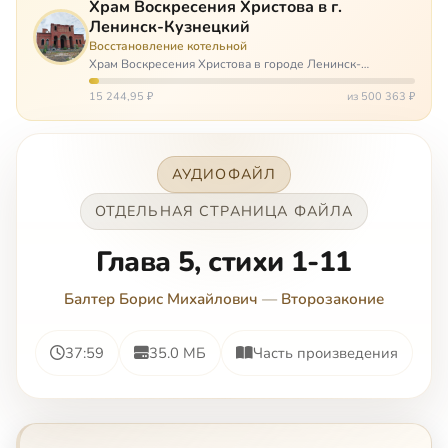
Храм Воскресения Христова в г.
Ленинск-Кузнецкий
Восстановление котельной
Храм Воскресения Христова в городе Ленинск-
Кузнецкий в Кемеровской области – совсем новый, он
открылся всего 20 назад. И сейчас храм может вообще
15 244,95 ₽
из 500 363 ₽
закрыться. Потому что это Сибирь,…
АУДИОФАЙЛ
ОТДЕЛЬНАЯ СТРАНИЦА ФАЙЛА
Глава 5, стихи 1-11
Балтер Борис Михайлович
—
Второзаконие
37:59
35.0 МБ
Часть произведения