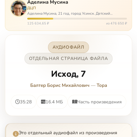
Аделина Мусина
ДЦП
Аделина Мусина, 21 год, город Усинск. Детский
церебральный паралич, передвигается на ходунках или
коляске. Аделине требуется помощь, чтобы ноги
125 634,65 ₽
из 476 650 ₽
окончательно не перестали слушаться…
АУДИОФАЙЛ
ОТДЕЛЬНАЯ СТРАНИЦА ФАЙЛА
Исход, 7
Балтер Борис Михайлович
—
Тора
35:28
16.4 МБ
Часть произведения
Это отдельный аудиофайл из произведения