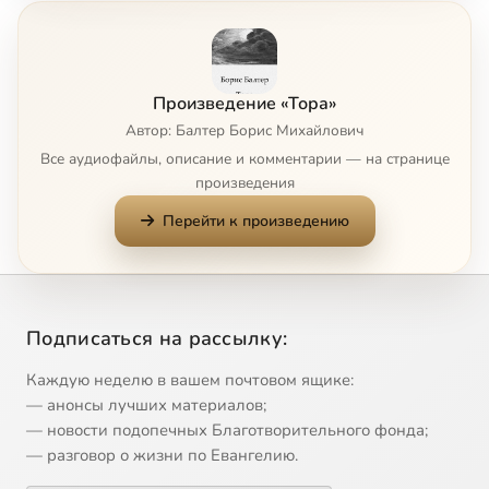
Бытие, 6
45:24
8
Бытие, 7
51:03
9
Произведение «Тора»
Бытие, 8
38:28
10
Автор: Балтер Борис Михайлович
Все аудиофайлы, описание и комментарии — на странице
Исход, 1
46:45
11
произведения
Перейти к произведению
Исход, 2
44:47
12
Исход, 3
33:38
13
Исход, 4
28:24
14
Подписаться на рассылку:
Исход, 5
44:46
15
Каждую неделю в вашем почтовом ящике:
— анонсы лучших материалов;
Исход, 6
40:14
16
— новости подопечных Благотворительного фонда;
— разговор о жизни по Евангелию.
Исход, 7
35:28
17
Сейчас