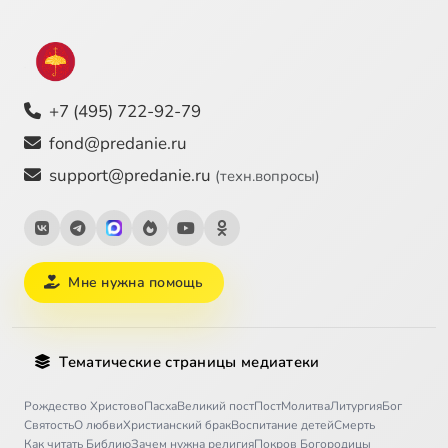
+7 (495) 722-92-79
fond@predanie.ru
support@predanie.ru
(техн.вопросы)
Мне нужна помощь
Тематические страницы медиатеки
Рождество Христово
Пасха
Великий пост
Пост
Молитва
Литургия
Бог
Святость
О любви
Христианский брак
Воспитание детей
Смерть
Как читать Библию
Зачем нужна религия
Покров Богородицы