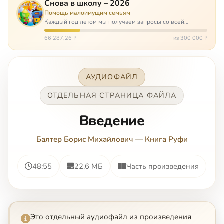
Снова в школу – 2026
Помощь малоимущим семьям
Каждый год летом мы получаем запросы со всей
России: помогите собраться в школу. Семьи с больными
детьми или родителями, семьи без пап или мам,
66 287,26 ₽
из 300 000 ₽
многодетные. Для многих из них покуп…
АУДИОФАЙЛ
ОТДЕЛЬНАЯ СТРАНИЦА ФАЙЛА
Введение
Балтер Борис Михайлович
—
Книга Руфи
48:55
22.6 МБ
Часть произведения
Это отдельный аудиофайл из произведения