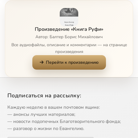
Глава 4, 1
54:19
8
Глава 4, 2
46:24
9
Произведение «Книга Руфи»
Обзор
47:36
10
Автор: Балтер Борис Михайлович
Все аудиофайлы, описание и комментарии — на странице
произведения
Перейти к произведению
Подписаться на рассылку:
Каждую неделю в вашем почтовом ящике:
— анонсы лучших материалов;
— новости подопечных Благотворительного фонда;
— разговор о жизни по Евангелию.