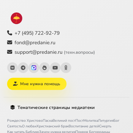
+7 (495) 722-92-79
fond@predanie.ru
support@predanie.ru
(техн.вопросы)
Мне нужна помощь
Тематические страницы медиатеки
Рождество Христово
Пасха
Великий пост
Пост
Молитва
Литургия
Бог
Святость
О любви
Христианский брак
Воспитание детей
Смерть
Как читать Библию
Зачем нужна религия
Покров Богородицы