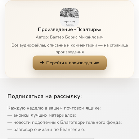
Псалом 8
41:31
8
Псалом 9
47:32
9
Произведение «Псалтирь»
Псалом 10
44:50
10
Автор: Балтер Борис Михайлович
Все аудиофайлы, описание и комментарии — на странице
Псалом 11
50:04
11
произведения
Перейти к произведению
Псалом 12
43:48
12
Псалом 13
44:09
13
Псалом 14
45:15
14
Подписаться на рассылку:
Псалом 15
47:02
15
Каждую неделю в вашем почтовом ящике:
— анонсы лучших материалов;
Псалом 16
43:48
16
— новости подопечных Благотворительного фонда;
— разговор о жизни по Евангелию.
Псалом 17
47:44
17