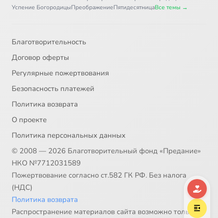
Псалом 37
45:38
37
Успение Богородицы
Преображение
Пятидесятница
Все темы →
Псалом 38
40:26
38
Благотворительность
Псалом 39
36:27
39
Договор оферты
Псалом 40
44:59
40
Регулярные пожертвования
Безопасность платежей
Псалом 41
46:41
41
Политика возврата
Псалом 42-43
27:58
42
О проекте
Политика персональных данных
Псалом 44
46:15
43
© 2008 — 2026 Благотворительный фонд «Предание»
Псалом 45
41:16
44
НКО №7712031589
Пожертвование согласно ст.582 ГК РФ. Без налога
Псалом 46
45:58
45
(НДС)
Политика возврата
Псалом 47
44:55
46
Распространение материалов сайта возможно только в