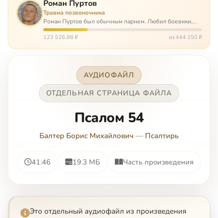
Роман Пуртов
Травма позвоночника
Роман Пуртов был обычным парнем. Любил боевики,
хорошие автомобили, был не дурак поиграть в комп,
любил жену и обожал дочь. А потом, будучи
123 526,88 ₽
из 444 150 ₽
пассажиром, разбился в автоаварии и тепе…
АУДИОФАЙЛ
ОТДЕЛЬНАЯ СТРАНИЦА ФАЙЛА
Псалом 54
Балтер Борис Михайлович
—
Псалтирь
41:46
19.3 МБ
Часть произведения
Это отдельный аудиофайл из произведения