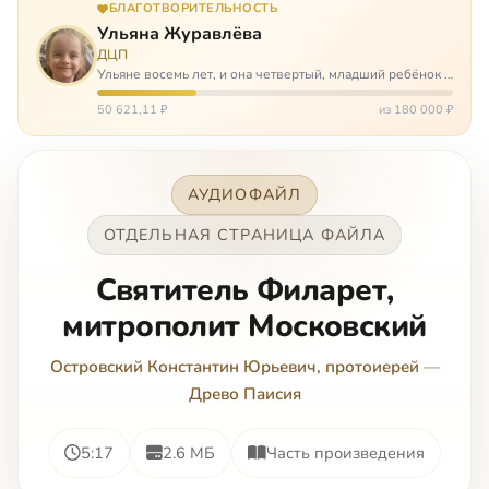
БЛАГОТВОРИТЕЛЬНОСТЬ
Ульяна Журавлёва
ДЦП
Ульяне восемь лет, и она четвертый, младший ребёнок в
многодетной семье. И с самого рождения Ульяну лечат.
Несколько операций, ежедневные процедуры,
50 621,11 ₽
из 180 000 ₽
длительные реабилитации и беско…
АУДИОФАЙЛ
ОТДЕЛЬНАЯ СТРАНИЦА ФАЙЛА
Святитель Филарет,
митрополит Московский
Островский Константин Юрьевич, протоиерей
—
Древо Паисия
5:17
2.6 МБ
Часть произведения