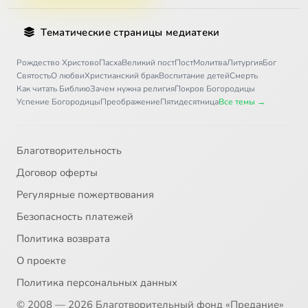
Тематические страницы медиатеки
Рождество Христово
Пасха
Великий пост
Пост
Молитва
Литургия
Бог
Святость
О любви
Христианский брак
Воспитание детей
Смерть
Как читать Библию
Зачем нужна религия
Покров Богородицы
Успение Богородицы
Преображение
Пятидесятница
Все темы →
Благотворительность
Договор оферты
Регулярные пожертвования
Безопасность платежей
Политика возврата
О проекте
Политика персональных данных
© 2008 — 2026 Благотворительный фонд «Предание»