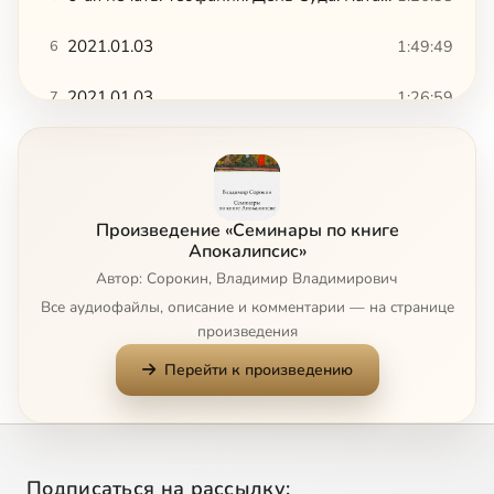
2021.01.03
1:49:49
6
2021.01.03
1:26:59
7
2021.01.03
1:13:50
8
2021.01.03
1:08:26
9
Произведение «Семинары по книге
2021.01.04
1:44:28
10
Апокалипсис»
Сейчас
Автор: Сорокин, Владимир Владимирович
2021.01.04
1:38:48
11
Все аудиофайлы, описание и комментарии — на странице
произведения
2021.01.04
59:17
12
Перейти к произведению
Подписаться на рассылку: