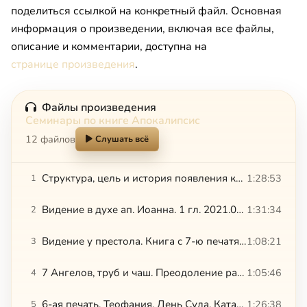
поделиться ссылкой на конкретный файл. Основная
информация о произведении, включая все файлы,
описание и комментарии, доступна на
странице произведения
.
Файлы произведения
Семинары по книге Апокалипсис
12 файлов
Слушать всё
Структура, цель и история появления книги и ее связь с В. З. пророческой традицией. 2021.01.02.
1:28:53
1
Видение в духе ап. Иоанна. 1 гл. 2021.01.02
1:31:34
2
Видение у престола. Книга с 7-ю печатями. 5-10 гл. 2021.01.02
1:08:21
3
7 Ангелов, труб и чаш. Преодоление разрыва Божией реальности. Кадильница с фимиамом. Шеол и бездна. 5-10 гл. 2021.01.02
1:05:46
4
6-ая печать. Теофания. День Суда. Катастрофы. 1-ое воскресение. Выход из шеола. Граница Царства и внешняя тьма. 6 гл. 2021.01.03
1:26:38
5