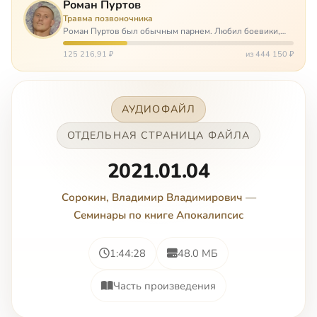
Роман Пуртов
Травма позвоночника
Роман Пуртов был обычным парнем. Любил боевики,
хорошие автомобили, был не дурак поиграть в комп,
любил жену и обожал дочь. А потом, будучи
125 216,91 ₽
из 444 150 ₽
пассажиром, разбился в автоаварии и тепе…
АУДИОФАЙЛ
ОТДЕЛЬНАЯ СТРАНИЦА ФАЙЛА
2021.01.04
Сорокин, Владимир Владимирович
—
Семинары по книге Апокалипсис
1:44:28
48.0 МБ
Часть произведения