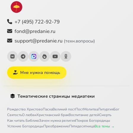
+7 (495) 722-92-79
fond@predanie.ru
support@predanie.ru
(техн.вопросы)
Мне нужна помощь
Тематические страницы медиатеки
Рождество Христово
Пасха
Великий пост
Пост
Молитва
Литургия
Бог
Святость
О любви
Христианский брак
Воспитание детей
Смерть
Как читать Библию
Зачем нужна религия
Покров Богородицы
Успение Богородицы
Преображение
Пятидесятница
Все темы →