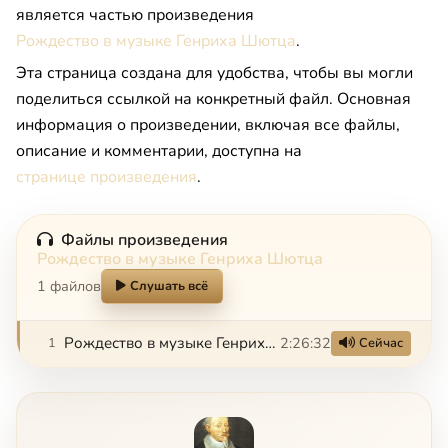
является частью произведения
Рождество в музыке Генриха Шютца
.
Эта страница создана для удобства, чтобы вы могли
поделиться ссылкой на конкретный файл. Основная
информация о произведении, включая все файлы,
описание и комментарии, доступна на
странице произведения
.
Файлы произведения
Рождество в музыке Генриха Шютца
1 файлов
Слушать всё
Рождество в музыке Генриха Шютца
2:26:32
1
Сейчас