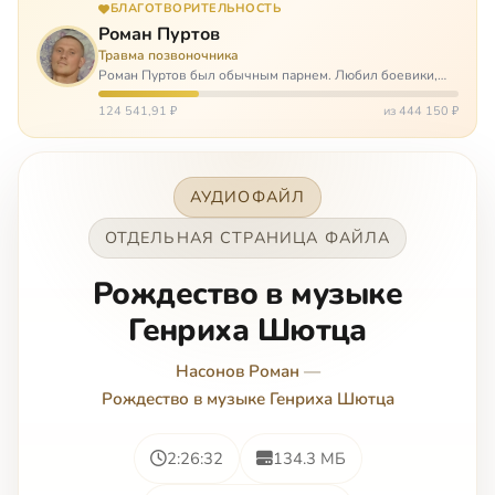
БЛАГОТВОРИТЕЛЬНОСТЬ
Роман Пуртов
Травма позвоночника
Роман Пуртов был обычным парнем. Любил боевики,
хорошие автомобили, был не дурак поиграть в комп,
любил жену и обожал дочь. А потом, будучи
124 541,91 ₽
из 444 150 ₽
пассажиром, разбился в автоаварии и тепе…
АУДИОФАЙЛ
ОТДЕЛЬНАЯ СТРАНИЦА ФАЙЛА
Рождество в музыке
Генриха Шютца
Насонов Роман
—
Рождество в музыке Генриха Шютца
2:26:32
134.3 МБ