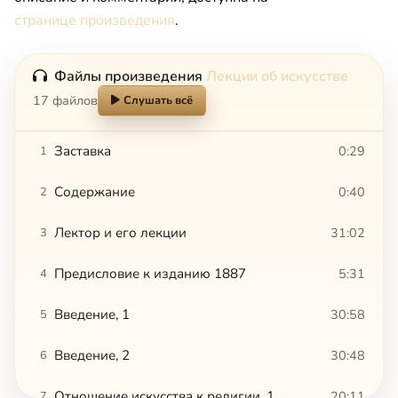
странице произведения
.
Файлы произведения
Лекции об искусстве
17 файлов
Слушать всё
Заставка
0:29
1
Содержание
0:40
2
Лектор и его лекции
31:02
3
Предисловие к изданию 1887
5:31
4
Введение, 1
30:58
5
Введение, 2
30:48
6
Отношение искусства к религии, 1
20:11
7