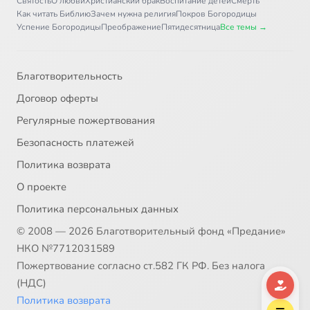
Святость
О любви
Христианский брак
Воспитание детей
Смерть
Как читать Библию
Зачем нужна религия
Покров Богородицы
Успение Богородицы
Преображение
Пятидесятница
Все темы →
Благотворительность
Договор оферты
Регулярные пожертвования
Безопасность платежей
Политика возврата
О проекте
Политика персональных данных
© 2008 — 2026 Благотворительный фонд «Предание»
НКО №7712031589
Пожертвование согласно ст.582 ГК РФ. Без налога
(НДС)
Политика возврата