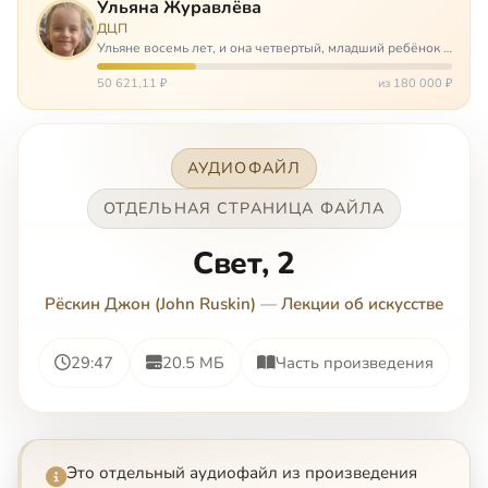
Ульяна Журавлёва
ДЦП
Ульяне восемь лет, и она четвертый, младший ребёнок в
многодетной семье. И с самого рождения Ульяну лечат.
Несколько операций, ежедневные процедуры,
50 621,11 ₽
из 180 000 ₽
длительные реабилитации и беско…
АУДИОФАЙЛ
ОТДЕЛЬНАЯ СТРАНИЦА ФАЙЛА
Свет, 2
Рёскин Джон (John Ruskin)
—
Лекции об искусстве
29:47
20.5 МБ
Часть произведения
Это отдельный аудиофайл из произведения