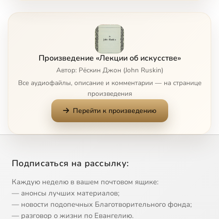
Отношение искусства к религии, 2
21:33
8
Отношение искусства к нравстенности, 1
27:11
9
Произведение «Лекции об искусстве»
Отношение искусства к нравстенности, 2
27:00
10
Автор: Рёскин Джон (John Ruskin)
Все аудиофайлы, описание и комментарии — на странице
Отношение искусства к пользе, 1
27:07
11
произведения
Перейти к произведению
Отношение искусства к пользе, 2
28:26
12
Линия, 1
23:13
13
Линия, 2
19:10
14
Подписаться на рассылку:
Свет, 1
29:41
15
Каждую неделю в вашем почтовом ящике:
— анонсы лучших материалов;
Свет, 2
29:47
16
Сейчас
— новости подопечных Благотворительного фонда;
— разговор о жизни по Евангелию.