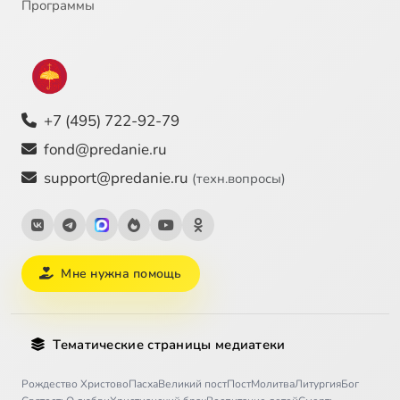
Программы
+7 (495) 722-92-79
fond@predanie.ru
support@predanie.ru
(техн.вопросы)
Мне нужна помощь
Тематические страницы медиатеки
Рождество Христово
Пасха
Великий пост
Пост
Молитва
Литургия
Бог