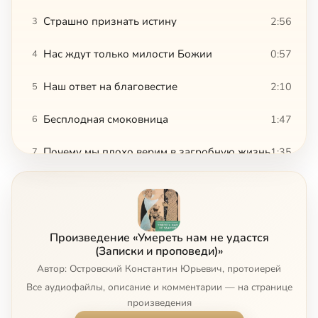
Страшно признать истину
2:56
3
Нас ждут только милости Божии
0:57
4
Наш ответ на благовестие
2:10
5
Бесплодная смоковница
1:47
6
Почему мы плохо верим в загробную жизнь
1:35
7
Просим знамений и ищем премудрости
1:11
8
Уподобляемся бесам
0:56
9
Произведение «Умереть нам не удастся
Кана Галилейская
4:32
10
(Записки и проповеди)»
Автор: Островский Константин Юрьевич, протоиерей
Усопшие нуждаются в помощи
1:49
11
Все аудиофайлы, описание и комментарии — на странице
произведения
Справа и слева на мытарствах
0:26
12