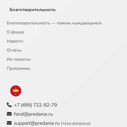
Ты ни холоден, ни горяч
1:12
22
Благотворительность
Этот нашего рода
1:00
23
Благотворительность — помочь нуждающимся
Царское достоинство
1:27
24
О фонде
Новости
Оставь, чтобы обрести
1:44
25
Отчёты
Воздаяние больше потери
1:12
26
Им помогли
Соработники Божии или слепые орудия
1:12
27
Программы
О ТОМ, ЧТО ВРЕМЕНИ СКОРО НЕ БУДЕТ. До вечности три этажа
1:30
28
Страшный Суд – через пять минут
1:52
29
+7 (495) 722-92-79
Главное о будущем известно - будет Страшный Суд
1:23
30
fond@predanie.ru
Нас губит пренебрежение вечностью
0:55
31
support@predanie.ru
(техн.вопросы)