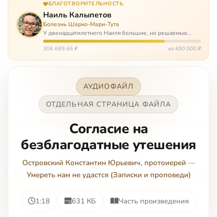
БЛАГОТВОРИТЕЛЬНОСТЬ
Наиль Калыпетов
Болезнь Шарко-Мари-Тута
У двенадцатилетнего Наиля большие, но решаемые
проблемы. Он болен редкой болезнью, которая ставит
перед ним множество непростых задача, угрожая в
306 689,66 ₽
из 400 000 ₽
противном случае парализацией и да…
АУДИОФАЙЛ
ОТДЕЛЬНАЯ СТРАНИЦА ФАЙЛА
Согласие на
безблагодатные утешения
Островский Константин Юрьевич, протоиерей
—
Умереть нам не удастся (Записки и проповеди)
1:18
631 КБ
Часть произведения