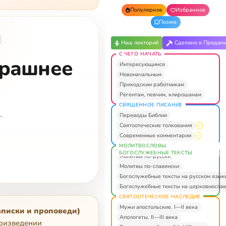
Популярное
Избранное
Позже
Наш лекторий
Сделано в Предан
С ЧЕГО НАЧАТЬ
трашнее
Интересующимся
Новоначальным
Приходским работникам
Регентам, певчим, клирошанам
СВЯЩЕННОЕ ПИСАНИЕ
—
Переводы Библии
Святоотеческие толкования
Современные комментарии
МОЛИТВОСЛОВЫ.
БОГОСЛУЖЕБНЫЕ ТЕКСТЫ
Молитвы по-русски
Молитвы по-славянски
Богослужебные тексты на русском язык
Богослужебные тексты на церковнослав
СВЯТООТЕЧЕСКОЕ НАСЛЕДИЕ
Мужи апостольские. I—II века
аписки и проповеди)
Апологеты. II—III века
роизведении