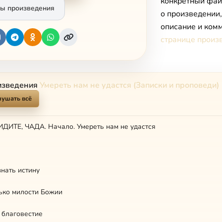
конкретный фай
ы произведения
о произведении
описание и комм
странице произ
изведения
Умереть нам не удастся (Записки и проповеди)
лушать всё
ДИТЕ, ЧАДА. Начало. Умереть нам не удастся
нать истину
ько милости Божии
 благовестие