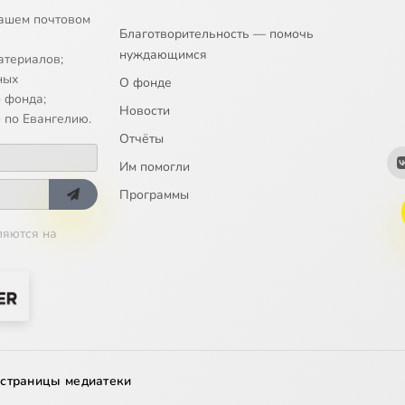
ь в простоте
ашем почтовом
Благотворительность — помочь
нуждающимся
даны заповеди
атериалов;
ных
О фонде
 в новые мехи
 фонда;
Новости
 по Евангелию.
ку – домашние его
Отчёты
Им помогли
на Бога
Программы
ятые
ляются на
н, ни горяч
рода
оинство
ы обрести
 страницы медиатеки