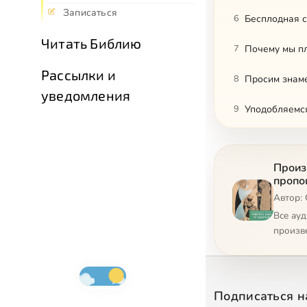
Записаться
6
Бесплодная 
Читать Библию
7
Почему мы пл
Рассылки и
8
Просим знам
уведомления
9
Уподобляемс
10
Кана Галилей
Произ
11
Усопшие нуж
пропо
Автор:
12
Справа и сле
Все ау
13
В аду утешен
произв
14
Споры на Ст
15
Преображени
Подписаться н