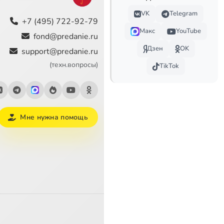
1:34
VK
Telegram
+7 (495) 722-92-79
Макс
YouTube
1:14
fond@predanie.ru
Дзен
OK
support@predanie.ru
0:59
(техн.вопросы)
TikTok
3:25
3:09
Мне нужна помощь
2:43
1:12
1:00
1:27
1:44