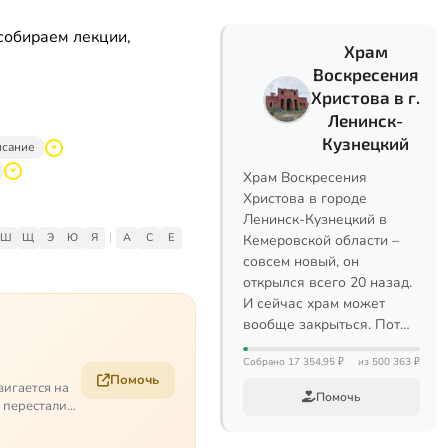
собираем лекции,
Храм
Воскресения
Христова в г.
Ленинск-
Кузнецкий
исание
Храм Воскресения
Христова в городе
Ленинск-Кузнецкий в
Ш
Щ
Э
Ю
Я
|
A
C
E
Кемеровской области –
совсем новый, он
открылся всего 20 назад.
И сейчас храм может
вообще закрыться. Пот…
Собрано 17 354,95 ₽
из 500 363 ₽
Помочь
вигается на
Помочь
е перестали