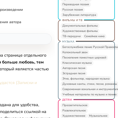
Переводная поэзия
произведении
Русская поэзия
Зарубежная литература
ФИЛЬМЫ И ТВ
ения автора
Документальные фильмы
Художественные фильмы
ТВ-передачи
Семейное кино
МУЗЫКА
Богослужебное пение Русской Правосл
Колокольный звон
на странице отдельного
Песнопения поместных церквей
 больше любовь, тем
Классическая музыка
Авторская песня
который является частью
Эстрадная песня
Этно, фольклор, народная музыка
удастся (Записки и
Духовные канты, стихи, песни, романсы
Современная вокальная и инструментал
Учебные материалы по музыке и пению
ДЕТЯМ
здана для удобства,
Просветительское
Развлекательное
 поделиться ссылкой на
Художественное
Музыкальное