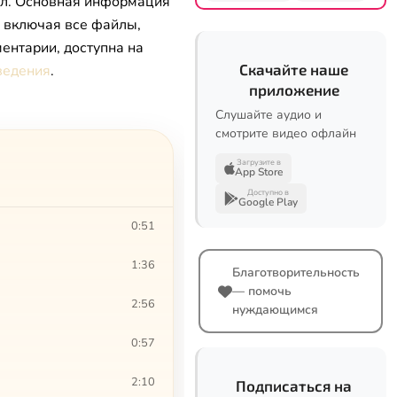
л. Основная информация
, включая все файлы,
ентарии, доступна на
Скачайте наше
ведения
.
приложение
Слушайте аудио и
смотрите видео офлайн
Загрузите в
App Store
Доступно в
Google Play
0:51
1:36
Благотворительность
— помочь
2:56
нуждающимся
0:57
2:10
Подписаться на