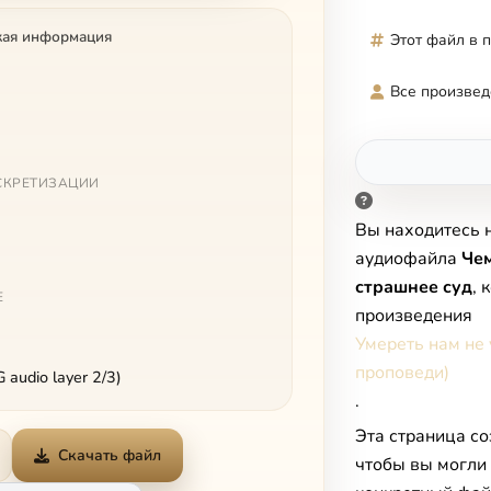
кая информация
Этот файл в 
Все произвед
СКРЕТИЗАЦИИ
Вы находитесь 
аудиофайла
Чем
страшнее суд
, 
Е
произведения
Умереть нам не 
проповеди)
audio layer 2/3)
.
Эта страница со
Скачать файл
чтобы вы могли