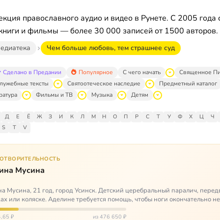
кция православного аудио и видео в Рунете. С 2005 года 
книги и фильмы — более 30 000 записей от 1500 авторов.
едиатека
Чем больше любовь, тем страшнее суд
Сделано в Предании
Популярное
С чего начать
Священное П
лужебные тексты
Святоотеческое наследие
Предметный каталог
ратура
Фильмы и ТВ
Музыка
Детям
Д
Е
Ё
Ж
З
И
К
Л
М
Н
О
П
Р
С
Т
У
Ф
Х
Ц
Ч
S
T
V
ГОТВОРИТЕЛЬНОСТЬ
ина Мусина
а Мусина, 21 год, город Усинск. Детский церебральный паралич, перед
ах или коляске. Аделине требуется помощь, чтобы ноги окончательно н
ться…
,65 ₽
из 476 650 ₽