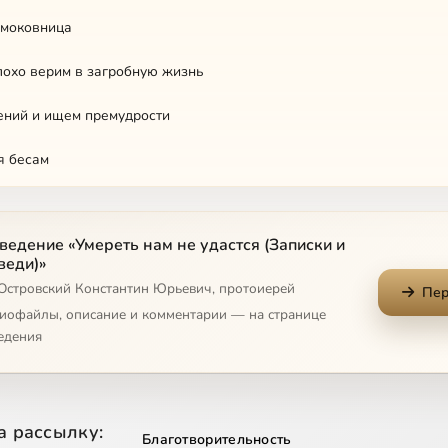
смоковница
охо верим в загробную жизнь
ений и ищем премудрости
я бесам
ская
ведение «Умереть нам не удастся (Записки и
даются в помощи
веди)»
 Островский Константин Юрьевич, протоиерей
ва на мытарствах
Пер
диофайлы, описание и комментарии — на странице
ия нет
едения
рашном Суде
е Христово и наше
а рассылку:
Благотворительность