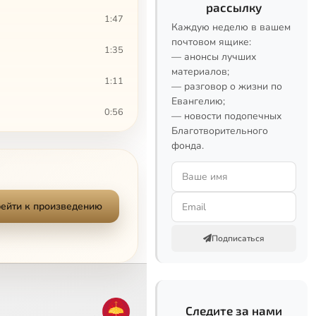
рассылку
1:47
Каждую неделю в вашем
почтовом ящике:
1:35
— анонсы лучших
материалов;
1:11
— разговор о жизни по
Евангелию;
0:56
— новости подопечных
Благотворительного
4:32
фонда.
1:49
0:26
ейти к произведению
0:41
Подписаться
0:46
0:31
Следите за нами