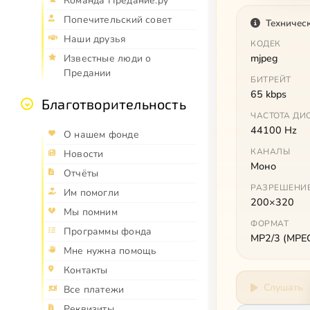
Команда Предание.ру
Попечительский совет
Техничес
Наши друзья
КОДЕК
mjpeg
Известные люди о
Предании
БИТРЕЙТ
65 kbps
Благотворительность
ЧАСТОТА ДИ
44100 Hz
О нашем фонде
КАНАЛЫ
Новости
Моно
Отчёты
РАЗРЕШЕНИ
Им помогли
200×320
Мы помним
ФОРМАТ
Программы фонда
MP2/3 (MPEG 
Мне нужна помощь
Контакты
Слушать
Все платежи
Реквизиты