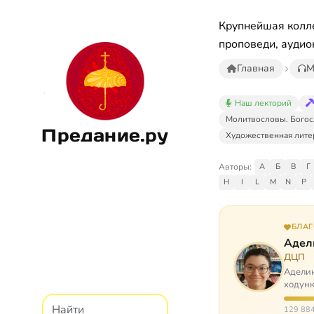
Крупнейшая колле
проповеди, аудио
Главная
М
Наш лекторий
Молитвословы. Богос
Предание.ру
Художественная лите
Авторы:
А
Б
В
Г
H
I
L
M
N
P
БЛА
Адел
ДЦП
Аделин
ходунк
слуша
129 884