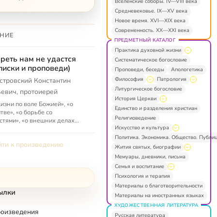
Вселенские соборы. IV—VIII века
Средневековье. IX—XV века
Новое время. XVI—XIX века
Современность. XX—XXI века
НИЕ
ПРЕДМЕТНЫЙ КАТАЛОГ
Практика духовной жизни
реть нам не удастся
Систематическое богословие
писки и проповеди)
Проповеди, беседы
Апологетика
Философия
Патрология
стровский Константин
Литургическое богословие
евич, протоиерей
История Церкви
изни по воле Божией», «о
Единство и разделения христиан
тве», «о борьбе со
Религиоведение
стями», «о внешних делах
Искусство и культура
 внутренней жизни», «о том,
ы прощать и не судить
Политика. Экономика. Общество. Публи
ти к произведению
них», «...
Жития святых, биографии
Мемуары, дневники, письма
Семья и воспитание
Психология и терапия
Материалы о благотворительности
ылки
Материалы на иностранных языках
ХУДОЖЕСТВЕННАЯ ЛИТЕРАТУРА
роизведения
Русская литература