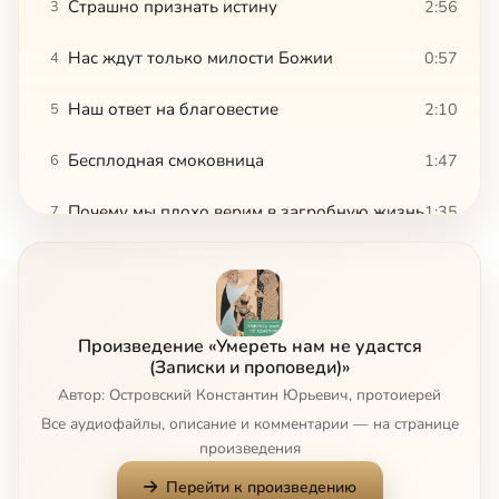
Страшно признать истину
2:56
3
Нас ждут только милости Божии
0:57
4
Наш ответ на благовестие
2:10
5
Бесплодная смоковница
1:47
6
Почему мы плохо верим в загробную жизнь
1:35
7
Просим знамений и ищем премудрости
1:11
8
Уподобляемся бесам
0:56
9
Произведение «Умереть нам не удастся
Кана Галилейская
4:32
10
(Записки и проповеди)»
Автор: Островский Константин Юрьевич, протоиерей
Усопшие нуждаются в помощи
1:49
11
Все аудиофайлы, описание и комментарии — на странице
произведения
Справа и слева на мытарствах
0:26
12
Перейти к произведению