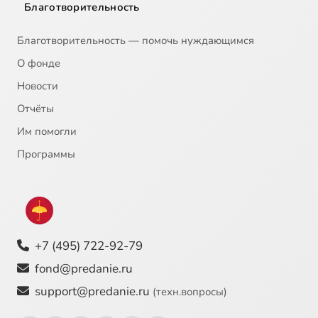
Благотворительность
Этот нашего рода
1:00
23
Благотворительность — помочь нуждающимся
Царское достоинство
1:27
24
О фонде
Новости
Оставь, чтобы обрести
1:44
25
Отчёты
Воздаяние больше потери
1:12
26
Им помогли
Соработники Божии или слепые орудия
1:12
27
Программы
О ТОМ, ЧТО ВРЕМЕНИ СКОРО НЕ БУДЕТ. До вечности три этажа
1:30
28
Страшный Суд – через пять минут
1:52
29
+7 (495) 722-92-79
Главное о будущем известно - будет Страшный Суд
1:23
30
fond@predanie.ru
Нас губит пренебрежение вечностью
0:55
31
support@predanie.ru
(техн.вопросы)
Если вечности нет, временное бессмысленно
0:37
32