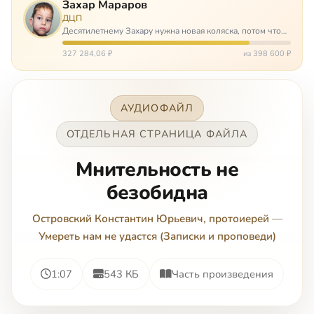
Захар Мараров
ДЦП
Десятилетнему Захару нужна новая коляска, потом что
старая сломалась. А без коляски он не сможет не только
просто выходить из дома, но и продолжать лечение в
327 284,06 ₽
из 398 600 ₽
реабилитационных центр…
АУДИОФАЙЛ
ОТДЕЛЬНАЯ СТРАНИЦА ФАЙЛА
Мнительность не
безобидна
Островский Константин Юрьевич, протоиерей
—
Умереть нам не удастся (Записки и проповеди)
1:07
543 КБ
Часть произведения