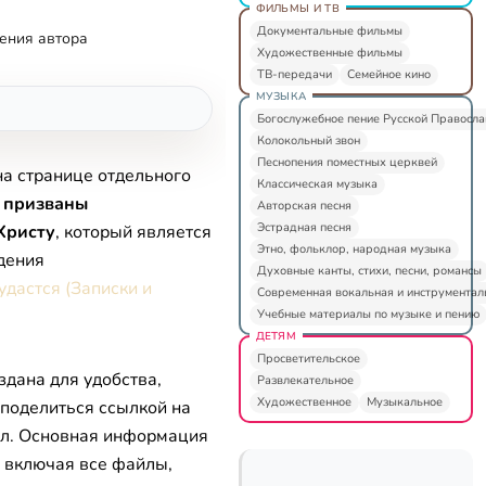
ФИЛЬМЫ И ТВ
Документальные фильмы
ения автора
Художественные фильмы
ТВ-передачи
Семейное кино
МУЗЫКА
Богослужебное пение Русской Правосл
Колокольный звон
Песнопения поместных церквей
на странице отдельного
Классическая музыка
 призваны
Авторская песня
Эстрадная песня
Христу
, который является
Этно, фольклор, народная музыка
дения
Духовные канты, стихи, песни, романсы
удастся (Записки и
Современная вокальная и инструментал
Учебные материалы по музыке и пению
ДЕТЯМ
Просветительское
здана для удобства,
Развлекательное
Художественное
Музыкальное
 поделиться ссылкой на
л. Основная информация
, включая все файлы,