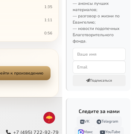
— анонсы лучших
1:35
материалов;
— разговор о жизни по
1:11
Евангелию;
— новости подопечных
0:56
Благотворительного
фонда.
4:32
1:49
0:26
ейти к произведению
Подписаться
0:41
0:46
Следите за нами
0:31
VK
Telegram
1:34
+7 (495) 722-92-79
Макс
YouTube