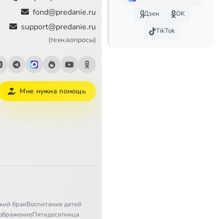
1:14
fond@predanie.ru
Дзен
OK
support@predanie.ru
0:59
TikTok
(техн.вопросы)
3:25
3:09
Мне нужна помощь
2:43
1:12
1:00
1:27
1:44
1:12
кий брак
Воспитание детей
ображение
Пятидесятница