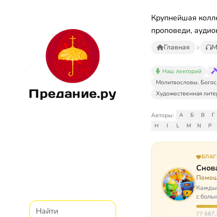
Крупнейшая колле
проповеди, аудио
Главная
М
Наш лекторий
Молитвословы. Богос
Предание.ру
Художественная лите
Авторы:
А
Б
В
Г
H
I
L
M
N
P
БЛА
Снова
Помощ
Каждый
с боль
них п
77 687,