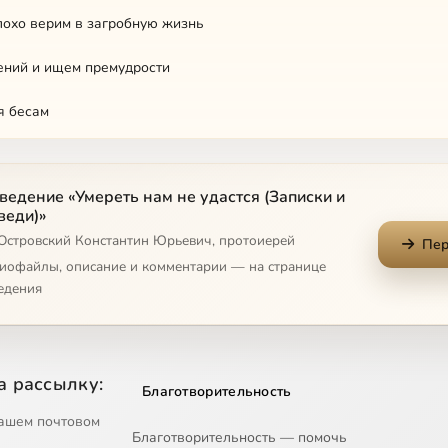
охо верим в загробную жизнь
ений и ищем премудрости
я бесам
ская
ведение «Умереть нам не удастся (Записки и
даются в помощи
веди)»
 Островский Константин Юрьевич, протоиерей
ва на мытарствах
Пер
диофайлы, описание и комментарии — на странице
ия нет
едения
рашном Суде
е Христово и наше
а рассылку:
Благотворительность
ь в простоте
ашем почтовом
Благотворительность — помочь