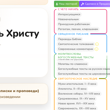
Наш лекторий
Сделано в Предан
С ЧЕГО НАЧАТЬ
Интересующимся
Новоначальным
Приходским работникам
ь Христу
Регентам, певчим, клирошанам
СВЯЩЕННОЕ ПИСАНИЕ
Переводы Библии
—
Святоотеческие толкования
Современные комментарии
МОЛИТВОСЛОВЫ.
БОГОСЛУЖЕБНЫЕ ТЕКСТЫ
Молитвы по-русски
Молитвы по-славянски
Богослужебные тексты на русском язык
Богослужебные тексты на церковнослав
СВЯТООТЕЧЕСКОЕ НАСЛЕДИЕ
Мужи апостольские. I—II века
Апологеты. II—III века
аписки и проповеди)
Вселенские соборы. IV—VIII века
роизведении
Средневековье. IX—XV века
Новое время. XVI—XIX века
Современность. XX—XXI века