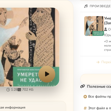
ПРОИЗВЕДЕ
Уме
(За
О
Юрь
«О ж
моли
стра
ради
чтоб
Перей
ближ
Полезные сс
1:28
702 КБ
Все файлы п
кая информация
Этот файл в 