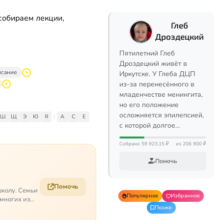
собираем лекции,
Глеб
Дроздецкий
Пятилетний Глеб
Дроздецкий живёт в
исание
Иркутске. У Глеба ДЦП
из-за перенесённого в
младенчестве менингита,
но его положение
осложняется эпилепсией,
Ш
Щ
Э
Ю
Я
|
A
C
E
с которой долгое…
Собрано 59 923,15 ₽
из 206 900 ₽
Помочь
Помочь
школу. Семьи
Популярное
Избранное
 многих из
Позже