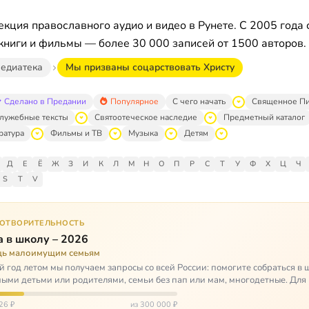
кция православного аудио и видео в Рунете. С 2005 года 
книги и фильмы — более 30 000 записей от 1500 авторов.
едиатека
Мы призваны соцарствовать Христу
Сделано в Предании
Популярное
С чего начать
Священное П
лужебные тексты
Святоотеческое наследие
Предметный каталог
ратура
Фильмы и ТВ
Музыка
Детям
Д
Е
Ё
Ж
З
И
К
Л
М
Н
О
П
Р
С
Т
У
Ф
Х
Ц
Ч
S
T
V
ГОТВОРИТЕЛЬНОСТЬ
 в школу – 2026
ь малоимущим семьям
 год летом мы получаем запросы со всей России: помогите собраться в 
ными детьми или родителями, семьи без пап или мам, многодетные. Для
окуп…
26 ₽
из 300 000 ₽