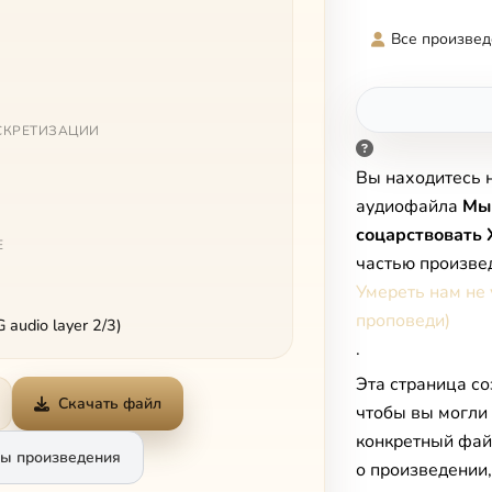
Все произвед
СКРЕТИЗАЦИИ
Вы находитесь 
аудиофайла
Мы
соцарствовать 
Е
частью произве
Умереть нам не 
проповеди)
audio layer 2/3)
.
Эта страница со
Скачать файл
чтобы вы могли
конкретный фай
ы произведения
о произведении