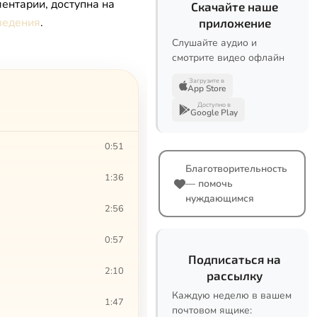
ентарии, доступна на
Скачайте наше
ведения
.
приложение
Слушайте аудио и
смотрите видео офлайн
Загрузите в
App Store
Доступно в
Google Play
0:51
Благотворительность
1:36
— помочь
нуждающимся
2:56
0:57
Подписаться на
2:10
рассылку
Каждую неделю в вашем
1:47
почтовом ящике: