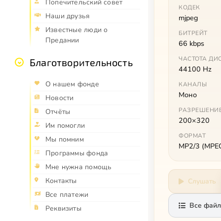
Попечительский совет
КОДЕК
Наши друзья
mjpeg
Известные люди о
БИТРЕЙТ
Предании
66 kbps
ЧАСТОТА ДИ
Благотворительность
44100 Hz
О нашем фонде
КАНАЛЫ
Моно
Новости
РАЗРЕШЕНИ
Отчёты
200×320
Им помогли
ФОРМАТ
Мы помним
MP2/3 (MPEG 
Программы фонда
Мне нужна помощь
Контакты
Слушать
Все платежи
Все файл
Реквизиты