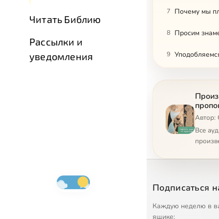
7
Почему мы пл
Читать Библию
8
Просим знам
Рассылки и
9
Уподобляемс
уведомления
10
Кана Галилей
Произ
11
Усопшие нуж
пропо
Автор:
12
Справа и сле
Все ау
13
В аду утешен
произв
14
Споры на Ст
15
Преображени
Подписаться н
16
Прими Церков
Каждую неделю в в
ящике: