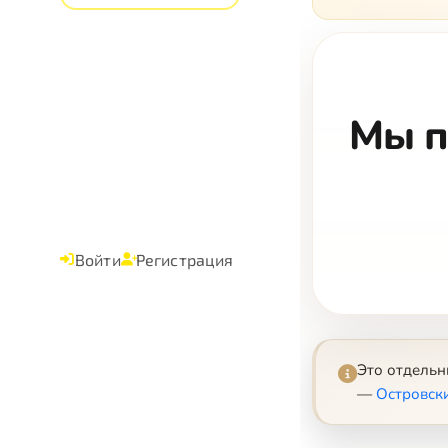
Мы п
Войти
Регистрация
Это отдель
—
Островск