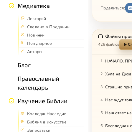
Медиатека
Поделиться:
Лекторий
Сделано в Предании
Новинки
Файлы про
Популярное
426 файлов
С
Авторы
1
НАЧАЛО. ПРИ
Блог
2
Хула на Духа
Православный
календарь
3
Страшно приз
4
Нас ждут тол
Изучение Библии
5
Наш ответ на
Колледж Наследие
Библия в искусстве
6
Бесплодная 
Записаться