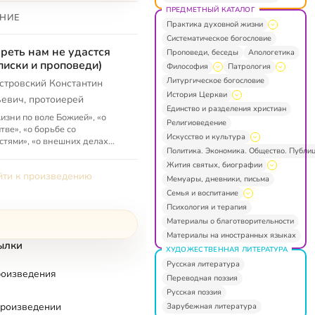
ПРЕДМЕТНЫЙ КАТАЛОГ
НИЕ
Практика духовной жизни
Систематическое богословие
реть нам не удастся
Проповеди, беседы
Апологетика
писки и проповеди)
Философия
Патрология
Литургическое богословие
стровский Константин
История Церкви
евич, протоиерей
Единство и разделения христиан
изни по воле Божией», «о
Религиоведение
тве», «о борьбе со
Искусство и культура
стями», «о внешних делах
Политика. Экономика. Общество. Публи
 внутренней жизни», «о том,
ы прощать и не судить
Жития святых, биографии
ти к произведению
них», «...
Мемуары, дневники, письма
Семья и воспитание
Психология и терапия
Материалы о благотворительности
Материалы на иностранных языках
ылки
ХУДОЖЕСТВЕННАЯ ЛИТЕРАТУРА
Русская литература
роизведения
Переводная поэзия
Русская поэзия
произведении
Зарубежная литература