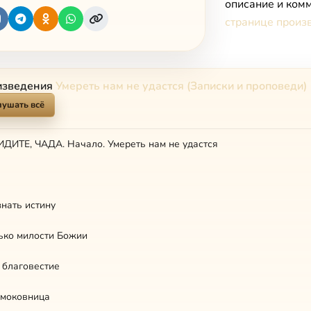
описание и комм
странице произ
изведения
Умереть нам не удастся (Записки и проповеди)
лушать всё
ДИТЕ, ЧАДА. Начало. Умереть нам не удастся
нать истину
ько милости Божии
 благовестие
смоковница