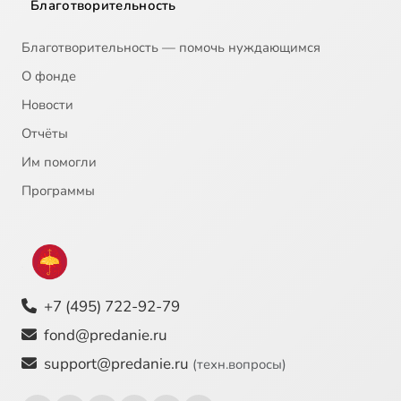
Благотворительность
Этот нашего рода
1:00
23
Благотворительность — помочь нуждающимся
Царское достоинство
1:27
24
О фонде
Новости
Оставь, чтобы обрести
1:44
25
Отчёты
Воздаяние больше потери
1:12
26
Им помогли
Соработники Божии или слепые орудия
1:12
27
Программы
О ТОМ, ЧТО ВРЕМЕНИ СКОРО НЕ БУДЕТ. До вечности три этажа
1:30
28
Страшный Суд – через пять минут
1:52
29
+7 (495) 722-92-79
Главное о будущем известно - будет Страшный Суд
1:23
30
fond@predanie.ru
Нас губит пренебрежение вечностью
0:55
31
support@predanie.ru
(техн.вопросы)
Если вечности нет, временное бессмысленно
0:37
32