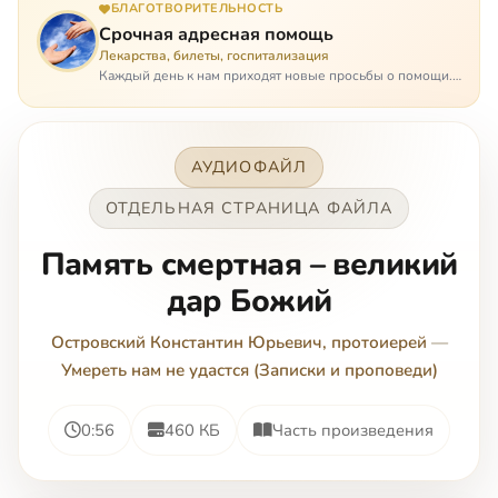
БЛАГОТВОРИТЕЛЬНОСТЬ
Срочная адресная помощь
Лекарства, билеты, госпитализация
Каждый день к нам приходят новые просьбы о помощи.
Часто оказывается, что помощь нужна даже не сегодня –
она нужна была вчера: в приеме лекарств образовался
недопустимый, опасный п…
АУДИОФАЙЛ
ОТДЕЛЬНАЯ СТРАНИЦА ФАЙЛА
Память смертная – великий
дар Божий
Островский Константин Юрьевич, протоиерей
—
Умереть нам не удастся (Записки и проповеди)
0:56
460 КБ
Часть произведения