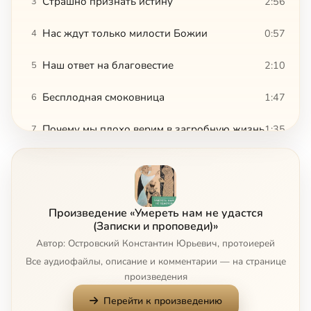
Страшно признать истину
2:56
3
Нас ждут только милости Божии
0:57
4
Наш ответ на благовестие
2:10
5
Бесплодная смоковница
1:47
6
Почему мы плохо верим в загробную жизнь
1:35
7
Просим знамений и ищем премудрости
1:11
8
Уподобляемся бесам
0:56
9
Произведение «Умереть нам не удастся
Кана Галилейская
4:32
10
(Записки и проповеди)»
Автор: Островский Константин Юрьевич, протоиерей
Усопшие нуждаются в помощи
1:49
11
Все аудиофайлы, описание и комментарии — на странице
произведения
Справа и слева на мытарствах
0:26
12
Перейти к произведению