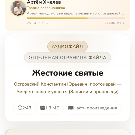
Артём Хмелев
Травма позвоночника
Артём молод, но уже видел в жизни много трудностей.
Он сирота, привык заботится о себе сам, но, когда
случилось несчастье, и он был парализован – остался на
251 413,73 ₽
из 406 350 ₽
попечении бабушки. И кр…
АУДИОФАЙЛ
ОТДЕЛЬНАЯ СТРАНИЦА ФАЙЛА
Жестокие святые
Островский Константин Юрьевич, протоиерей
—
Умереть нам не удастся (Записки и проповеди)
2:43
1.3 МБ
Часть произведения