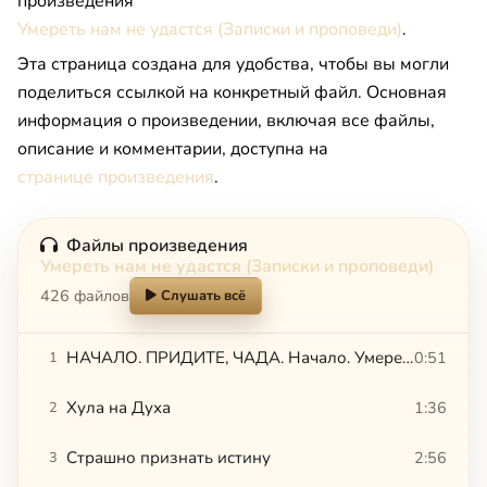
произведения
Умереть нам не удастся (Записки и проповеди)
.
Эта страница создана для удобства, чтобы вы могли
поделиться ссылкой на конкретный файл. Основная
информация о произведении, включая все файлы,
описание и комментарии, доступна на
странице произведения
.
Файлы произведения
Умереть нам не удастся (Записки и проповеди)
426 файлов
Слушать всё
НАЧАЛО. ПРИДИТЕ, ЧАДА. Начало. Умереть нам не удастся
0:51
1
Хула на Духа
1:36
2
Страшно признать истину
2:56
3