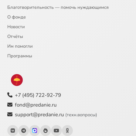
Благотворительность — помочь нуждающимся
Царское достоинство
1:27
24
О фонде
Новости
Оставь, чтобы обрести
1:44
25
Отчёты
Воздаяние больше потери
1:12
26
Им помогли
Соработники Божии или слепые орудия
1:12
27
Программы
О ТОМ, ЧТО ВРЕМЕНИ СКОРО НЕ БУДЕТ. До вечности три этажа
1:30
28
Страшный Суд – через пять минут
1:52
29
+7 (495) 722-92-79
Главное о будущем известно - будет Страшный Суд
1:23
30
fond@predanie.ru
Нас губит пренебрежение вечностью
0:55
31
support@predanie.ru
(техн.вопросы)
Если вечности нет, временное бессмысленно
0:37
32