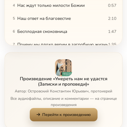
Нас ждут только милости Божии
0:57
4
Наш ответ на благовестие
2:10
5
Бесплодная смоковница
1:47
6
Почему мы плохо верим в загробную жизнь
1:35
7
Просим знамений и ищем премудрости
1:11
8
Уподобляемся бесам
0:56
9
Произведение «Умереть нам не удастся
Кана Галилейская
4:32
10
(Записки и проповеди)»
Автор: Островский Константин Юрьевич, протоиерей
Усопшие нуждаются в помощи
1:49
11
Все аудиофайлы, описание и комментарии — на странице
произведения
Справа и слева на мытарствах
0:26
12
Перейти к произведению
В аду утешения нет
0:41
13