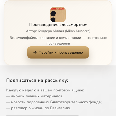
Бессмертие, 8
58:04
8
Бессмертие, 9
57:39
9
Произведение «Бессмертие»
Бессмертие, 10
57:44
10
Автор: Кундера Милан (Milan Kundera)
Все аудиофайлы, описание и комментарии — на странице
Бессмертие, 11
57:51
11
произведения
Перейти к произведению
Бессмертие, 12
57:34
12
Бессмертие, 13
17:41
13
Бессмертие, 14
17:54
14
Подписаться на рассылку:
Бессмертие, 15
18:14
15
Каждую неделю в вашем почтовом ящике:
— анонсы лучших материалов;
Бессмертие, 16
18:12
16
— новости подопечных Благотворительного фонда;
— разговор о жизни по Евангелию.