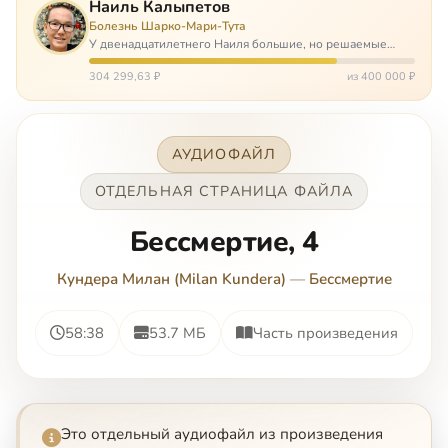
Наиль Калыпетов
Болезнь Шарко-Мари-Тута
У двенадцатилетнего Наиля большие, но решаемые
проблемы. Он болен редкой болезнью, которая ставит
перед ним множество непростых задача, угрожая в
304 299,63 ₽
из 400 000 ₽
противном случае парализацией и да…
АУДИОФАЙЛ
ОТДЕЛЬНАЯ СТРАНИЦА ФАЙЛА
Бессмертие, 4
Кундера Милан (Milan Kundera)
—
Бессмертие
58:38
53.7 МБ
Часть произведения
Это отдельный аудиофайл из произведения