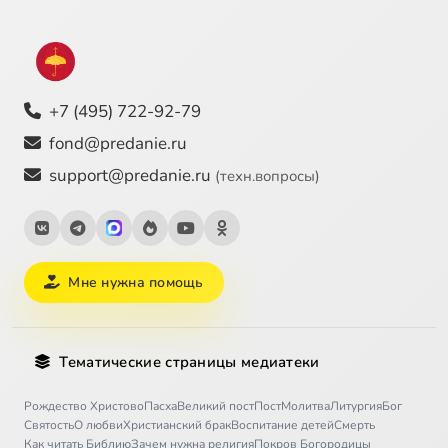
+7 (495) 722-92-79
fond@predanie.ru
support@predanie.ru
(техн.вопросы)
Мне нужна помощь
Тематические страницы медиатеки
Рождество Христово
Пасха
Великий пост
Пост
Молитва
Литургия
Бог
Святость
О любви
Христианский брак
Воспитание детей
Смерть
Как читать Библию
Зачем нужна религия
Покров Богородицы