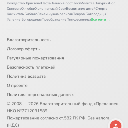
Рождество Христово
Пасха
Великий пост
Пост
Молитва
Литургия
Бог
Святость
О любви
Христианский брак
Воспитание детей
Смерть
Как читать Библию
Зачем нужна религия
Покров Богородицы
Успение Богородицы
Преображение
Пятидесятница
Все темы →
Благотворительность
Договор оферты
Регулярные пожертвования
Безопасность платежей
Политика возврата
О проекте
Политика персональных данных
© 2008 — 2026 Благотворительный фонд «Предание»
НКО №7712031589
Пожертвование согласно ст.582 ГК РФ. Без налога
(НДС)