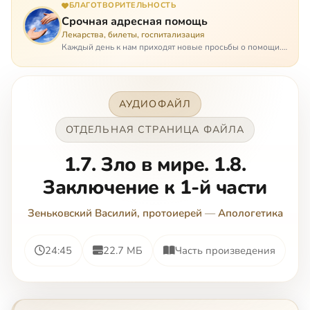
БЛАГОТВОРИТЕЛЬНОСТЬ
Срочная адресная помощь
Лекарства, билеты, госпитализация
Каждый день к нам приходят новые просьбы о помощи.
Часто оказывается, что помощь нужна даже не сегодня –
она нужна была вчера: в приеме лекарств образовался
недопустимый, опасный п…
АУДИОФАЙЛ
ОТДЕЛЬНАЯ СТРАНИЦА ФАЙЛА
1.7. Зло в мире. 1.8.
Заключение к 1-й части
Зеньковский Василий, протоиерей
—
Апологетика
24:45
22.7 МБ
Часть произведения