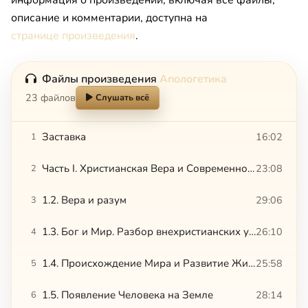
описание и комментарии, доступна на
странице произведения
.
Файлы произведения
Апологетика
23 файлов
Слушать всё
Заставка
16:02
1
Часть I. Христианская Вера и Современное Знание. 1.1. Общие Основы Христианского Понимания Мира
23:08
2
1.2. Вера и разум
29:06
3
1.3. Бог и Мир. Разбор внехристианских учений о соотношении Бога и Мира
26:10
4
1.4. Происхождение Мира и Развитие Жизни
25:58
5
1.5. Появление Человека на Земле
28:14
6