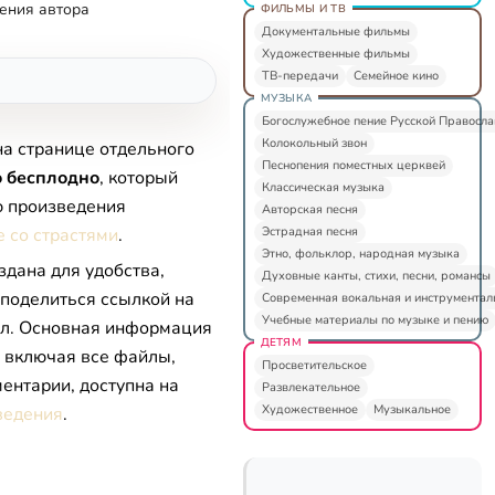
ения автора
ФИЛЬМЫ И ТВ
Документальные фильмы
Художественные фильмы
ТВ-передачи
Семейное кино
МУЗЫКА
Богослужебное пение Русской Правосл
Колокольный звон
на странице отдельного
Песнопения поместных церквей
 бесплодно
, который
Классическая музыка
ю произведения
Авторская песня
Эстрадная песня
 со страстями
.
Этно, фольклор, народная музыка
здана для удобства,
Духовные канты, стихи, песни, романсы
 поделиться ссылкой на
Современная вокальная и инструментал
Учебные материалы по музыке и пению
л. Основная информация
ДЕТЯМ
, включая все файлы,
Просветительское
ентарии, доступна на
Развлекательное
Художественное
Музыкальное
ведения
.