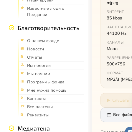
Наши друзья
mjpeg
Известные люди о
БИТРЕЙТ
Предании
85 kbps
Благотворительность
ЧАСТОТА ДИ
44100 Hz
О нашем фонде
КАНАЛЫ
Моно
Новости
Отчёты
РАЗРЕШЕНИ
500×756
Им помогли
ФОРМАТ
Мы помним
MP2/3 (MPEG 
Программы фонда
Мне нужна помощь
Контакты
Слушать
Все платежи
Все файл
Реквизиты
Медиатека