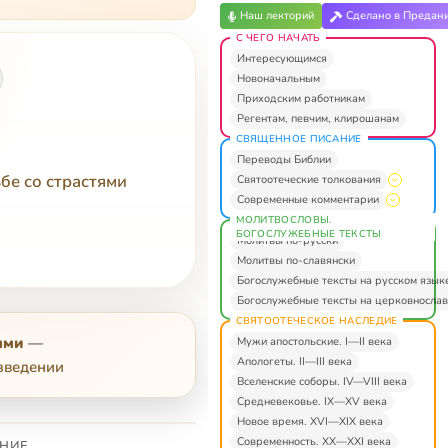
Наш лекторий
Сделано в Предан
С ЧЕГО НАЧАТЬ
Интересующимся
Новоначальным
Приходским работникам
Регентам, певчим, клирошанам
СВЯЩЕННОЕ ПИСАНИЕ
Переводы Библии
бе со страстями
Святоотеческие толкования
Современные комментарии
МОЛИТВОСЛОВЫ.
БОГОСЛУЖЕБНЫЕ ТЕКСТЫ
Молитвы по-русски
Молитвы по-славянски
Богослужебные тексты на русском язык
Богослужебные тексты на церковнослав
СВЯТООТЕЧЕСКОЕ НАСЛЕДИЕ
ями
—
Мужи апостольские. I—II века
Апологеты. II—III века
зведении
Вселенские соборы. IV—VIII века
Средневековье. IX—XV века
Новое время. XVI—XIX века
Современность. XX—XXI века
НИЕ