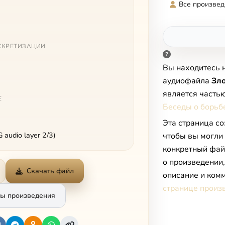
Все произвед
СКРЕТИЗАЦИИ
Вы находитесь 
аудиофайла
Зло
является часть
Е
Беседы о борьбе
Эта страница со
audio layer 2/3)
чтобы вы могли
конкретный фай
о произведении
Скачать файл
описание и комм
странице произ
ы произведения