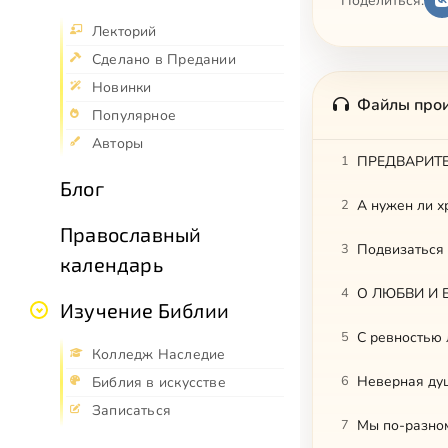
Поделиться:
Лекторий
Сделано в Предании
Новинки
Файлы про
Популярное
Авторы
1
Блог
2
А нужен ли х
Православный
3
Подвизаться
календарь
4
О ЛЮБВИ И Б
Изучение Библии
5
С ревностью 
Колледж Наследие
6
Неверная ду
Библия в искусстве
Записаться
7
Мы по-разном