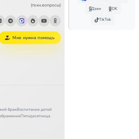
1:51
(техн.вопросы)
Дзен
OK
1:57
TikTok
1:09
Мне нужна помощь
1:58
0:55
1:43
1:43
1:11
кий брак
Воспитание детей
1:15
ображение
Пятидесятница
1:48