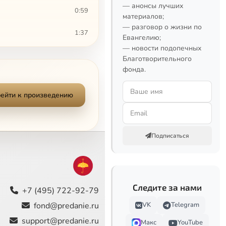
— анонсы лучших
0:59
материалов;
— разговор о жизни по
1:37
Евангелию;
— новости подопечных
2:28
Благотворительного
фонда.
0:44
ейти к произведению
1:23
1:32
Подписаться
1:10
0:51
Следите за нами
0:57
+7 (495) 722-92-79
fond@predanie.ru
VK
Telegram
3:40
support@predanie.ru
Макс
YouTube