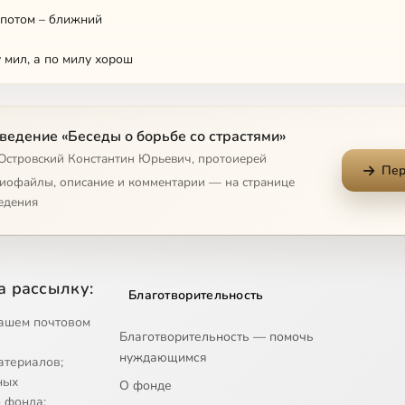
 потом – ближний
 мил, а по милу хорош
 распят, и я для мира
ведение «Беседы о борьбе со страстями»
адость и печаль
 Островский Константин Юрьевич, протоиерей
Пер
дети
диофайлы, описание и комментарии — на странице
едения
ить Бога
ущерба в любви
а рассылку:
Благотворительность
нает, чем гордиться
ашем почтовом
Благотворительность — помочь
дар Любви
нуждающимся
атериалов;
д всепрощающей любви
ных
О фонде
 фонда;