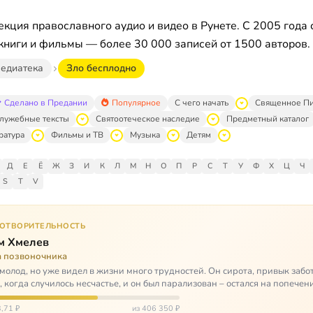
кция православного аудио и видео в Рунете. С 2005 года 
книги и фильмы — более 30 000 записей от 1500 авторов.
едиатека
Зло бесплодно
Сделано в Предании
Популярное
С чего начать
Священное П
лужебные тексты
Святоотеческое наследие
Предметный каталог
ратура
Фильмы и ТВ
Музыка
Детям
Д
Е
Ё
Ж
З
И
К
Л
М
Н
О
П
Р
С
Т
У
Ф
Х
Ц
Ч
S
T
V
ГОТВОРИТЕЛЬНОСТЬ
м Хмелев
а позвоночника
молод, но уже видел в жизни много трудностей. Он сирота, привык забот
о, когда случилось несчастье, и он был парализован – остался на попечен
,71 ₽
из 406 350 ₽