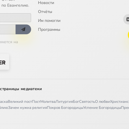
Новости
юбовь, тем страшнее суд
 по Евангелию.
Отчёты
и пойди
Им помогли
вай добро
Программы
ляются на
аши молитвы, хвала и благодарность
благодарить Господа
нии
исцеление – от Бога
 страницы медиатеки
дарили за трудности
асха
Великий пост
Пост
Молитва
Литургия
Бог
Святость
О любви
Христианс
ает свою щедрость
иблию
Зачем нужна религия
Покров Богородицы
Успение Богородицы
Пре
 а не роптать