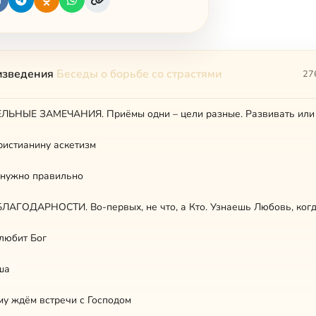
изведения
Беседы о борьбе со страстями
27
ристианину аскетизм
 нужно правильно
ЛАГОДАРНОСТИ. Во-первых, не что, а Кто. Узнаешь Любовь, ког
любит Бог
ша
у ждём встречи с Господом