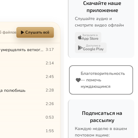
Скачайте наше
приложение
Слушайте аудио и
смотрите видео офлайн
6 файлов
Слушать всё
Загрузите в
App Store
Доступно в
Google Play
ПРЕДВАРИТЕЛЬНЫЕ ЗАМЕЧАНИЯ. Приёмы одни – цели разные. Развивать или умерщвлять ветхого человека
3:17
2:14
Благотворительность
2:45
— помочь
нуждающимся
да полюбишь
2:28
2:26
Подписаться на
0:53
рассылку
Каждую неделю в вашем
1:55
почтовом ящике: