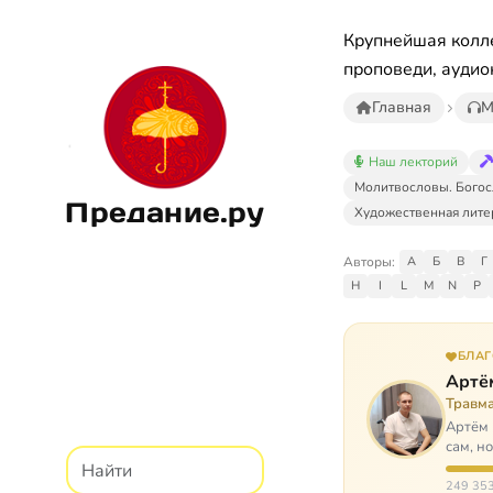
Крупнейшая колле
проповеди, аудио
Главная
М
Наш лекторий
Молитвословы. Богос
Предание.ру
Художественная лите
Авторы:
А
Б
В
Г
H
I
L
M
N
P
БЛА
Артё
Травм
Артём 
сам, н
И кр…
249 353