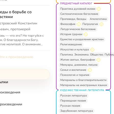
ПРЕДМЕТНЫЙ КАТАЛОГ
Практика духовной жизни
еды о борьбе со
Систематическое богословие
астями
Проповеди, беседы
Апологетика
стровский Константин
Философия
Патрология
евич, протоиерей
Литургическое богословие
История Церкви
вь — что это? Не торгуйся с
Единство и разделения христиан
м. О благодарности Богу.
тие молитвой. О внимании
Религиоведение
молитве и борьбе с
Искусство и культура
слами. О посте и
Политика. Экономика. Общество. Публи
ти к произведению
ержании. О н...
Жития святых, биографии
Мемуары, дневники, письма
Семья и воспитание
Психология и терапия
Материалы о благотворительности
ылки
Материалы на иностранных языках
ХУДОЖЕСТВЕННАЯ ЛИТЕРАТУРА
роизведения
Русская литература
Переводная поэзия
произведении
Русская поэзия
Зарубежная литература