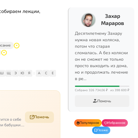
собираем лекции,
Захар
Мараров
Десятилетнему Захару
нужна новая коляска,
исание
потом что старая
сломалась. А без коляски
он не сможет не только
просто выходить из дома,
но и продолжать лечение
Ш
Щ
Э
Ю
Я
|
A
C
E
в ре…
Собрано 326 734,06 ₽
из 398 600 ₽
Помочь
Помочь
ится о себе
Популярное
Избранное
ии бабушки.
Позже