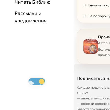
Читать Библию
8
Сначала Бог,
Рассылки и
9
Не по хорошу
уведомления
10
Для меня мир
Произ
11
Блаженные р
Автор:
12
Станьте как 
Все ау
произв
13
Как же полюб
14
Возмещение 
Подписаться н
15
Любящий не з
Каждую неделю в в
16
Заповеди – 
ящике:
— анонсы лучших м
17
Страшный Су
— новости подопеч
Благотворительного