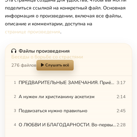
поделиться ссылкой на конкретный файл. Основная
информация о произведении, включая все файлы,
описание и комментарии, доступна на
странице произведения
.
Файлы произведения
Беседы о борьбе со страстями
276 файлов
Слушать всё
ПРЕДВАРИТЕЛЬНЫЕ ЗАМЕЧАНИЯ. Приёмы одни – цели разные. Развивать или умерщвлять ветхого человека
3:17
1
А нужен ли христианину аскетизм
2:14
2
Подвизаться нужно правильно
2:45
3
О ЛЮБВИ И БЛАГОДАРНОСТИ. Во-первых, не что, а Кто. Узнаешь Любовь, когда полюбишь
2:28
4