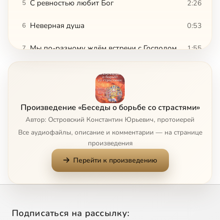
С ревностью любит Бог
2:26
5
Неверная душа
0:53
6
Мы по-разному ждём встречи с Господом
1:55
7
Сначала Бог, потом – ближний
0:59
8
Не по хорошу мил, а по милу хорош
1:37
9
Произведение «Беседы о борьбе со страстями»
Для меня мир распят, и я для мира
2:28
10
Автор: Островский Константин Юрьевич, протоиерей
Все аудиофайлы, описание и комментарии — на странице
Блаженные радость и печаль
0:44
11
произведения
Перейти к произведению
Станьте как дети
1:23
12
Как же полюбить Бога
1:32
13
Возмещение ущерба в любви
1:10
14
Подписаться на рассылку: