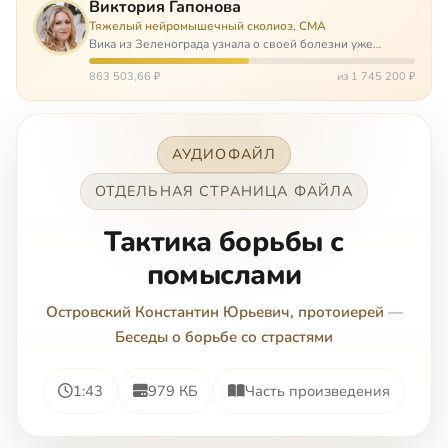
Виктория Гапонова
Тяжелый нейромышечный сколиоз, СМА
Вика из Зеленограда узнала о своей болезни уже
будучи в сознательном возрасте. Ей пришлось
привыкать к инвалидной коляске и сильнейшему
863 503,66 ₽
из 1 745 200 ₽
сколиозу, постоянным болям и растущей беспом…
АУДИОФАЙЛ
ОТДЕЛЬНАЯ СТРАНИЦА ФАЙЛА
Тактика борьбы с
помыслами
Островский Константин Юрьевич, протоиерей
—
Беседы о борьбе со страстями
1:43
979 КБ
Часть произведения