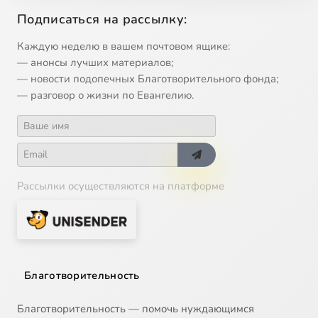
Инцестуальные связи, 1
21:56
14
Подписаться на рассылку:
Инцестуальные связи, 2
21:47
15
Каждую неделю в вашем почтовом ящике:
— анонсы лучших материалов;
Инцестуальные связи,3
22:13
16
— новости подопечных Благотворительного фонда;
— разговор о жизни по Евангелию.
Свобода, детерминизм, альтернативность, 1
24:55
17
Свобода, детерминизм, альтернативность, 2
24:34
18
Свобода, детерминизм, альтернативность, 3
25:07
19
Рассылки осуществляются на платформе
Свобода, детерминизм, альтернативность, 4
25:24
20
Свобода, детерминизм, альтернативность, 5
25:09
21
Благотворительность
Благотворительность — помочь нуждающимся