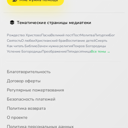
Тематические страницы медиатеки
Рождество Христово
Пасха
Великий пост
Пост
Молитва
Литургия
Бог
Святость
О любви
Христианский брак
Воспитание детей
Смерть
Как читать Библию
Зачем нужна религия
Покров Богородицы
Успение Богородицы
Преображение
Пятидесятница
Все темы →
Благотворительность
Договор оферты
Регулярные пожертвования
Безопасность платежей
Политика возврата
О проекте
Политика персональных данных