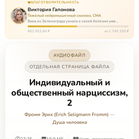
БЛАГОТВОРИТЕЛЬНОСТЬ
Виктория Гапонова
Тяжелый нейромышечный сколиоз, СМА
Вика из Зеленограда узнала о своей болезни уже
будучи в сознательном возрасте. Ей пришлось
привыкать к инвалидной коляске и сильнейшему
862 953,66 ₽
из 1 745 200 ₽
сколиозу, постоянным болям и растущей беспом…
АУДИОФАЙЛ
ОТДЕЛЬНАЯ СТРАНИЦА ФАЙЛА
Индивидуальный и
общественный нарциссизм,
2
Фромм Эрих (Erich Seligmann Fromm)
—
Душа человека
27:25
18.9 МБ
Часть произведения