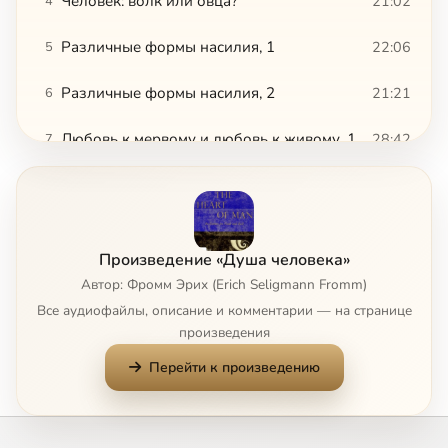
Человек: волк или овца?
21:02
4
Различные формы насилия, 1
22:06
5
Различные формы насилия, 2
21:21
6
Любовь к мервому и любовь к живому, 1
28:42
7
Любовь к мервому и любовь к живому, 2
28:47
8
Любовь к мервому и любовь к живому, 3
28:59
9
Произведение «Душа человека»
Индивидуальный и общественный нарциссизм, 1
27:34
10
Автор: Фромм Эрих (Erich Seligmann Fromm)
Все аудиофайлы, описание и комментарии — на странице
Индивидуальный и общественный нарциссизм, 2
27:25
11
Сейчас
произведения
Перейти к произведению
Индивидуальный и общественный нарциссизм, 3
28:08
12
Индивидуальный и общественный нарциссизм, 4
27:37
13