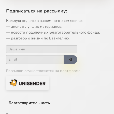
Инок
3:54
15
Подписаться на рассылку:
Ночь тиха
4:18
Каждую неделю в вашем почтовом ящике:
16
Сейчас
— анонсы лучших материалов;
— новости подопечных Благотворительного фонда;
— разговор о жизни по Евангелию.
Рассылки осуществляются на платформе
Благотворительность