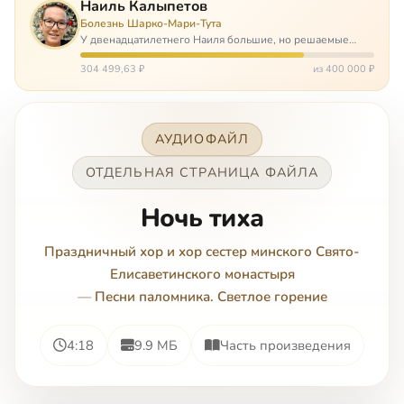
Наиль Калыпетов
Болезнь Шарко-Мари-Тута
У двенадцатилетнего Наиля большие, но решаемые
проблемы. Он болен редкой болезнью, которая ставит
перед ним множество непростых задача, угрожая в
304 499,63 ₽
из 400 000 ₽
противном случае парализацией и да…
АУДИОФАЙЛ
ОТДЕЛЬНАЯ СТРАНИЦА ФАЙЛА
Ночь тиха
Праздничный хор и хор сестер минского Свято-
Елисаветинского монастыря
—
Песни паломника. Светлое горение
4:18
9.9 МБ
Часть произведения