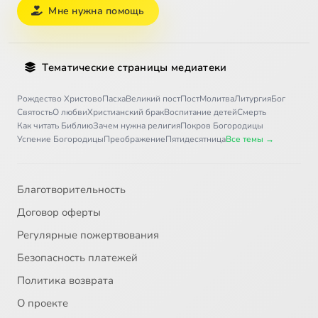
Мне нужна помощь
Тематические страницы медиатеки
Рождество Христово
Пасха
Великий пост
Пост
Молитва
Литургия
Бог
Святость
О любви
Христианский брак
Воспитание детей
Смерть
Как читать Библию
Зачем нужна религия
Покров Богородицы
Успение Богородицы
Преображение
Пятидесятница
Все темы →
Благотворительность
Договор оферты
Регулярные пожертвования
Безопасность платежей
Политика возврата
О проекте