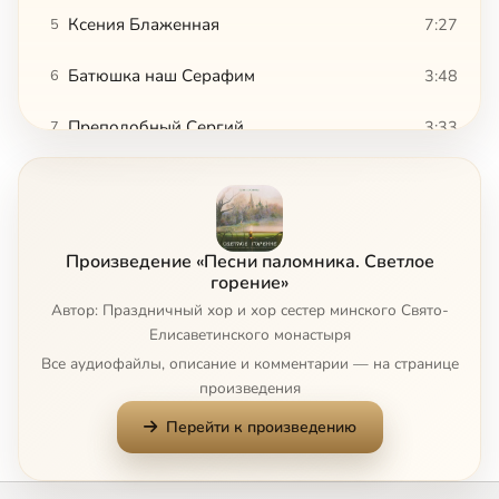
Ксения Блаженная
7:27
5
Батюшка наш Серафим
3:48
6
Преподобный Сергий
3:33
7
Житейское море
2:53
8
В ночном саду
3:11
9
Произведение «Песни паломника. Светлое
Иисусе мой Прелюбезный
3:55
10
горение»
Автор: Праздничный хор и хор сестер минского Свято-
Плач Адама
2:29
11
Елисаветинского монастыря
Все аудиофайлы, описание и комментарии — на странице
Как залезло красное солнце
3:48
12
произведения
Перейти к произведению
Шел Преподобный
3:48
13
Где цветочек тот прекрасный
4:54
14