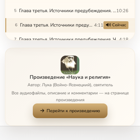
Глава третья. Источники предубеждения. Часть 3
10:26
5
Глава третья. Источники предубеждения. Часть 4
4:11
6
Сейчас
Глава третья. Источники предубеждения. Часть 5
4:18
7
Глава третья. Источники предубеждения. Часть 6
4:35
8
Глава третья. Источники предубеждения. Часть 7
5:07
9
Произведение «Наука и религия»
Глава третья. Источники предубеждения. Часть 8
8:36
10
Автор: Лука (Войно-Ясенецкий), святитель
Все аудиофайлы, описание и комментарии — на странице
Глава третья. Источники предубеждения. Часть 9
8:25
11
произведения
Перейти к произведению
Глава третья. Источники предубеждения. Часть 10
8:30
12
Глава четвертая. О гуманизме христианской морали. Часть 1
5:15
13
Глава четвертая. О гуманизме христианской морали. Часть 2
5:11
14