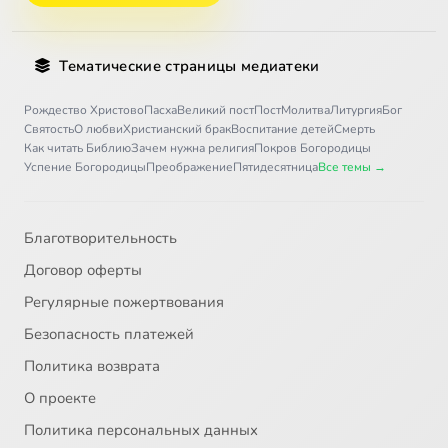
Тематические страницы медиатеки
Рождество Христово
Пасха
Великий пост
Пост
Молитва
Литургия
Бог
Святость
О любви
Христианский брак
Воспитание детей
Смерть
Как читать Библию
Зачем нужна религия
Покров Богородицы
Успение Богородицы
Преображение
Пятидесятница
Все темы →
Благотворительность
Договор оферты
Регулярные пожертвования
Безопасность платежей
Политика возврата
О проекте
Политика персональных данных