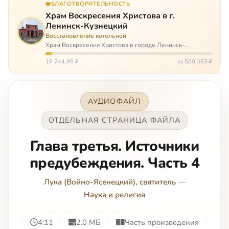
БЛАГОТВОРИТЕЛЬНОСТЬ
Храм Воскресения Христова в г.
Ленинск-Кузнецкий
Восстановление котельной
Храм Воскресения Христова в городе Ленинск-
Кузнецкий в Кемеровской области – совсем новый, он
открылся всего 20 назад. И сейчас храм может вообще
18 244,98 ₽
из 500 363 ₽
закрыться. Потому что это Сибирь,…
АУДИОФАЙЛ
ОТДЕЛЬНАЯ СТРАНИЦА ФАЙЛА
Глава третья. Источники
предубеждения. Часть 4
Лука (Войно-Ясенецкий), святитель
—
Наука и религия
4:11
2.0 МБ
Часть произведения