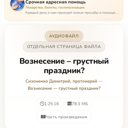
Срочная адресная помощь
Лекарства, билеты, госпитализация
Каждый день к нам приходят новые просьбы о помощи.
Часто оказывается, что помощь нужна даже не сегодня –
она нужна была вчера: в приеме лекарств образовался
недопустимый, опасный п…
АУДИОФАЙЛ
ОТДЕЛЬНАЯ СТРАНИЦА ФАЙЛА
Вознесение – грустный
праздник?
Сизоненко Димитрий, протоиерей
—
Вознесение — грустный праздник?
1:25:16
78.3 МБ
Часть произведения