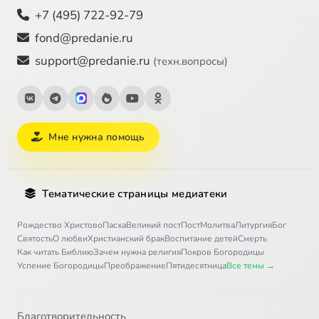
+7 (495) 722-92-79
fond@predanie.ru
support@predanie.ru
(техн.вопросы)
Мне нужна помощь
Тематические страницы медиатеки
Рождество Христово
Пасха
Великий пост
Пост
Молитва
Литургия
Бог
Святость
О любви
Христианский брак
Воспитание детей
Смерть
Как читать Библию
Зачем нужна религия
Покров Богородицы
Успение Богородицы
Преображение
Пятидесятница
Все темы →
Благотворительность