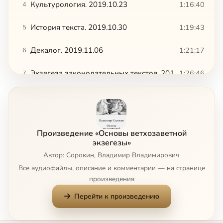
Культурология. 2019.10.23
1:16:40
4
История текста. 2019.10.30
1:19:43
5
Декалог. 2019.11.06
1:21:17
6
Экзегеза законодательных текстов. 2019.11.13
1:26:46
7
Экзегеза законодательных текстов. 2019.11.20
1:34:35
8
О системе ценностей. 2019.11.27
1:44:13
9
Произведение «Основы ветхозаветной
Традиционализм. 2019.12.04
1:07:44
10
экзегезы»
Автор: Сорокин, Владимир Владимирович
Традиционализм. 2019.12.11
1:44:16
11
Сейчас
Все аудиофайлы, описание и комментарии — на странице
произведения
Имплементация базовой ценностной системы. 2019.12.18
1:07:10
12
Перейти к произведению
Имплементация базовой ценностной системы. 2020.01.08
53:19
13