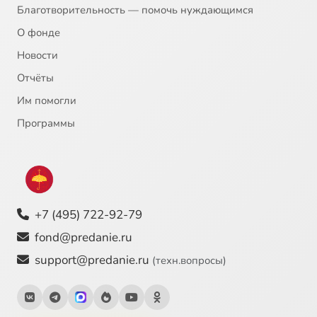
Благотворительность — помочь нуждающимся
Медитативное восприятие текста Св. Писания. 2020.03.25
1:08:01
24
О фонде
Новости
Экзегеза книг поздних пророков. 2020.04.01
1:19:03
25
Отчёты
Экзегеза книг поздних пророков. Пророческий язык. 2020.04.08
1:06:52
26
Им помогли
Интерпретация экзегезы книг поздних пророков. 2020.04.15
1:16:37
27
Программы
Интерпретация экзегезы книг поздних пророков. Интеллектуальное визионерство. 2020.04.22
1:07:22
28
Интерпретация экзегезы книг ранних пророков. Историко-культурный комментарий. 2020.04.29
1:11:41
29
+7 (495) 722-92-79
fond@predanie.ru
support@predanie.ru
(техн.вопросы)