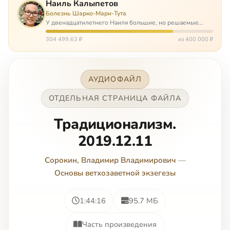
Наиль Калыпетов
Болезнь Шарко-Мари-Тута
У двенадцатилетнего Наиля большие, но решаемые
проблемы. Он болен редкой болезнью, которая ставит
перед ним множество непростых задача, угрожая в
304 499,63 ₽
из 400 000 ₽
противном случае парализацией и да…
АУДИОФАЙЛ
ОТДЕЛЬНАЯ СТРАНИЦА ФАЙЛА
Традиционализм.
2019.12.11
Сорокин, Владимир Владимирович
—
Основы ветхозаветной экзегезы
1:44:16
95.7 МБ
Часть произведения