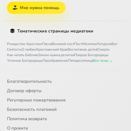
Мне нужна помощь
Тематические страницы медиатеки
Рождество Христово
Пасха
Великий пост
Пост
Молитва
Литургия
Бог
Святость
О любви
Христианский брак
Воспитание детей
Смерть
Как читать Библию
Зачем нужна религия
Покров Богородицы
Успение Богородицы
Преображение
Пятидесятница
Все темы →
Благотворительность
Договор оферты
Регулярные пожертвования
Безопасность платежей
Политика возврата
О проекте