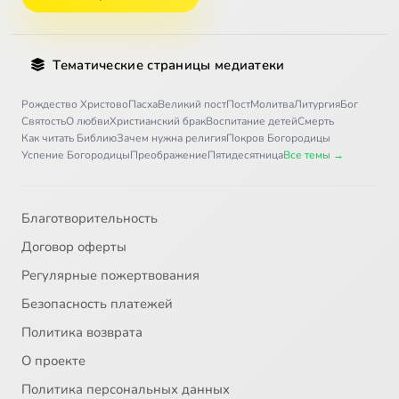
Тематические страницы медиатеки
Рождество Христово
Пасха
Великий пост
Пост
Молитва
Литургия
Бог
Святость
О любви
Христианский брак
Воспитание детей
Смерть
Как читать Библию
Зачем нужна религия
Покров Богородицы
Успение Богородицы
Преображение
Пятидесятница
Все темы →
Благотворительность
Договор оферты
Регулярные пожертвования
Безопасность платежей
Политика возврата
О проекте
Политика персональных данных