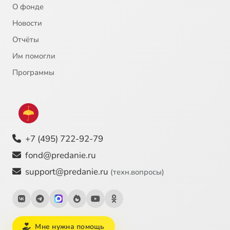
О фонде
Новости
Экзегеза книг поздних пророков. 2020.04.01
1:19:03
25
Отчёты
Экзегеза книг поздних пророков. Пророческий язык. 2020.04.08
1:06:52
26
Им помогли
Интерпретация экзегезы книг поздних пророков. 2020.04.15
1:16:37
27
Программы
Интерпретация экзегезы книг поздних пророков. Интеллектуальное визионерство. 2020.04.22
1:07:22
28
Интерпретация экзегезы книг ранних пророков. Историко-культурный комментарий. 2020.04.29
1:11:41
29
+7 (495) 722-92-79
fond@predanie.ru
support@predanie.ru
(техн.вопросы)
Мне нужна помощь