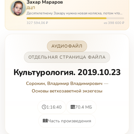
Захар Мараров
ДЦП
Десятилетнему Захару нужна новая коляска, потом что
старая сломалась. А без коляски он не сможет не только
просто выходить из дома, но и продолжать лечение в
327 594,06 ₽
из 398 600 ₽
реабилитационных центр…
АУДИОФАЙЛ
ОТДЕЛЬНАЯ СТРАНИЦА ФАЙЛА
Культурология. 2019.10.23
Сорокин, Владимир Владимирович
—
Основы ветхозаветной экзегезы
1:16:40
70.4 МБ
Часть произведения