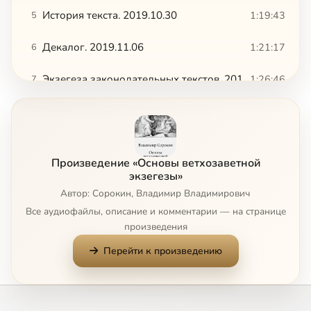
История текста. 2019.10.30
1:19:43
5
Декалог. 2019.11.06
1:21:17
6
Экзегеза законодательных текстов. 2019.11.13
1:26:46
7
Экзегеза законодательных текстов. 2019.11.20
1:34:35
8
О системе ценностей. 2019.11.27
1:44:13
9
Произведение «Основы ветхозаветной
Традиционализм. 2019.12.04
1:07:44
10
экзегезы»
Автор: Сорокин, Владимир Владимирович
Традиционализм. 2019.12.11
1:44:16
11
Все аудиофайлы, описание и комментарии — на странице
произведения
Имплементация базовой ценностной системы. 2019.12.18
1:07:10
12
Перейти к произведению
Имплементация базовой ценностной системы. 2020.01.08
53:19
13
Специфика переживания нарушения нормы закона в социуме. 2020.01.15
47:16
14