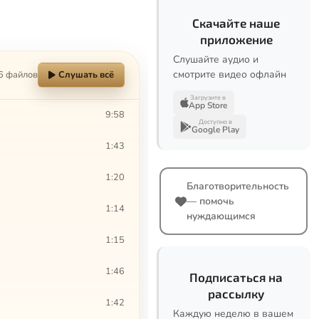
Скачайте наше
приложение
Слушайте аудио и
смотрите видео офлайн
6 файлов
Слушать всё
Загрузите в
App Store
9:58
Доступно в
Google Play
1:43
1:20
Благотворительность
— помочь
1:14
нуждающимся
1:15
1:46
Подписаться на
рассылку
1:42
Каждую неделю в вашем