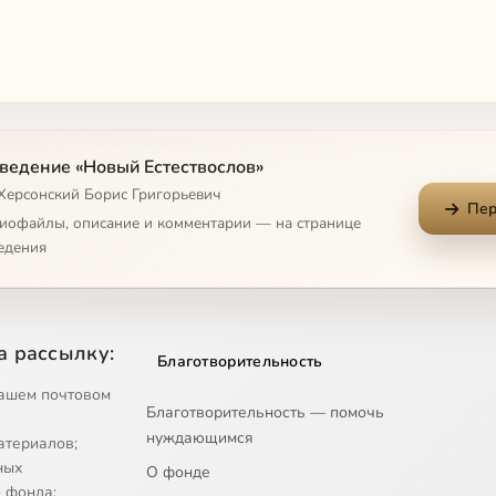
ведение «Новый Естествослов»
 Херсонский Борис Григорьевич
Пер
лев
диофайлы, описание и комментарии — на странице
едения
а рассылку:
Благотворительность
ашем почтовом
Благотворительность — помочь
нуждающимся
атериалов;
ных
О фонде
 фонда;