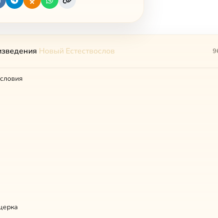
изведения
Новый Естествослов
9
исловия
щерка