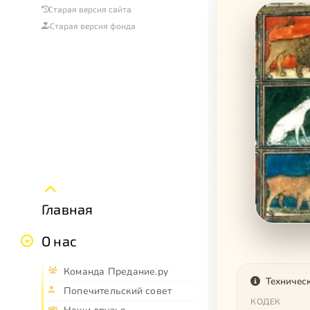
Старая версия сайта
Старая версия фонда
Главная
О нас
Команда Предание.ру
Техничес
Попечительский совет
КОДЕК