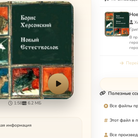
Нов
Х
Гри
В пр
геро
геро
его 
грех
Перей
Полезные сс
1:58
6.2 МБ
Все файлы п
Этот файл в 
кая информация
Все произвед