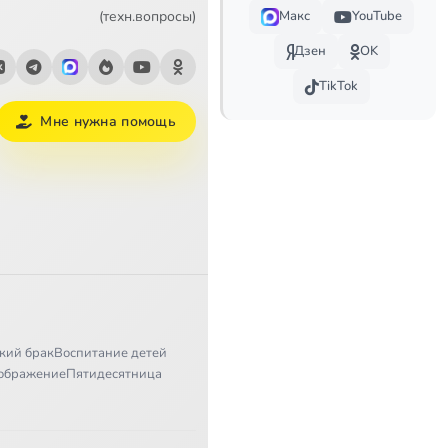
1:32
(техн.вопросы)
Макс
YouTube
Дзен
OK
1:09
TikTok
1:56
Мне нужна помощь
1:13
1:04
1:51
0:57
1:27
кий брак
Воспитание детей
1:53
ображение
Пятидесятница
1:25