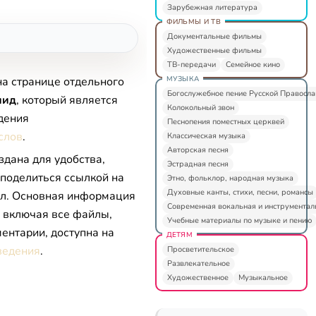
Зарубежная литература
ФИЛЬМЫ И ТВ
Документальные фильмы
Художественные фильмы
ТВ-передачи
Семейное кино
МУЗЫКА
на странице отдельного
Богослужебное пение Русской Правосл
пид
, который является
Колокольный звон
дения
Песнопения поместных церквей
слов
.
Классическая музыка
Авторская песня
здана для удобства,
Эстрадная песня
 поделиться ссылкой на
Этно, фольклор, народная музыка
Духовные канты, стихи, песни, романсы
л. Основная информация
Современная вокальная и инструментал
, включая все файлы,
Учебные материалы по музыке и пению
ентарии, доступна на
ДЕТЯМ
ведения
.
Просветительское
Развлекательное
Художественное
Музыкальное