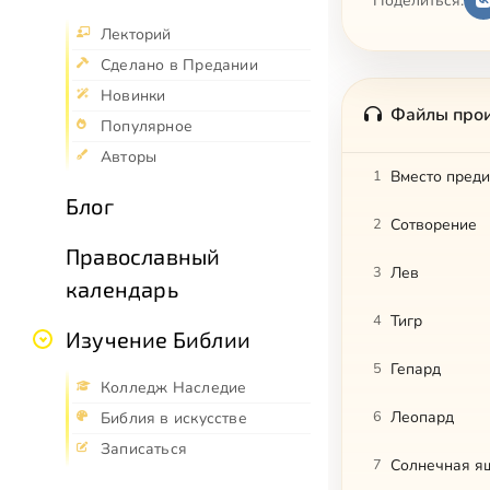
Поделиться:
Лекторий
Сделано в Предании
Новинки
Файлы про
Популярное
Авторы
1
Вместо пред
Блог
2
Сотворение
Православный
3
Лев
календарь
4
Тигр
Изучение Библии
5
Гепард
Колледж Наследие
6
Леопард
Библия в искусстве
Записаться
7
Солнечная я