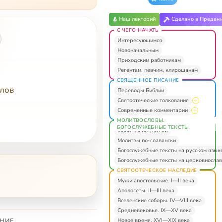
Наш лекторий
Сделано в Предан
С ЧЕГО НАЧАТЬ
Интересующимся
Новоначальным
Приходским работникам
Регентам, певчим, клирошанам
СВЯЩЕННОЕ ПИСАНИЕ
слов
Переводы Библии
Святоотеческие толкования
Современные комментарии
МОЛИТВОСЛОВЫ.
БОГОСЛУЖЕБНЫЕ ТЕКСТЫ
Молитвы по-русски
Молитвы по-славянски
Богослужебные тексты на русском язык
Богослужебные тексты на церковнослав
СВЯТООТЕЧЕСКОЕ НАСЛЕДИЕ
Мужи апостольские. I—II века
Апологеты. II—III века
Вселенские соборы. IV—VIII века
Средневековье. IX—XV века
Новое время. XVI—XIX века
НИЕ