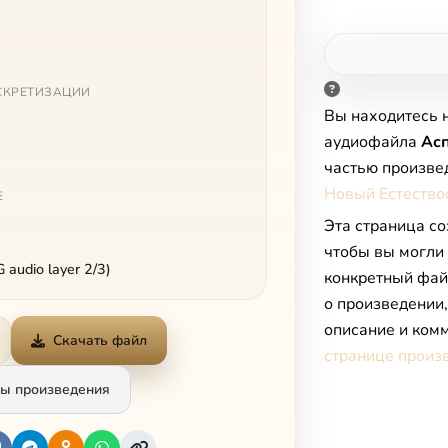
СКРЕТИЗАЦИИ
Вы находитесь 
аудиофайла
Ас
частью произве
Новый Естество
Е
Эта страница со
чтобы вы могли
audio layer 2/3)
конкретный фай
о произведении
описание и комм
Скачать файл
странице произ
ы произведения