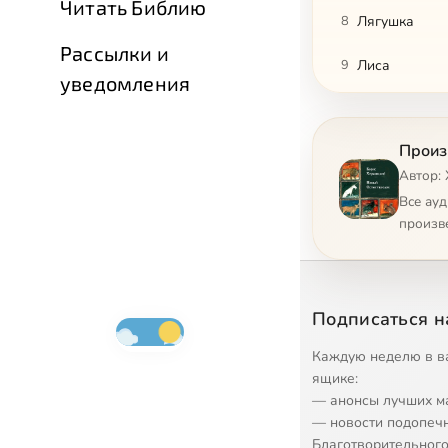
Читать Библию
8
Лягушка
Рассылки и
9
Лиса
уведомления
10
Попугай
Произ
11
Ёж
Автор:
12
Муравьиный 
Все ау
произв
13
Дятел
14
Мышь
Подписаться н
15
Страус
Каждую неделю в в
16
Баран
ящике:
— анонсы лучших м
17
Ворона
— новости подопеч
Благотворительного