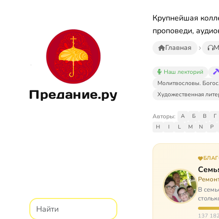
Крупнейшая колле
проповеди, аудио
Главная
М
Наш лекторий
Молитвословы. Богос
Предание.ру
Художественная лите
Авторы:
А
Б
В
Г
H
I
L
M
N
P
БЛА
Семь
Ремон
В семь
стольк
137 182