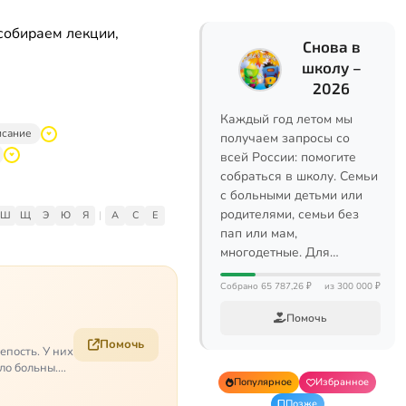
собираем лекции,
Снова в
школу –
2026
Каждый год летом мы
исание
получаем запросы со
всей России: помогите
собраться в школу. Семьи
с больными детьми или
родителями, семьи без
Ш
Щ
Э
Ю
Я
|
A
C
E
пап или мам,
многодетные. Для…
Собрано 65 787,26 ₽
из 300 000 ₽
Помочь
Помочь
епость. У них
ело больны.…
Популярное
Избранное
Позже