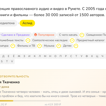
кция православного аудио и видео в Рунете. С 2005 года 
книги и фильмы — более 30 000 записей от 1500 авторов.
едиатека
Аспид
Сделано в Предании
Популярное
С чего начать
Священное П
лужебные тексты
Святоотеческое наследие
Предметный каталог
ратура
Фильмы и ТВ
Музыка
Детям
Д
Е
Ё
Ж
З
И
К
Л
М
Н
О
П
Р
С
Т
У
Ф
Х
Ц
Ч
S
T
V
ГОТВОРИТЕЛЬНОСТЬ
я Ткаченко
т дома
е Ткаченко четверо человек – мать, отец и двое сыновей. И это семья – кр
о проблем и бед, что хватило бы на много семей. Трое из четверых – тяж
,92 ₽
из 419 389 ₽