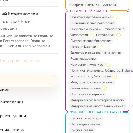
Современность. XX—XXI века
ПРЕДМЕТНЫЙ КАТАЛОГ
ый Естествослов
Практика духовной жизни
ерсонский Борис
Систематическое богословие
горьевич
Проповеди, беседы
Апологетика
Философия
Патрология
инципе не животные главные
и Естествослова. Главные
Литургическое богословие
и — Бог и дьявол, человек и
История Церкви
душа, ад и рай, праведность и
Единство и разделения христиан
.
Религиоведение
ти к произведению
Искусство и культура
Политика. Экономика. Общество. Публи
Жития святых, биографии
Мемуары, дневники, письма
Семья и воспитание
ылки
Психология и терапия
Материалы о благотворительности
роизведения
Материалы на иностранных языках
ХУДОЖЕСТВЕННАЯ ЛИТЕРАТУРА
произведении
Русская литература
Переводная поэзия
ения автора
Русская поэзия