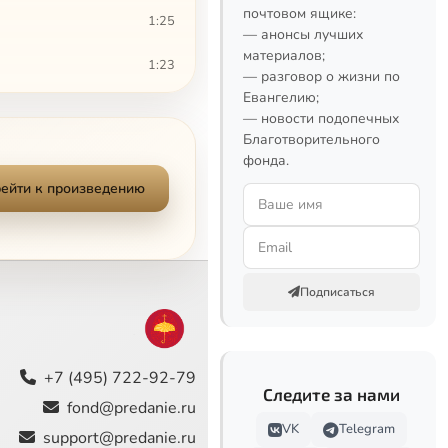
почтовом ящике:
1:25
— анонсы лучших
материалов;
1:23
— разговор о жизни по
Евангелию;
1:07
— новости подопечных
Благотворительного
1:04
фонда.
ейти к произведению
0:51
1:33
1:29
Подписаться
1:05
0:50
+7 (495) 722-92-79
Следите за нами
fond@predanie.ru
1:49
VK
Telegram
support@predanie.ru