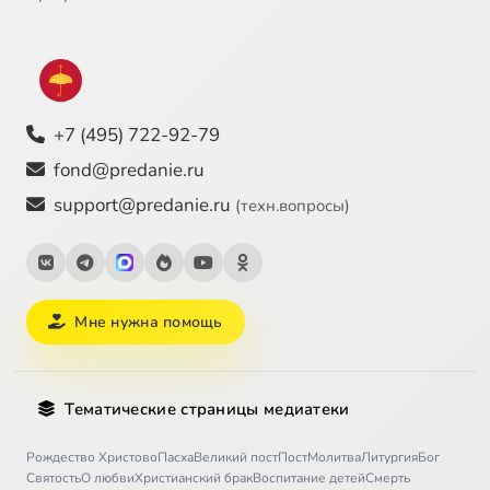
+7 (495) 722-92-79
fond@predanie.ru
support@predanie.ru
(техн.вопросы)
Мне нужна помощь
Тематические страницы медиатеки
Рождество Христово
Пасха
Великий пост
Пост
Молитва
Литургия
Бог
Святость
О любви
Христианский брак
Воспитание детей
Смерть