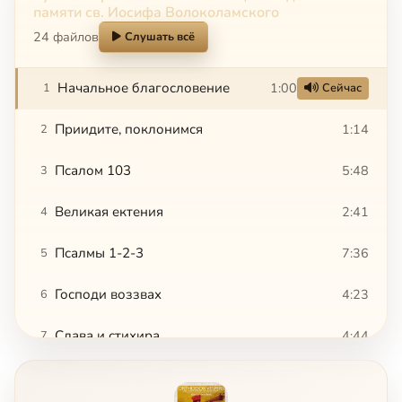
памяти св. Иосифа Волоколамского
24 файлов
Слушать всё
Начальное благословение
1:00
1
Сейчас
Приидите, поклонимся
1:14
2
Псалом 103
5:48
3
Великая ектения
2:41
4
Псалмы 1-2-3
7:36
5
Господи воззвах
4:23
6
Слава и стихира
4:44
7
Догматик
2:36
8