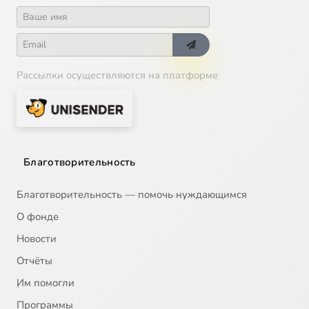
Стихира преподобному
3:49
19
Честнейшую
4:42
20
Рассылки осуществляются на платформе
Великое славословие
5:01
21
Тропарь преп. Иосифу
0:59
22
Отпуст
1:15
23
Благотворительность
Многолетие
0:53
24
Благотворительность — помочь нуждающимся
О фонде
Новости
Отчёты
Им помогли
Программы