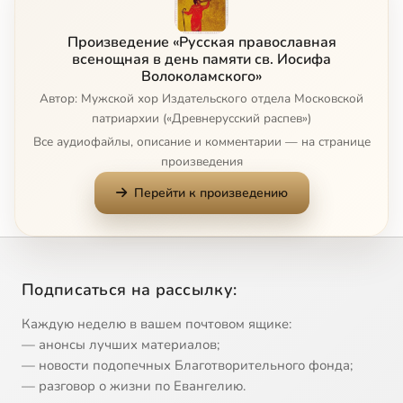
Стихира
1:21
9
Произведение «Русская православная
Стихира другая
1:41
10
всенощная в день памяти св. Иосифа
Волоколамского»
Автор: Мужской хор Издательского отдела Московской
Слава и стихира
2:26
11
патриархии («Древнерусский распев»)
Тропарь преп. Иосифу
1:01
12
Все аудиофайлы, описание и комментарии — на странице
произведения
Богородице Дево, радуйся
1:30
13
Перейти к произведению
Псалом 134
2:38
14
Величание преп. Иосифу
1:07
15
Подписаться на рассылку:
Слава и величание
3:00
16
Каждую неделю в вашем почтовом ящике:
— анонсы лучших материалов;
От юности моея
3:34
17
— новости подопечных Благотворительного фонда;
— разговор о жизни по Евангелию.
Слава и молитвами
1:05
18