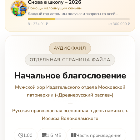
Снова в школу – 2026
Помощь малоимущим семьям
Каждый год летом мы получаем запросы со всей
России: помогите собраться в школу. Семьи с больными
детьми или родителями, семьи без пап или мам,
81 274,91 ₽
из 300 000 ₽
многодетные. Для многих из них покуп…
АУДИОФАЙЛ
ОТДЕЛЬНАЯ СТРАНИЦА ФАЙЛА
Начальное благословение
Мужской хор Издательского отдела Московской
патриархии («Древнерусский распев»)
—
Русская православная всенощная в день памяти св.
Иосифа Волоколамского
1:00
1.6 МБ
Часть произведения