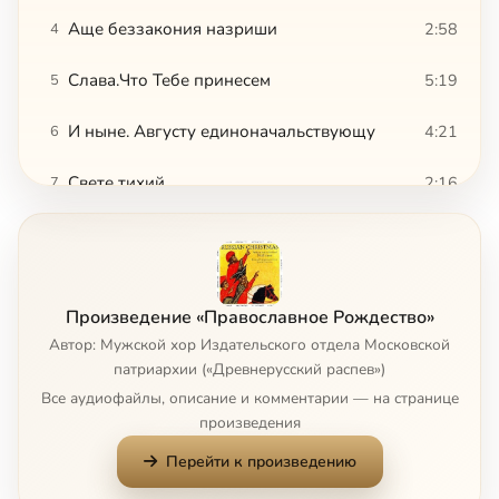
Аще беззакония назриши
2:58
4
Слава.Что Тебе принесем
5:19
5
И ныне. Августу единоначальствующу
4:21
6
Свете тихий
2:16
7
Ликуют ангели вси
1:27
8
Бог Господь
1:53
9
Произведение «Православное Рождество»
Тропарь Рождества Христова (одноголосье)
1:38
10
Автор: Мужской хор Издательского отдела Московской
патриархии («Древнерусский распев»)
Тропарь Рождества Христова (многоголосье)
1:43
11
Все аудиофайлы, описание и комментарии — на странице
произведения
Величание
1:26
12
Перейти к произведению
Слава в вышних Богу
2:58
13