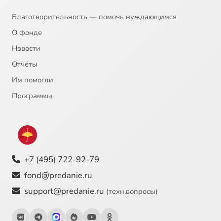
Таинство странное вижу
0:52
23
Благотворительность — помочь нуждающимся
Всякое дыхание
0:47
24
О фонде
Веселитеся, праведнии
2:07
25
Сейчас
Новости
Отчёты
Слава и стихира
2:12
26
Им помогли
И ныне и стихира
2:13
27
Программы
Великое славословие
6:30
28
+7 (495) 722-92-79
fond@predanie.ru
support@predanie.ru
(техн.вопросы)