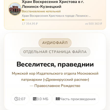
Храм Воскресения Христова в г.
Ленинск-Кузнецкий
Восстановление котельной
Храм Воскресения Христова в городе Ленинск-
Кузнецкий в Кемеровской области – совсем новый, он
открылся всего 20 назад. И сейчас храм может вообще
17 354,95 ₽
из 500 363 ₽
закрыться. Потому что это Сибирь,…
АУДИОФАЙЛ
ОТДЕЛЬНАЯ СТРАНИЦА ФАЙЛА
Веселитеся, праведнии
Мужской хор Издательского отдела Московской
патриархии («Древнерусский распев»)
—
Православное Рождество
2:07
3.0 МБ
Часть произведения