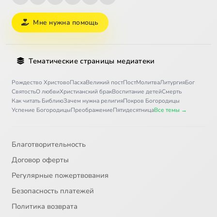
Мне нужна помощь
Тематические страницы медиатеки
Рождество Христово
Пасха
Великий пост
Пост
Молитва
Литургия
Бог
Святость
О любви
Христианский брак
Воспитание детей
Смерть
Как читать Библию
Зачем нужна религия
Покров Богородицы
Успение Богородицы
Преображение
Пятидесятница
Все темы →
Благотворительность
Договор оферты
Регулярные пожертвования
Безопасность платежей
Политика возврата