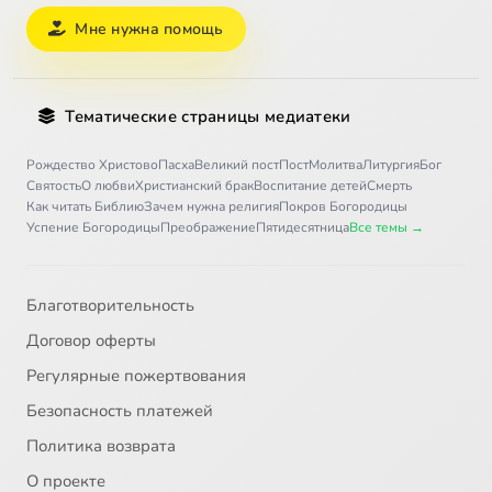
Мне нужна помощь
Тематические страницы медиатеки
Рождество Христово
Пасха
Великий пост
Пост
Молитва
Литургия
Бог
Святость
О любви
Христианский брак
Воспитание детей
Смерть
Как читать Библию
Зачем нужна религия
Покров Богородицы
Успение Богородицы
Преображение
Пятидесятница
Все темы →
Благотворительность
Договор оферты
Регулярные пожертвования
Безопасность платежей
Политика возврата
О проекте