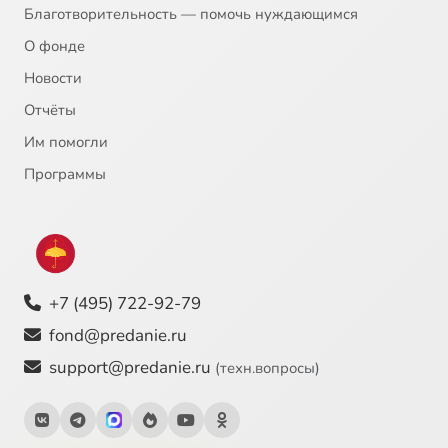
Благотворительность — помочь нуждающимся
Всякое дыхание
0:47
24
О фонде
Веселитеся, праведнии
2:07
25
Новости
Отчёты
Слава и стихира
2:12
26
Им помогли
И ныне и стихира
2:13
27
Программы
Великое славословие
6:30
28
+7 (495) 722-92-79
fond@predanie.ru
support@predanie.ru
(техн.вопросы)