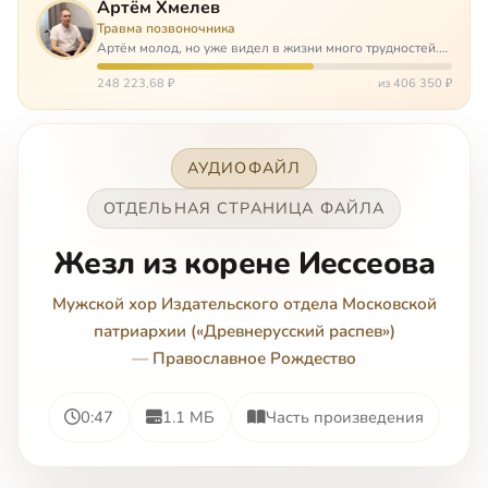
Артём Хмелев
Травма позвоночника
Артём молод, но уже видел в жизни много трудностей.
Он сирота, привык заботится о себе сам, но, когда
случилось несчастье, и он был парализован – остался на
248 223,68 ₽
из 406 350 ₽
попечении бабушки. И кр…
АУДИОФАЙЛ
ОТДЕЛЬНАЯ СТРАНИЦА ФАЙЛА
Жезл из корене Иессеова
Мужской хор Издательского отдела Московской
патриархии («Древнерусский распев»)
—
Православное Рождество
0:47
1.1 МБ
Часть произведения