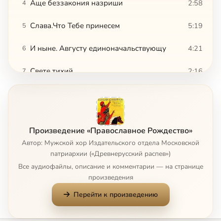
Аще беззакония назриши
2:58
4
Слава.Что Тебе принесем
5:19
5
И ныне. Августу единоначальствующу
4:21
6
Свете тихий
2:16
7
Ликуют ангели вси
1:27
8
Бог Господь
1:53
9
Произведение «Православное Рождество»
Тропарь Рождества Христова (одноголосье)
1:38
10
Автор: Мужской хор Издательского отдела Московской
патриархии («Древнерусский распев»)
Тропарь Рождества Христова (многоголосье)
1:43
11
Все аудиофайлы, описание и комментарии — на странице
произведения
Величание
1:26
12
Перейти к произведению
Слава в вышних Богу
2:58
13