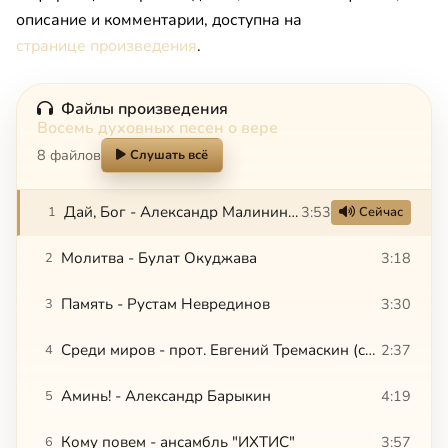
описание и комментарии, доступна на
странице произведения
.
Файлы произведения
Восемь духовных песен о вере
8 файлов
Слушать всё
Дай, Бог - Александр Малинин (стихи Евгения Евтушенко)
3:53
1
Сейчас
Молитва - Булат Окуджава
3:18
2
Память - Рустам Неврединов
3:30
3
Среди миров - прот. Евгений Тремаскин (стихи Иннокентия Анненского)
2:37
4
Аминь! - Александр Барыкин
4:19
5
Кому повем - ансамбль "ИХТИС"
3:57
6