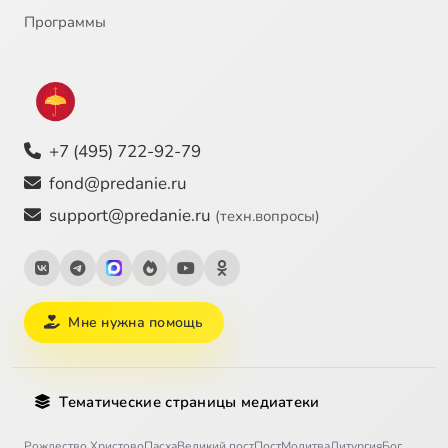
Программы
+7 (495) 722-92-79
fond@predanie.ru
support@predanie.ru
(техн.вопросы)
Мне нужна помощь
Тематические страницы медиатеки
Рождество Христово
Пасха
Великий пост
Пост
Молитва
Литургия
Бог