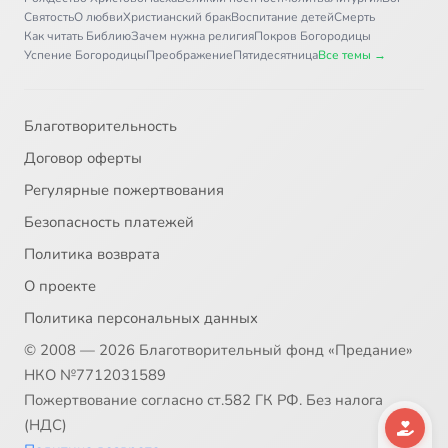
Святость
О любви
Христианский брак
Воспитание детей
Смерть
Как читать Библию
Зачем нужна религия
Покров Богородицы
Успение Богородицы
Преображение
Пятидесятница
Все темы →
Благотворительность
Договор оферты
Регулярные пожертвования
Безопасность платежей
Политика возврата
О проекте
Политика персональных данных
© 2008 — 2026 Благотворительный фонд «Предание»
НКО №7712031589
Пожертвование согласно ст.582 ГК РФ. Без налога
(НДС)