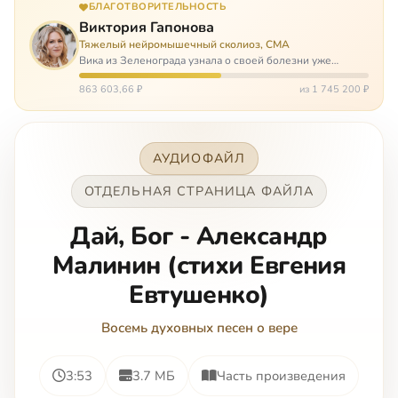
БЛАГОТВОРИТЕЛЬНОСТЬ
Виктория Гапонова
Тяжелый нейромышечный сколиоз, СМА
Вика из Зеленограда узнала о своей болезни уже
будучи в сознательном возрасте. Ей пришлось
привыкать к инвалидной коляске и сильнейшему
863 603,66 ₽
из 1 745 200 ₽
сколиозу, постоянным болям и растущей беспом…
АУДИОФАЙЛ
ОТДЕЛЬНАЯ СТРАНИЦА ФАЙЛА
Дай, Бог - Александр
Малинин (стихи Евгения
Евтушенко)
Восемь духовных песен о вере
3:53
3.7 МБ
Часть произведения